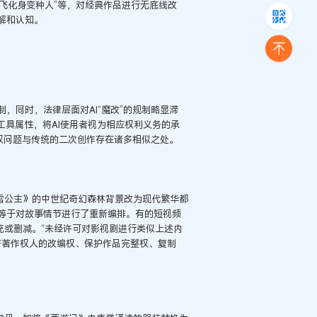
张飞化身变种人”等，对经典作品进行无底线改
解和认知。
，同时，法律层面对AI“魔改”的规制略显滞
工具属性，将AI使用者视为相应权利义务的承
侵权问题与传统的二次创作存在诸多相似之处。
白雪公主》的中世纪奇幻森林背景改为现代繁华都
等于对故事情节进行了重新编排。有的短视频
充或删减。“未经许可对影视剧进行类似上述内
著著作权人的改编权、保护作品完整权、复制