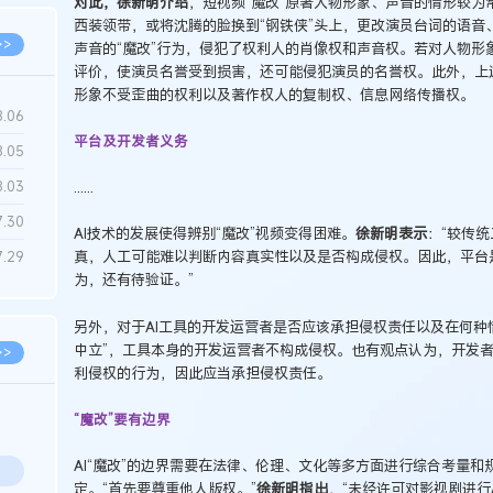
对此，徐新明介绍
，短视频“魔改”原著人物形象、声音的情形较
西装领带，或将沈腾的脸换到“钢铁侠”头上，更改演员台词的语音
>>
声音的“魔改”行为，侵犯了权利人的肖像权和声音权。若对人物形
评价，使演员名誉受到损害，还可能侵犯演员的名誉权。此外，上
形象不受歪曲的权利以及著作权人的复制权、信息网络传播权。
8.06
平台及开发者义务
8.05
8.03
......
7.30
AI技术的发展使得辨别“魔改”视频变得困难。
徐新明表示
：“较传统
真，人工可能难以判断内容真实性以及是否构成侵权。因此，平台
7.29
为，还有待验证。”
另外，对于AI工具的开发运营者是否应该承担侵权责任以及在何种
中立”，工具本身的开发运营者不构成侵权。也有观点认为，开发
>>
利侵权的行为，因此应当承担侵权责任。
“魔改”要有边界
AI“魔改”的边界需要在法律、伦理、文化等多方面进行综合考量
定。“首先要尊重他人版权。”
徐新明指出
，“未经许可对影视剧进行A