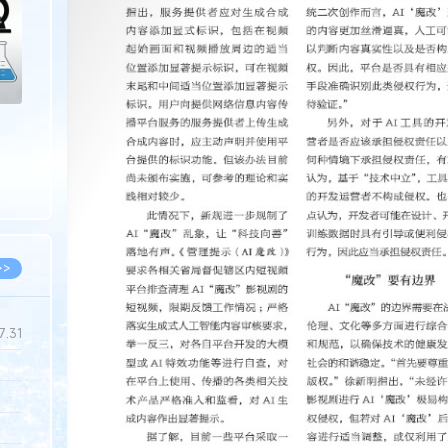
>>
7.31
5.14
5.08