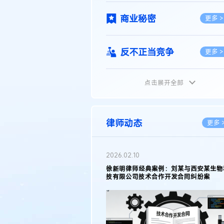
商业秘密
更多 >
反不正当竞争
更多 >
点击展开全部
植物新品种
更多 >
地理标志
更多 >
律师动态
更多 
集成电路布图设计
更多 >
2026.05.11
徐新明律师接受《天津日报》采访：解读
2025年度天津市专利行政保护案例
技术合同
更多 >
传统文化
更多 >