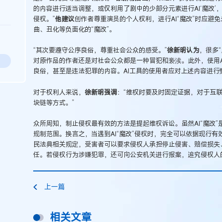
的内容进行适当调整，或仅利用了剧中的少部分元素进行AI‘魔改
侵权。”
他建议
创作者尊重演员的个人权利，进行AI“魔改”时应避
曲、丑化等负面化的“魔改”。
“其次要遵守公序良俗，尊重社会公众的感受。”
徐新明认为
，很多
对原作品的作者还是对社会公众都是一种冒犯和亵渎。此外，使用A
良俗，甚至是违法犯罪的内容。AI工具的使用者应对上述内容进
对于权利人来说，
徐新明强调
：“维权时要及时固定证据，对于互
块链等方式。”
众所周知，制止侵权最有效的方法是提起维权诉讼。虽然AI“魔改
规制范围。换言之，当遇到AI“魔改”侵权时，完全可以依据现行
民法典相关规定，受害者可以要求侵权人承担停止侵害、赔偿损失
任。若侵权行为涉嫌犯罪，还可向公安机关进行报案，追究侵权人
上一篇
相关文章