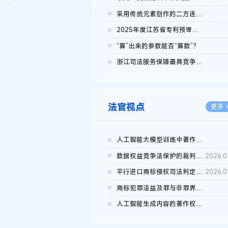
2026.0
采用传统元素创作的二方连续装饰图案作品的独创性及侵权对比认定
2026.0
2025年度江苏省专利预审典型案例
2026.0
“算”出来的参数能否“算数”？
2026.0
浙江司法服务保障最具竞争力营商环境建设典型案例（第二批）含侵...
2026.0
法官视点
更多 
人工智能大模型训练中著作权的合理使用
2026.0
数据权益竞争法保护的裁判路径构建
2026.0
平行进口商标侵权司法判定规则的困境与纾解
2026.0
商标犯罪法益及罪与非罪界限研究
2026.0
人工智能生成内容的著作权司法认定：演进逻辑、现实困境与规则建...
2026.0