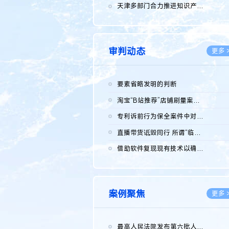
2026.0
天津多部门合力推进知识产权保护工作
2026.0
审判动态
更多 
要素省略发明的判断
2026.0
淘宝“B站推荐”店铺刷量案维持原判，两被告连带赔偿150万元
2026.0
专利诉前行为保全案件中对仿制药申请人曾作出三类声明的考量及违...
2026.0
直播带货诋毁同行 所谓“临场发挥”不免责
2026.0
借助软件复现现有技术以确认相关参数特征是否被公开
2026.0
案例聚焦
更多 
最高人民法院发布第六批人民法院种业知识产权司法保护典型案例 含...