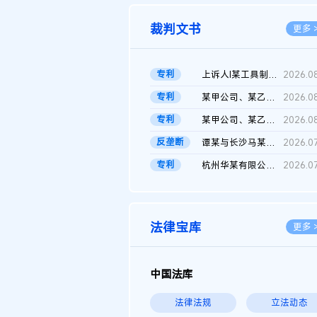
裁判文书
更多 
专利
上诉人I某工具制品有限公司与被上诉人程某及一审被告中华人民共和...
2026.0
专利
某甲公司、某乙公司、某丙公司申请诉前行为保全复议裁定书
2026.0
专利
某甲公司、某乙公司、官某与某丙公司专利申请权权属纠纷 二审判决...
2026.0
反垄断
谭某与长沙马某堆农产品股份有限公司滥用市场支配地位纠纷二审裁...
2026.0
专利
杭州华某有限公司与菲某有限公司侵害发明专利权纠纷
2026.0
法律宝库
更多 
中国法库
法律法规
立法动态