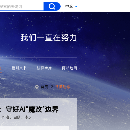
中文
我们一直在努力
态
裁判文书
法律宝库
网站地图
>
首页
律师动态
守好AI“魔改”边界
作者：白随、李辽