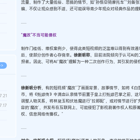
流量，制作了大量低俗、恶搞的情节，如“孙悟空骑摩托车”“刘备
3.26
编，不仅让观众感到不适，还可能误导青少年观众对经典作品的理
8.06
......
8.04
“魔改”不当可能侵权
8.04
8.03
制作门槛低、维权案例少，使得此类短视频的泛滥难以得到有效遏制
后，使部分创作者心存侥幸。
徐新明称
，目前法院倾向于认可AI的
担者。因此，可将AI“魔改”理解为一种二次创作行为，其引发的
>>
......
徐新明分析
，有的短视频“魔改”了画面背景、故事情节，如将《
市，将《甄嬛传》中滴血认亲情节前置于皇上打甄嬛巴掌之前，这
7.28
7.21
调整人物关系，将林黛玉和伏地魔进行“拉郎配”，或对情节进行扩
7.17
容的‘魔改’，并发布在互联网上，可能侵犯了影视剧著作权人和原
权、信息网络传播权。”
7.02
......
6.22