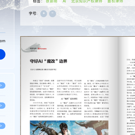
标签：
徐新明
AI
北京知识产权律师
版权律师
+
-
字号:
com
>
>
>