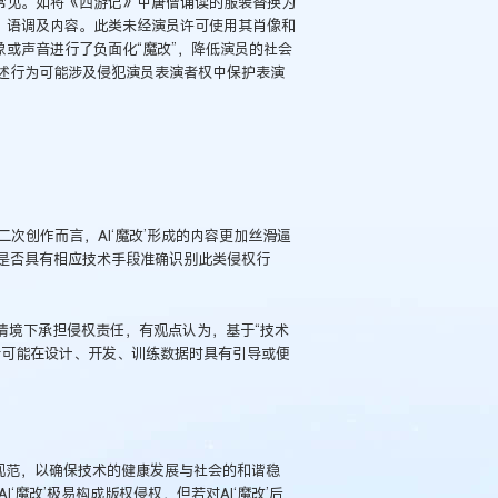
为常见。如将《西游记》中唐僧诵读的服装替换为
、语调及内容。此类未经演员许可使用其肖像和
象或声音进行了负面化“魔改”，降低演员的社会
述行为可能涉及侵犯演员表演者权中保护表演
二次创作而言，AI‘魔改’形成的内容更加丝滑逼
是否具有相应技术手段准确识别此类侵权行
情境下承担侵权责任，有观点认为，基于“技术
者可能在设计、开发、训练数据时具有引导或便
和规范，以确保技术的健康发展与社会的和谐稳
I‘魔改’极易构成版权侵权，但若对AI‘魔改’后