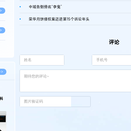
中域告倒傍名“李鬼”
>
荣华月饼侵权案迈进第15个诉讼年头
>
评论
>
>
>>
>
科
>
>