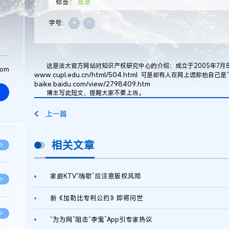
标签：
张楚
+
-
字号:
这是法大官方网站对知识产权研究中心的介绍：成立于2005年7月
com
www.cupl.edu.cn/html/504.html
可是却有人在网上谎称他自己是“
baike.baidu.com/view/2798409.htm
博主写此短文，提醒大家不要上当。
上一篇
相关文章
>
家庭KTV“嗨歌”应注意版权风险
>
新《加勒比专利公约》即将问世
>
“为为网”阻击“李鬼”App引专家热议