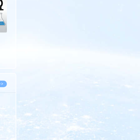
>>
8.07
5.14
5.08