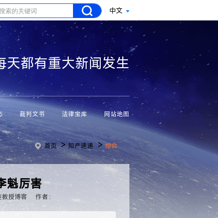
中文
每天都有重大新闻发生
态
裁判文书
法律宝库
网站地图
>
>
首页
知产速递
综合
李魁厉害
楚教授博客
作者：