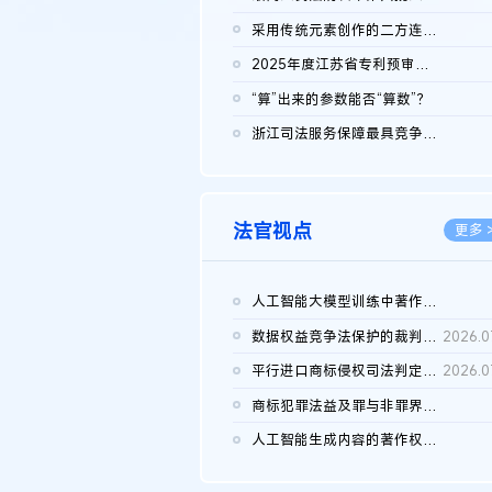
2026.0
采用传统元素创作的二方连续装饰图案作品的独创性及侵权对比认定
2026.0
2025年度江苏省专利预审典型案例
2026.0
“算”出来的参数能否“算数”？
2026.0
浙江司法服务保障最具竞争力营商环境建设典型案例（第二批）含侵...
2026.0
法官视点
更多 
人工智能大模型训练中著作权的合理使用
2026.0
数据权益竞争法保护的裁判路径构建
2026.0
平行进口商标侵权司法判定规则的困境与纾解
2026.0
商标犯罪法益及罪与非罪界限研究
2026.0
人工智能生成内容的著作权司法认定：演进逻辑、现实困境与规则建...
2026.0