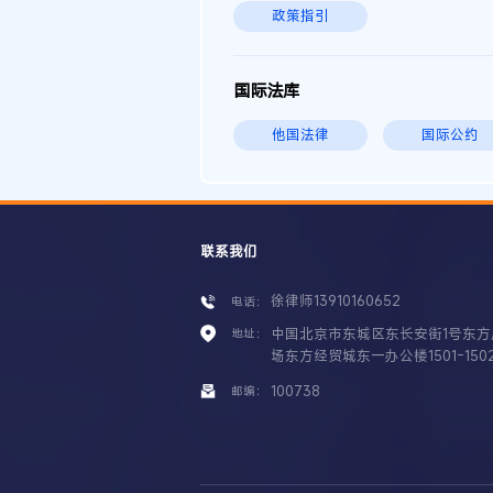
政策指引
国际法库
他国法律
国际公约
联系我们
徐律师13910160652
电话：
中国北京市东城区东长安街1号东方
地址：
场东方经贸城东一办公楼1501-150
100738
邮编：