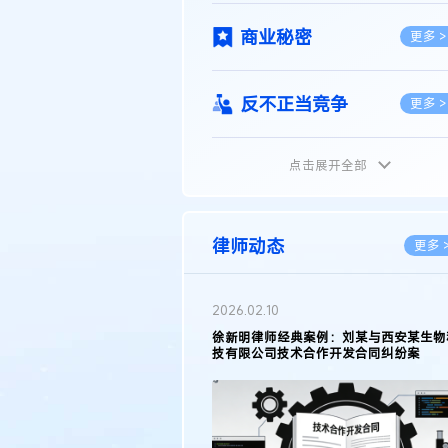
商业秘密
更多 >
反不正当竞争
更多 >
点击展开全部
植物新品种
更多 >
地理标志
更多 >
律师动态
更多 
集成电路布图设计
更多 >
2026.02.10
权律师徐新明接受《中国经营
徐新明律师经典案例：刘某与西安某生物
技术革新下知识产权保护面临新
技有限公司技术合作开发合同纠纷案
技术合同
策略
更多 >
传统文化
更多 >