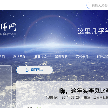
这里几乎
动态
理论前沿
法官视点
案例聚焦
实务探讨
律师动
返回列表
嗨，这年头李鬼比
发布时间：2014-08-25
来源：正义网张