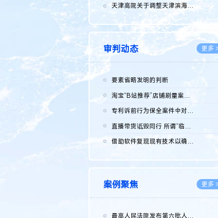
2026.0
天津高院关于调整天津滨海高新技术产业开发区华苑科技园一审普通...
2026.0
审判动态
更多 
要素省略发明的判断
2026.0
淘宝“B站推荐”店铺刷量案维持原判，两被告连带赔偿150万元
2026.0
专利诉前行为保全案件中对仿制药申请人曾作出三类声明的考量及违...
2026.0
直播带货诋毁同行 所谓“临场发挥”不免责
2026.0
借助软件复现现有技术以确认相关参数特征是否被公开
2026.0
案例聚焦
更多 
最高人民法院发布第六批人民法院种业知识产权司法保护典型案例 含...