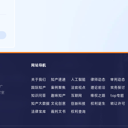
网站导航
关于我们
知产速递
人工智能
律师动态
审判动态
广
国际知产
案例聚焦
法官视点
理论前沿
实务探讨
2室
知识问答
趣味知产
互联网
维权之路
top专题
知产大数据
文化创意
创新科技
权利诞生
转让许可
法律宝库
裁判文书
权利查询