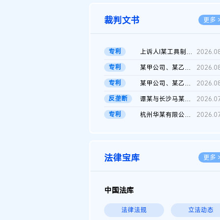
裁判文书
更多 
专利
上诉人I某工具制品有限公司与被上诉人程某及一审被告中华人民共和...
2026.0
专利
某甲公司、某乙公司、某丙公司申请诉前行为保全复议裁定书
2026.0
专利
某甲公司、某乙公司、官某与某丙公司专利申请权权属纠纷 二审判决...
2026.0
反垄断
谭某与长沙马某堆农产品股份有限公司滥用市场支配地位纠纷二审裁...
2026.0
专利
杭州华某有限公司与菲某有限公司侵害发明专利权纠纷
2026.0
法律宝库
更多 
中国法库
法律法规
立法动态