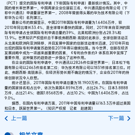
（PCT）提交的国际专利申请（下称国际专利申请）最新统计情况。其中，中
国的增长率世界第一，中国两家企业位居前三名，中兴通讯股份有限公司（下
称中兴通讯）申请量居世界第一，2008年曾拔得头筹的华为技术有限公司（下
称华为公司）名列第三。
最新公布的数据显示，中国2011年国际专利申请量为1.6406万件，较
2010年同比增长33.4%，是全球增长最快的国家。同时，2011年来自亚洲的国
际专利申请占全球国际专利申请总量的39%，北美和欧洲分别占28.3%和
13.9%。世界知识产权组织总干事统弗朗西斯·高锐对此表示，全球创新活动正
从北美和欧洲向亚洲转移，并且发展中国家的创新活动增长迅速，2010年开始
出现的国际专利申请复苏趋势在2011年得以继续加强。当今世界，创新在经济
发展战略中成为一项越来越重要的因素，《专利合作条约》体系在其中发挥了
重要作用，这种复苏的趋势进一步强化了这种作用。
在企业的国际专利申请中，中兴通讯以2826件位居世界第一；日本松下电
器有限公司以2463件排名第二位；华为技术有限公司以1831件排名第三位。对
此，弗朗西斯·高锐表示，在经济形势长期不确定的情况下，企业在2011年的持
续创新状况令人欣慰。
统计还显示，2011年国际专利申请总量为18.1900万件。在国际专利申请
量的国家排名和占比中，依次为美国4.8596万件，占比26.7%；日本3.8888
万件，占比21.4%；德国1.8568万件，占比10.2%；中国为1.6406万件，占比
9.0%。
据悉，在国内专利申请方面，2011年中国专利申请量以163.3万件超过美国
和日本，跃居世界第一。（知识产权报 记者 赵建国）
上一篇
下一篇