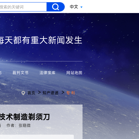
中文
每天都有重大新闻发生
态
裁判文书
法律宝库
网站地图
>
>
首页
知产速递
专 利
印技术制造剃须刀
码
作者：张晓微