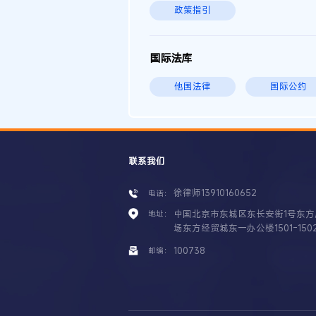
政策指引
国际法库
他国法律
国际公约
联系我们
徐律师13910160652
电话：
中国北京市东城区东长安街1号东方
地址：
场东方经贸城东一办公楼1501-150
100738
邮编：