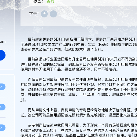
标签：
吉列
+
-
字号:
目前越来越多的3D打印新应用已经问世，更多的厂商开始选择3D打
com
了通过3D打印技术生产产品的行列中来。宝洁（P&G）集团旗下的吉
该公司并未公布产品详情，但就此技术申请了专利。
目前剃须刀行业虽然已经有几家公司在使用3D打印来开发不同的剃
进行各种新产品的概念验证。到现在为止还没有直接使用3D打印技术制
使用的材料无法用于产品，要么精度还不够、尺寸不够准确。
而在吉列公司最新申请的专利文件说明中解释，现在3D打印使用的材
打印制造的剃须刀架往往只能用于评估其外观、尺寸和剃刀不同组件之
>
在，对剃须刀各种部件进行完整的功能测试时还是不得不依赖于使用传
成，并且要耗费大量的金钱。然后，一旦出现一个缺陷、瑕疵或有些尺
加。
>
而从申请文件上看，吉利申请的专利已经有效地解决了这个问题，使
试。该公司可能是使用超强激光照射紫外线光敏树脂，逐层固化来达到这
从专利详细描述中我们可以看到，为了形成一个具有足够强度和耐久
>
外线光敏树脂上添加了一些原料。在专利中所述原料为可悬浮在紫外线
使用其它已知的填料;例如，结晶性二氧化硅或陶瓷填料也可使用。我们