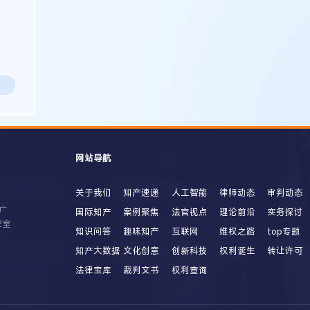
网站导航
关于我们
知产速递
人工智能
律师动态
审判动态
广
国际知产
案例聚焦
法官视点
理论前沿
实务探讨
2室
知识问答
趣味知产
互联网
维权之路
top专题
知产大数据
文化创意
创新科技
权利诞生
转让许可
法律宝库
裁判文书
权利查询