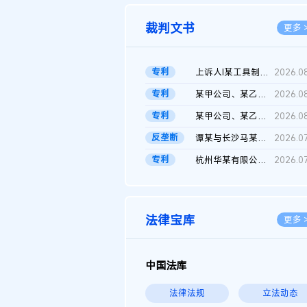
裁判文书
更多 
专利
上诉人I某工具制品有限公司与被上诉人程某及一审被告中华人民共和...
2026.0
专利
某甲公司、某乙公司、某丙公司申请诉前行为保全复议裁定书
2026.0
专利
某甲公司、某乙公司、官某与某丙公司专利申请权权属纠纷 二审判决...
2026.0
反垄断
谭某与长沙马某堆农产品股份有限公司滥用市场支配地位纠纷二审裁...
2026.0
专利
杭州华某有限公司与菲某有限公司侵害发明专利权纠纷
2026.0
法律宝库
更多 
中国法库
法律法规
立法动态