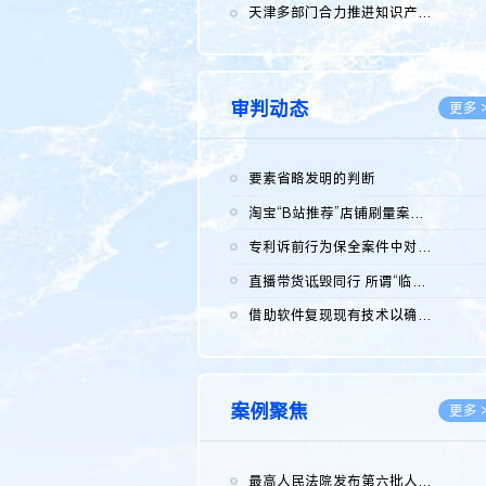
2026.0
天津多部门合力推进知识产权保护工作
2026.0
审判动态
更多 
要素省略发明的判断
2026.0
淘宝“B站推荐”店铺刷量案维持原判，两被告连带赔偿150万元
2026.0
专利诉前行为保全案件中对仿制药申请人曾作出三类声明的考量及违...
2026.0
直播带货诋毁同行 所谓“临场发挥”不免责
2026.0
借助软件复现现有技术以确认相关参数特征是否被公开
2026.0
案例聚焦
更多 
最高人民法院发布第六批人民法院种业知识产权司法保护典型案例 含...