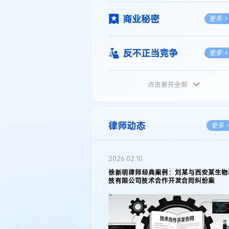
商业秘密
更多 >
反不正当竞争
更多 >
点击展开全部
植物新品种
更多 >
地理标志
更多 >
律师动态
更多 
集成电路布图设计
更多 >
2026.02.10
权律师徐新明接受《中国经营
徐新明律师经典案例：刘某与西安某生物
技术革新下知识产权保护面临新
技有限公司技术合作开发合同纠纷案
技术合同
策略
更多 >
传统文化
更多 >