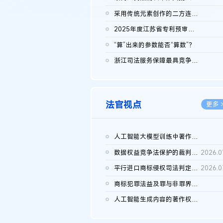
2026.0
采用传统元素创作的二方连续装饰图案作品的独创性及侵权对比认定
2026.0
2025年度江苏省专利预审典型案例
2026.0
“算”出来的参数能否“算数”？
2026.0
浙江司法服务保障最具竞争力营商环境建设典型案例（第二批）含侵...
2026.0
法官视点
更多 
人工智能大模型训练中著作权的合理使用
2026.0
数据权益竞争法保护的裁判路径构建
2026.0
平行进口商标侵权司法判定规则的困境与纾解
2026.0
商标犯罪法益及罪与非罪界限研究
2026.0
人工智能生成内容的著作权司法认定：演进逻辑、现实困境与规则建...
2026.0