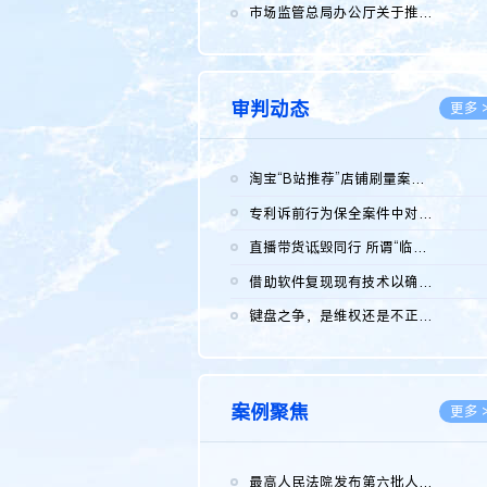
2026.0
市场监管总局办公厅关于推广第一批全国商业秘密保护创新试点典型...
2026.0
审判动态
更多 
淘宝“B站推荐”店铺刷量案维持原判，两被告连带赔偿150万元
2026.0
专利诉前行为保全案件中对仿制药申请人曾作出三类声明的考量及违...
2026.0
直播带货诋毁同行 所谓“临场发挥”不免责
2026.0
借助软件复现现有技术以确认相关参数特征是否被公开
2026.0
键盘之争，是维权还是不正当竞争？
2026.0
案例聚焦
更多 
最高人民法院发布第六批人民法院种业知识产权司法保护典型案例 含...