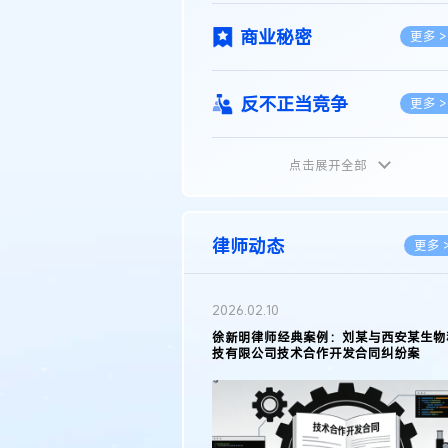
商业秘密
更多 >
反不正当竞争
更多 >
点击展开全部
植物新品种
更多 >
地理标志
更多 >
律师动态
更多 
集成电路布图设计
更多 >
2026.02.10
权律师徐新明接受《中国经营
徐新明律师经典案例：刘某与西安某生物
技术革新下知识产权保护面临新
技有限公司技术合作开发合同纠纷案
技术合同
策略
更多 >
传统文化
更多 >