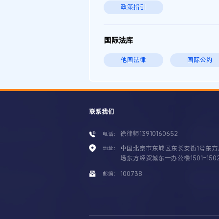
政策指引
国际法库
他国法律
国际公约
联系我们
徐律师13910160652
电话：
中国北京市东城区东长安街1号东方
地址：
场东方经贸城东一办公楼1501-150
100738
邮编：