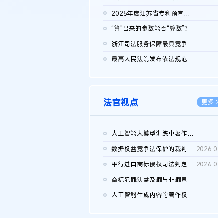
2026.0
2025年度江苏省专利预审典型案例
2026.0
“算”出来的参数能否“算数”？
2026.0
浙江司法服务保障最具竞争力营商环境建设典型案例（第二批）含侵...
2026.0
最高人民法院发布依法规范平台经营、保护消费者合法权益典型案例...
2026.0
法官视点
更多 
人工智能大模型训练中著作权的合理使用
2026.0
数据权益竞争法保护的裁判路径构建
2026.0
平行进口商标侵权司法判定规则的困境与纾解
2026.0
商标犯罪法益及罪与非罪界限研究
2026.0
人工智能生成内容的著作权司法认定：演进逻辑、现实困境与规则建...
2026.0