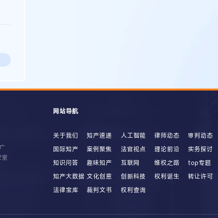
网站导航
关于我们
知产速递
人工智能
律师动态
审判动态
广
国际知产
案例聚焦
法官视点
理论前沿
实务探讨
2室
知识问答
趣味知产
互联网
维权之路
top专题
知产大数据
文化创意
创新科技
权利诞生
转让许可
法律宝库
裁判文书
权利查询