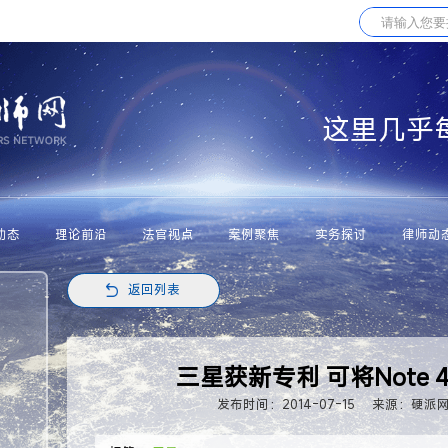
这里几乎
动态
理论前沿
法官视点
案例聚焦
实务探讨
律师动
返回列表
三星获新专利 可将Note
发布时间：2014-07-15
来源：硬派