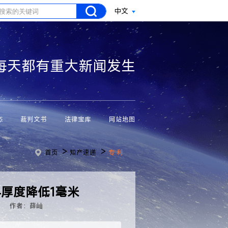
中文
每天都有重大新闻发生
态
裁判文书
法律宝库
网站地图
>
>
首页
知产速递
专 利
 4厚度降低1毫米
网
作者：薛屾