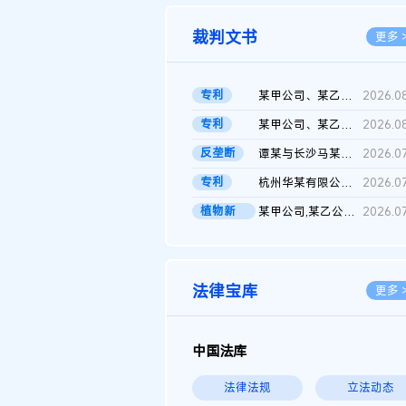
裁判文书
更多 
专利
某甲公司、某乙公司、某丙公司申请诉前行为保全复议裁定书
2026.0
专利
某甲公司、某乙公司、官某与某丙公司专利申请权权属纠纷 二审判决...
2026.0
反垄断
谭某与长沙马某堆农产品股份有限公司滥用市场支配地位纠纷二审裁...
2026.0
专利
杭州华某有限公司与菲某有限公司侵害发明专利权纠纷
2026.0
植物新
某甲公司,某乙公司,某门市部,某丙公司植物新品种临时保护期使用费...
2026.0
品..
法律宝库
更多 
中国法库
法律法规
立法动态