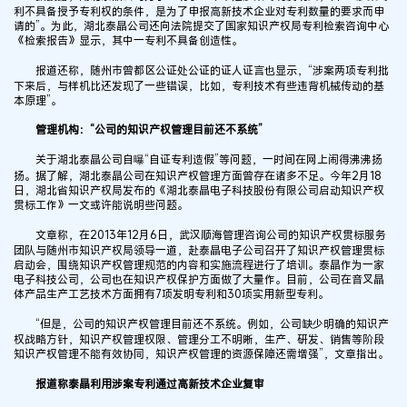
利不具备授予专利权的条件，是为了申报高新技术企业对专利数量的要求而申
请的”。为此，湖北泰晶公司还向法院提交了国家知识产权局专利检索咨询中心
《检索报告》显示，其中一专利不具备创造性。
报道还称，随州市曾都区公证处公证的证人证言也显示，“涉案两项专利批
下来后，与样机比还发现了一些错误，比如，专利技术有些违背机械传动的基
本原理”。
管理机构：“公司的知识产权管理目前还不系统”
关于湖北泰晶公司自曝“自证专利造假”等问题，一时间在网上闹得沸沸扬
扬。据了解，湖北泰晶公司在知识产权管理方面曾存在诸多不足。今年2月18
日，湖北省知识产权局发布的《湖北泰晶电子科技股份有限公司启动知识产权
贯标工作》一文或许能说明些问题。
文章称，在2013年12月6日，武汉顺海管理咨询公司的知识产权贯标服务
团队与随州市知识产权局领导一道，赴泰晶电子公司召开了知识产权管理贯标
启动会，围绕知识产权管理规范的内容和实施流程进行了培训。泰晶作为一家
电子科技公司，公司也在知识产权保护方面做了大量作。目前，公司在音叉晶
体产品生产工艺技术方面拥有7项发明专利和30项实用新型专利。
“但是，公司的知识产权管理目前还不系统。例如，公司缺少明确的知识产
权战略方针，知识产权管理权限、管理分工不明晰，生产、研发、销售等阶段
知识产权管理不能有效协同，知识产权管理的资源保障还需增强”，文章指出。
报道称泰晶利用涉案专利通过高新技术企业复审