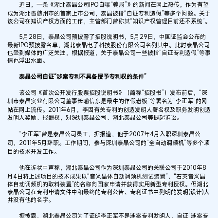
近日，一条《湖北泰晶公司IPO自曝“骗局”》的新闻在网上热传，作为有望
成为湖北省随州市的首家上市公司，泰晶被指“自证专利造假”等多个问题。关于
该公司在知识产权方面的工作，主管部门曾称其“知识产权管理目前还不系统”。
5月28日，泰晶公司预披露了招股说明书，5月29日，中国证监会公布的
最新IPO预披露名单，湖北泰晶电子科技股份有限公司名列其中。此时泰晶公司
也受到媒体的广泛关注，根据报道，关于泰晶公司一些被指“自证专利造假”等事
情也浮出水面。
泰晶公司自证“涉案专利不具备授予专利权的条件”
该公司《首次公开发行股票招股说明书》（简称“招股书”）发布前后，“深
圳市泰晶实业有限公司董事长喻信东是最牛的作假老板”等署名为“李正军”的网
帖在网上流传。2011年6月，李因有关专利的创造发明人署名权及职务发明创造
发明人奖励、报酬权，对深圳泰晶公司、湖北泰晶公司等提起诉讼。
“李正军”曾是泰晶公司员工，据报道，他于2007年4月入职深圳泰晶公
司，2011年5月辞职。工作期间，参与深圳泰晶公司的“全自动调频机”等多个项
目的技术开发工作。
他在诉状中声称，湖北泰晶公司作为深圳泰晶公司的关联公司于2010年8
月4日将上述项目的技术成果以“音叉晶体自动调频机测试装置”、“石英音叉晶
体自动调频机的取料装置”的名称向国家申请并获得实用新型专利授权。但湖北
泰晶公司在专利申请文件中和最终的专利公告、专利证书中列明的发明(设计)人
并没有他的名字。
据披露，湖北泰晶公司为了证明李正军不是涉案专利发明人，自证“涉案专