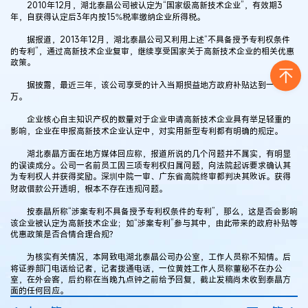
2010年12月，湖北泰晶公司被认定为“国家级高新技术企业”，有效期3
年，自获得认定后3年内按15%税率缴纳企业所得税。
据报道，2013年12月，湖北泰晶公司又利用上述“不具备授予专利权条件
的专利”，通过高新技术企业复审，继续享受国家关于高新技术企业的相关优惠
政策。
据披露，最近三年，该公司享受的计入当期损益地方政府补贴达到一千余
万。
企业核心自主知识产权的数量对于企业申请高新技术企业具有举足轻重的
影响，企业在申报高新技术企业认定中，对实用新型专利都有明确的规定。
湖北泰晶方面在地方媒体回应称，报道所说的几个问题并不属实，有明显
的误读成分。公司一名前员工因三项专利权归属问题，向法院起诉要求确认其
为专利权人并获得奖励。深圳中院一审、广东省高院终审都判决其败诉。获得
财政借款公开透明，根本不存在违规问题。
按泰晶所称“涉案专利不具备授予专利权条件的专利”，那么，这是否会影响
该企业被认定为高新技术企业；如“涉案专利”参与其中，由此带来的政府补贴等
优惠政策是否合情合理合规？
为核实有关情况，本网致电湖北泰晶公司办公室，工作人员称不知情。后
将证券部门电话给记者，记者拨通电话，一位黄姓工作人员称董秘不在办公
室，在外会客，后约称在当晚九点钟之前给予回复，截止发稿尚未收到泰晶方
面的任何回应。