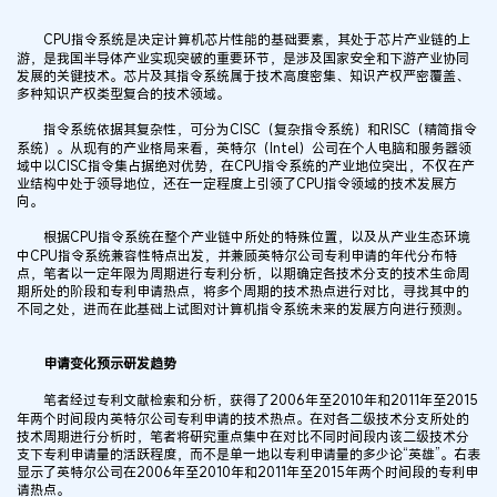
CPU指令系统是决定计算机芯片性能的基础要素，其处于芯片产业链的上
游，是我国半导体产业实现突破的重要环节，是涉及国家安全和下游产业协同
发展的关键技术。芯片及其指令系统属于技术高度密集、知识产权严密覆盖、
多种知识产权类型复合的技术领域。
指令系统依据其复杂性，可分为CISC（复杂指令系统）和RISC（精简指令
系统）。从现有的产业格局来看，英特尔（Intel）公司在个人电脑和服务器领
域中以CISC指令集占据绝对优势，在CPU指令系统的产业地位突出，不仅在产
业结构中处于领导地位，还在一定程度上引领了CPU指令领域的技术发展方
向。
根据CPU指令系统在整个产业链中所处的特殊位置，以及从产业生态环境
中CPU指令系统兼容性特点出发，并兼顾英特尔公司专利申请的年代分布特
点，笔者以一定年限为周期进行专利分析，以期确定各技术分支的技术生命周
期所处的阶段和专利申请热点，将多个周期的技术热点进行对比，寻找其中的
不同之处，进而在此基础上试图对计算机指令系统未来的发展方向进行预测。
申请变化预示研发趋势
笔者经过专利文献检索和分析，获得了2006年至2010年和2011年至2015
年两个时间段内英特尔公司专利申请的技术热点。在对各二级技术分支所处的
技术周期进行分析时，笔者将研究重点集中在对比不同时间段内该二级技术分
支下专利申请量的活跃程度，而不是单一地以专利申请量的多少论“英雄”。右表
显示了英特尔公司在2006年至2010年和2011年至2015年两个时间段的专利申
请热点。