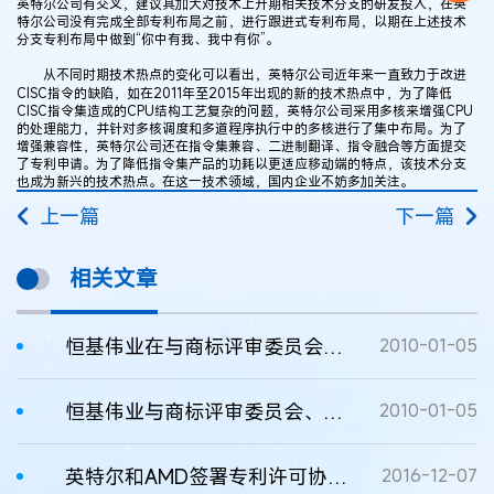
英特尔公司有交叉，建议其加大对技术上升期相关技术分支的研发投入，在英
特尔公司没有完成全部专利布局之前，进行跟进式专利布局，以期在上述技术
分支专利布局中做到“你中有我、我中有你”。
从不同时期技术热点的变化可以看出，英特尔公司近年来一直致力于改进
CISC指令的缺陷，如在2011年至2015年出现的新的技术热点中，为了降低
CISC指令集造成的CPU结构工艺复杂的问题，英特尔公司采用多核来增强CPU
的处理能力，并针对多核调度和多道程序执行中的多核进行了集中布局。为了
增强兼容性，英特尔公司还在指令集兼容、二进制翻译、指令融合等方面提交
了专利申请。为了降低指令集产品的功耗以更适应移动端的特点，该技术分支
也成为新兴的技术热点。在这一技术领域，国内企业不妨多加关注。
上一篇
下一篇
相关文章
恒基伟业在与商标评审委员会、第三人英特尔公司“奔扬”商标争议案中胜出
2010-01-05
恒基伟业与商标评审委员会、第三人英特尔公司“奔扬”商标争议案胜诉
2010-01-05
英特尔和AMD签署专利许可协议：英特尔芯片将使用AMD图形技术
2016-12-07