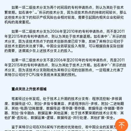
如果一项二级技术分支为两个时间段的专利申请热点，则认为其处于技术
繁荣期。如右表中“→”所示的技术分支，因为该技术热点的持续时间较长，那么
这些技术分支下的知识产权风险也会相对较高，需要引起国内相关企业和研究
机构的高度重视。
如果一项二级技术分支为2006年至2010年的专利申请热点，而不是2011
年至2015年的专利申请热点，则认为其处于技术衰退期。如右表中“↓”所示的技
术分支，因为该技术热点下的技术创新热度已经下降，反映了英特尔公司对于
该技术主题的关注度下降。中国企业若研发投入有限，可以根据自身实际创新
的需要，适度减少在上述技术分支上的投入。
如果一项二级技术分支不是2006年至2010年的专利申请热点，而是2011
年至2015年的专利申请热点，则认为其处于技术上升期。如右表中“↑”所示的技
术分支，因为该技术分支刚刚成为英特尔公司的创新热点，一定程度上代表了
英特尔公司对于CPU指令系统未来发展的预判。
重点关注上升技术领域
笔者经过分析发现，处于技术上升期的技术分支有：程序流控制-多核调
度、数据传送-IO、附加-多指令集兼容、多道程序执行-多核、附加-二进制翻
译、其他-电源/功耗管理、数据传送-寄存器-寄存器、数据传送-存储器-寄存
器、附加-指令融合、数据运算-其他运算；处于技术繁荣期的技术分支有：其
他扩展-虚拟化、数据运算-逻辑、数据传送-并行处理、其他扩展-安全。
鉴于英特尔公司在X86架构下的绝对优势地位，若中国企业的发展方向与