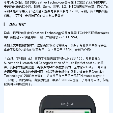
今年3月24日，新加坡Creative Technology公司在ITC发起了337调查申诉，
申诉的对象包括中兴、联想、Sony、三星、LG、HTC和黑莓等公司，而使用的
专利正是让苹果交了1亿美金和解费的鼎鼎大名的「ZEN」专利。而上周传出新
消息，「ZEN」专利被ITC的法官判决无效啦!
▎「ZEN」专利？
导言中提到的新加坡Creative Technology公司在美国ITC对中兴联想等智能终
端厂商提起337调查申诉一案（立案编号337-TA-994）
正如上文中提到的那样，这家新加坡公司曾经用「ZEN」专利从苹果公司手里
拿走了整整1亿美金的许可费用，以下是关于「ZEN」专利的介绍：
「ZEN」专利是什么？ 它的学名是美国专利No.6,928,433，专利名称为
Automatic Hierarchical Categorization of Music By Metadata。简单
讲，其保护的范围就是：当你点击MP3播放界面的「艺术家artist」，界面就
会切换到该艺术家的专辑封面，然后列出专辑中的歌曲。该专利是Creative
Technology在2001年申请的，后来使用在自己的产品ZEN music player上
（下图），因此得名。有意思的是，苹果在2002年也提出了同样的申请，但是
被美国专利局驳回了。