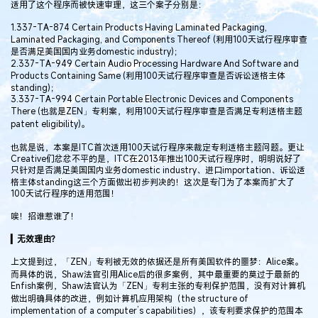
适用了这个程序而被快速审理，这三个案子分别是：
1.337-TA-874 Certain Products Having Laminated Packaging,
Laminated Packaging, and Components Thereof (利用100天试行程序审查
是否满足美国国内业务domestic industry)；
2.337-TA-949 Certain Audio Processing Hardware And Software and
Products Containing Same (利用100天试行程序审查是否诉讼适格主体
standing)；
3.337-TA-994 Certain Portable Electronic Devices and Components
There (也就是ZEN」专利案，利用100天试行程序审查是否满足专利适格主题
patent eligibility)。
也就是说，本案是ITC首次适用100天试行程序来裁定专利适格主题问题。更让
Creative们忿忿不平的是，ITC在2013年推出100天试行程序时，明明说好了
只针对是否满足美国国内业务domestic industry、进口importation、诉讼适
格主体standing这三个方面做出初步判决的！这次是专门为了本案而扩大了
100天试行程序的适用范围！
唉！招谁惹谁了！
▎无效理由？
上文提到过，「ZEN」专利被无效的依据还是所有美国软件的噩梦：Alice案。
而具体的说，Shaw法官引用Alice后的很多案例，其中最重要的莫过于最新的
Enfish案例，Shaw法官认为「ZEN」专利主张的专利保护范围，没有对计算机
做出明确具体的改进，例如计算机应用架构（the structure of
implementation of a computer’s capabilities），该专利要求保护的范围本