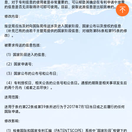
息，对于专利信息的使用者是非常重要的，可以帮助其确定在专利申请中披露
的信息是否无须取得许可即可使用。目前，获取此类信息是比较困难的。
修改内容：
指定局应当及时向国际局传送涉及进入国家阶段、国家公布以及授权的信息
（补充已有的由若干主管局提供的国家阶段信息；对细则第86条和第95条的修
改）。
被要求传送的信息包括：
（1）国家阶段进入的信息；
（2）国家申请号；
（3）国家公布的公布号和公布日；
（4）专利授权日，相关公告的公告号和公告日。通报的期限是相关事项发生后
的两个月内（或者之后尽快）。
适用范围：
适用于条约第22条或第39条所述行为于2017年7月1日当日或之后履行的任何
国际申请。
修改影响：
（1）检索国际和国家专利汇编（PATENTSCOPE）系统中“国家阶段”按键下的