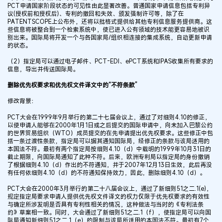
PCT申请国家阶段状态的可见性由此显著改善。普通国家申请信息包括专利异
议(授权前和授权后)、专利的撤回和失效、颁发强制许可等，除了在
PATENTSCOPE上公布外，还将以批格式提供给其他专利信息服务提供商。这
些信息将被整合到一个检索系统中，使已进入公有领域的技术能更容易地被识
别出来。国际局将开发一个与各国家局/组织相连接的集成系统，自动更新申请
的状态。
（2）指定局可以通过电子邮件、PCT-EDI、ePCT系统和IPAS收集所有要求的
信息，导出并传送国际局。
删除优先权要求和优先权文件译文中的“不符条款”
修改背景：
PCT大会在1999年9月举行的第二十七届会议上，通过了对细则4.10的修正，
以使申请人能够在2000年1月1日或之后提交的国际申请中，向未加入巴黎公约
的世界贸易组织（WTO）成员提交的在先申请提出优先权要求。这些修正中包
括一条过渡性条款，指定局可以据其通知国际局，经修正的条款与该局适用的
本国法不符。最初有两个指定局按细则4.10（d）中载明的1999年10月31日的
截止期限，向国际局通知了此种不符。后来，欧洲专利局以指定局的身份撤销
了根据细则4.10（d）作出的不符通知，并于2007年12月13日生效，此后再没
有任何依细则4.10（d）的不符通知保持效力，因此，删除细则4.10（d）。
PCT大会在2000年3月举行的第二十八届会议上，通过了新细则51之二.1(e)，
规定指定局要求申请人提供优先权文件译文的权力仅限于优先权要求的有效性
与确定所涉发明是否具有专利性相关的情况，这种做法与当时的《专利法条
约》草案相一致。同时，大会通过了新细则51之二.1（f），使指定局可以向国
际局通知新细则51之二.1（e）的限制与该局所适用的本国法不符。最初有7个