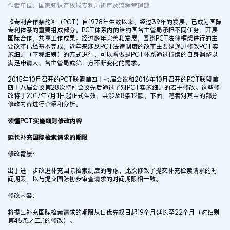
作者单位：国家知识产权局专利局初审及流程管理部
《专利合作条约》（PCT）自1978年生效以来，经过39年的发展，已成为国际
专利体系的重要组成部分。PCT体系内的缔约国各主管局承担不同任务，开展
国际合作，共享工作成果。经过多年完善和发展，围绕PCT法律框架进行的主
要改革已经基本完成，近年来涉及PCT法律制度的改革主要是通过修改PCT实
施细则（下称细则）的方式进行，可以看做是PCT体系通过持续的自身调整以
满足申请人、各主管局或第三方不断变化的需求。
2015年10月召开的PCT联盟第四十七届会议和2016年10月召开的PCT联盟第
四十八届会议第28次特别会议先后通过了对PCT实施细则的若干修改。这些修
改将于2017年7月1日起正式生效，共涉及8条12款，下面，笔者对其中的部分
修改内容进行介绍和分析。
读懂PCT实施细则修改内容
延长补充国际检索请求的期限
修改背景：
出于进一步改进补充国际检索制度的考虑，此次修改了提交补充检索请求的时
间期限，以与提交国际初步审查请求的时间期限相一致。
修改内容：
将提出补充国际检索请求的期限从自优先权日起19个月延长至22个月（对细则
第45条之二.1的修改）。