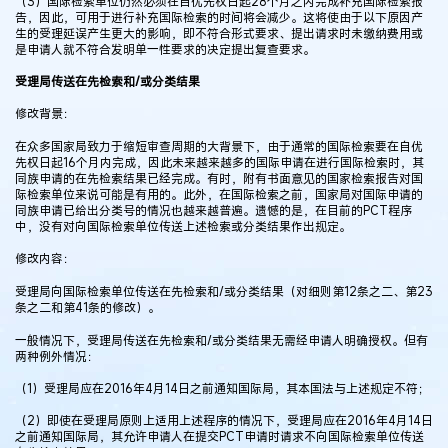
（3）国际检索单位仍然必须在自优先权日起28个月之内完成补充国际检索报
告，因此，可用于进行补充国际检索的时间将会减少。这将使由于以下原因产
生的受理延误产生更大的影响，即不符合形式要求、提出请求时未缴纳费用或
是申请人就不符合发明单一性要求的决定提出复查要求。
受理局传送在先检索和/或分类结果
修改背景：
在众多国家局致力于缩短审查周期的大背景下，由于通常的国际检索要在自优
先权日起16个月内完成，因此未来越来越多的国际申请在进行国际检索时，其
同族申请的在先检索结果已经完成。有时，附有书面意见的国家检索报告对国
际检索单位来说可能是有用的。此外，在国际检索之前，国家局对国际申请的
同族申请已给出分类号的情况也越来越普遍。遗憾的是，在目前的PCT程序
中，没有对向国际检索单位传送上述检索或分类结果作出规定。
修改内容：
受理局向国际检索单位传送在先检索和/或分类结果（对细则第12条之二、第23
条之二和第41条的修改）。
一般情况下，受理局传送在先检索和/或分类结果无需经申请人明确授权。但有
两种例外情况：
（1）受理局应在2016年4月14日之前通知国际局，其本国法与上述规定不符；
（2）即使在受理局原则上适用上述程序的情况下，受理局应在2016年4月14日
之前通知国际局，其允许申请人在提交PCT申请时请求不向国际检索单位传送