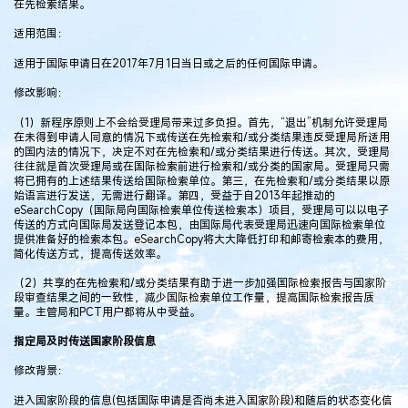
在先检索结果。
适用范围：
适用于国际申请日在2017年7月1日当日或之后的任何国际申请。
修改影响：
（1）新程序原则上不会给受理局带来过多负担。首先，“退出”机制允许受理局
在未得到申请人同意的情况下或传送在先检索和/或分类结果违反受理局所适用
的国内法的情况下，决定不对在先检索和/或分类结果进行传送。其次，受理局
往往就是首次受理局或在国际检索前进行检索和/或分类的国家局。受理局只需
将已拥有的上述结果传送给国际检索单位。第三，在先检索和/或分类结果以原
始语言进行发送，无需进行翻译。第四，受益于自2013年起推动的
eSearchCopy（国际局向国际检索单位传送检索本）项目，受理局可以以电子
传送的方式向国际局发送登记本包，由国际局代表受理局迅速向国际检索单位
提供准备好的检索本包。eSearchCopy将大大降低打印和邮寄检索本的费用，
简化传送方式，提高传送效率。
（2）共享的在先检索和/或分类结果有助于进一步加强国际检索报告与国家阶
段审查结果之间的一致性，减少国际检索单位工作量，提高国际检索报告质
量。主管局和PCT用户都将从中受益。
指定局及时传送国家阶段信息
修改背景：
进入国家阶段的信息(包括国际申请是否尚未进入国家阶段)和随后的状态变化信