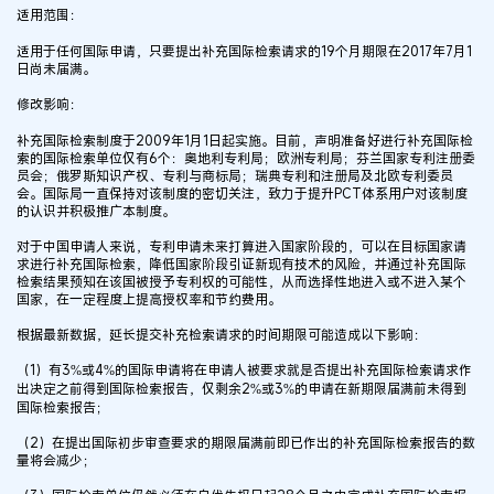
适用范围：
适用于任何国际申请，只要提出补充国际检索请求的19个月期限在2017年7月1
日尚未届满。
修改影响：
补充国际检索制度于2009年1月1日起实施。目前，声明准备好进行补充国际检
索的国际检索单位仅有6个：奥地利专利局；欧洲专利局；芬兰国家专利注册委
员会；俄罗斯知识产权、专利与商标局；瑞典专利和注册局及北欧专利委员
会。国际局一直保持对该制度的密切关注，致力于提升PCT体系用户对该制度
的认识并积极推广本制度。
对于中国申请人来说，专利申请未来打算进入国家阶段的，可以在目标国家请
求进行补充国际检索，降低国家阶段引证新现有技术的风险，并通过补充国际
检索结果预知在该国被授予专利权的可能性，从而选择性地进入或不进入某个
国家，在一定程度上提高授权率和节约费用。
根据最新数据，延长提交补充检索请求的时间期限可能造成以下影响：
（1）有3%或4%的国际申请将在申请人被要求就是否提出补充国际检索请求作
出决定之前得到国际检索报告，仅剩余2%或3%的申请在新期限届满前未得到
国际检索报告；
（2）在提出国际初步审查要求的期限届满前即已作出的补充国际检索报告的数
量将会减少；