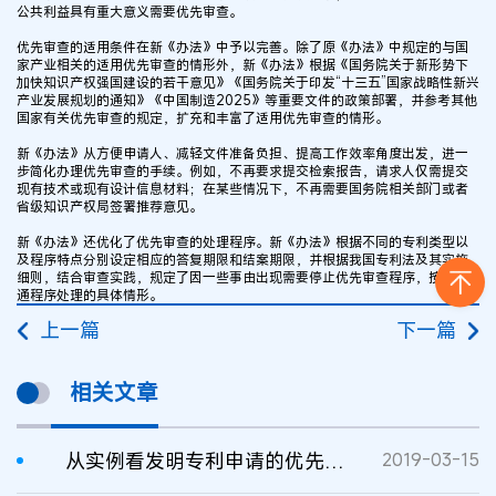
公共利益具有重大意义需要优先审查。
优先审查的适用条件在新《办法》中予以完善。除了原《办法》中规定的与国
家产业相关的适用优先审查的情形外，新《办法》根据《国务院关于新形势下
加快知识产权强国建设的若干意见》《国务院关于印发“十三五”国家战略性新兴
产业发展规划的通知》《中国制造2025》等重要文件的政策部署，并参考其他
国家有关优先审查的规定，扩充和丰富了适用优先审查的情形。
新《办法》从方便申请人、减轻文件准备负担、提高工作效率角度出发，进一
步简化办理优先审查的手续。例如，不再要求提交检索报告，请求人仅需提交
现有技术或现有设计信息材料；在某些情况下，不再需要国务院相关部门或者
省级知识产权局签署推荐意见。
新《办法》还优化了优先审查的处理程序。新《办法》根据不同的专利类型以
及程序特点分别设定相应的答复期限和结案期限，并根据我国专利法及其实施
细则，结合审查实践，规定了因一些事由出现需要停止优先审查程序，按照普
通程序处理的具体情形。
上一篇
下一篇
相关文章
从实例看发明专利申请的优先审查
2019-03-15