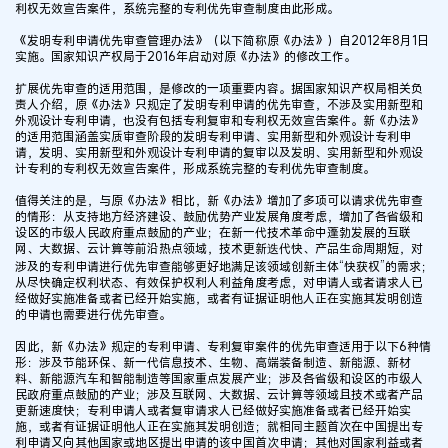
利权无效宣告案件，系统完整的专利优先审查制度由此形成。
《发明专利申请优先审查管理办法》（以下简称原《办法》）自2012年8月1日
实施。国家知识产权局于2016年启动对原《办法》的修改工作。
扩展优先审查的适用范围，是修改的一项重要内容。据国家知识产权局相关负
责人介绍，原《办法》只规定了发明专利申请的优先审查，不涉及实用新型和
外观设计专利申请，也没有包括专利复审和专利权无效宣告案件。新《办法》
的适用范围涵盖实质审查阶段的发明专利申请、实用新型和外观设计专利申
请，发明、实用新型和外观设计专利申请的复审以及发明、实用新型和外观设
计专利的专利权无效宣告案件，形成系统完整的专利优先审查制度。
值得关注的是，与原《办法》相比，新《办法》增加了多项可以请求优先审查
的情形：从支持地方经济建设、鼓励优势产业发展角度考虑，增加了各省级和
设区的市级人民政府重点鼓励的产业；在新一代技术革命中蓬勃发展的互联
网、大数据、云计算等前沿热点领域，技术更新迭代快、产品生命周期短，对
涉及的专利申请进行优先审查能够更好地满足该领域创新主体“快获权”的需求；
从尽快确定权利状态、有效保护权利人利益角度考虑，对申请人或者请求人已
经做好实施准备或者已经开始实施，或者有证据证明他人正在实施其发明创造
的申请也需要进行优先审查。
因此，新《办法》规定的专利申请、专利复审案件的优先审查适用于以下6种情
形：涉及节能环保、新一代信息技术、生物、高端装备制造、新能源、新材
料、新能源汽车和智能制造等国家重点发展产业；涉及各省级和设区的市级人
民政府重点鼓励的产业；涉及互联网、大数据、云计算等领域且技术或者产品
更新速度快；专利申请人或者复审请求人已经做好实施准备或者已经开始实
施，或者有证据证明他人正在实施其发明创造；就相同主题首次在中国提出专
利申请又向其他国家或地区提出申请的该中国首次申请；其他对国家利益或者