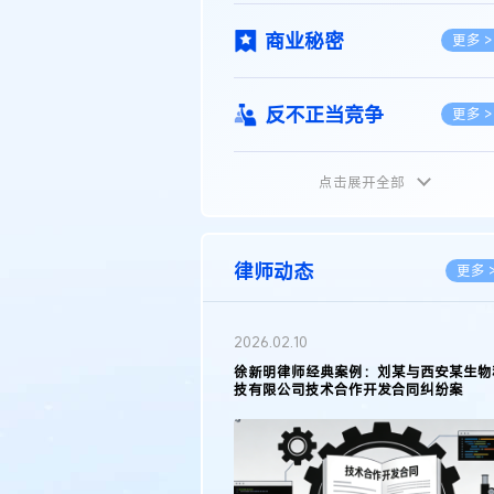
商业秘密
更多 >
反不正当竞争
更多 >
点击展开全部
植物新品种
更多 >
地理标志
更多 >
律师动态
更多 
集成电路布图设计
更多 >
2026.02.10
权律师徐新明接受《中国经营
徐新明律师经典案例：刘某与西安某生物
技术革新下知识产权保护面临新
技有限公司技术合作开发合同纠纷案
技术合同
策略
更多 >
传统文化
更多 >