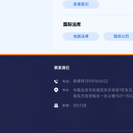
政策指引
国际法库
他国法律
国际公约
联系我们
徐律师13910160652
电话：
中国北京市东城区东长安街1号东方
地址：
场东方经贸城东一办公楼1501-150
100738
邮编：