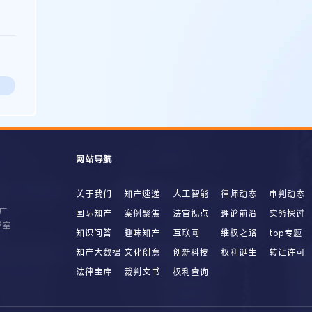
网站导航
关于我们
知产速递
人工智能
律师动态
审判动态
广
国际知产
案例聚焦
法官视点
理论前沿
实务探讨
2室
知识问答
趣味知产
互联网
维权之路
top专题
知产大数据
文化创意
创新科技
权利诞生
转让许可
法律宝库
裁判文书
权利查询