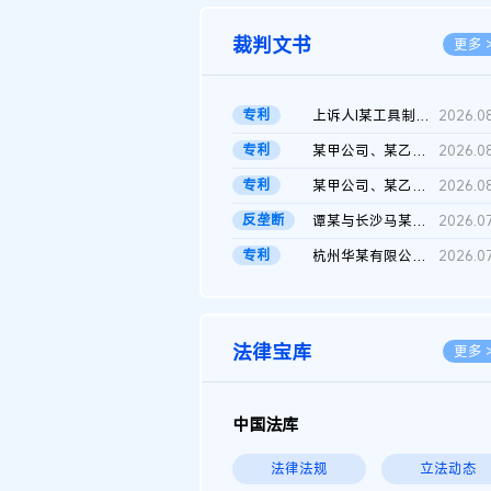
裁判文书
更多 
专利
上诉人I某工具制品有限公司与被上诉人程某及一审被告中华人民共和...
2026.0
专利
某甲公司、某乙公司、某丙公司申请诉前行为保全复议裁定书
2026.0
专利
某甲公司、某乙公司、官某与某丙公司专利申请权权属纠纷 二审判决...
2026.0
反垄断
谭某与长沙马某堆农产品股份有限公司滥用市场支配地位纠纷二审裁...
2026.0
专利
杭州华某有限公司与菲某有限公司侵害发明专利权纠纷
2026.0
法律宝库
更多 
中国法库
法律法规
立法动态