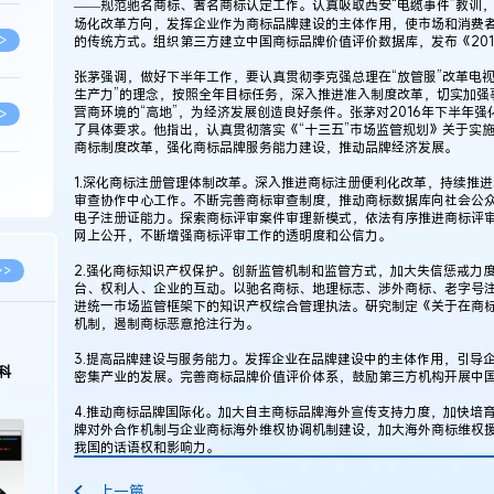
——规范驰名商标、著名商标认定工作。认真吸取西安“电缆事件”教训
场化改革方向，发挥企业作为商标品牌建设的主体作用，使市场和消费
>
的传统方式。组织第三方建立中国商标品牌价值评价数据库，发布《20
张茅强调，做好下半年工作，要认真贯彻李克强总理在“放管服”改革电
生产力”的理念，按照全年目标任务，深入推进准入制度改革，切实加强
营商环境的“高地”，为经济发展创造良好条件。张茅对2016年下半年
>
了具体要求。他指出，认真贯彻落实《“十三五”市场监管规划》关于实
商标制度改革，强化商标品牌服务能力建设，推动品牌经济发展。
1.深化商标注册管理体制改革。深入推进商标注册便利化改革，持续推
>
审查协作中心工作。不断完善商标审查制度，推动商标数据库向社会公
电子注册证能力。探索商标评审案件审理新模式，依法有序推进商标评
网上公开，不断增强商标评审工作的透明度和公信力。
>
2.强化商标知识产权保护。创新监管机制和监管方式，加大失信惩戒力
>>
台、权利人、企业的互动。以驰名商标、地理标志、涉外商标、老字号
进统一市场监管框架下的知识产权综合管理执法。研究制定《关于在商
机制，遏制商标恶意抢注行为。
>
3.提高品牌建设与服务能力。发挥企业在品牌建设中的主体作用，引导
科
密集产业的发展。完善商标品牌价值评价体系，鼓励第三方机构开展中
>
4.推动商标品牌国际化。加大自主商标品牌海外宣传支持力度，加快培
牌对外合作机制与企业商标海外维权协调机制建设，加大海外商标维权
我国的话语权和影响力。
>
上一篇