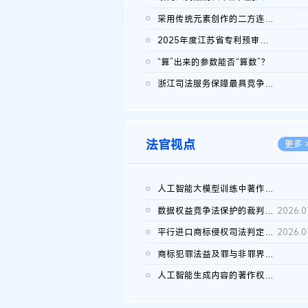
2026.0
采用传统元素创作的二方连续装饰图案作品的独创性及侵权对比认定
2026.0
2025年度江苏省专利预审典型案例
2026.0
“算”出来的参数能否“算数”？
2026.0
浙江司法服务保障最具竞争力营商环境建设典型案例（第二批）含侵...
2026.0
法官视点
更多 
人工智能大模型训练中著作权的合理使用
2026.0
数据权益竞争法保护的裁判路径构建
2026.0
平行进口商标侵权司法判定规则的困境与纾解
2026.0
商标犯罪法益及罪与非罪界限研究
2026.0
人工智能生成内容的著作权司法认定：演进逻辑、现实困境与规则建...
2026.0