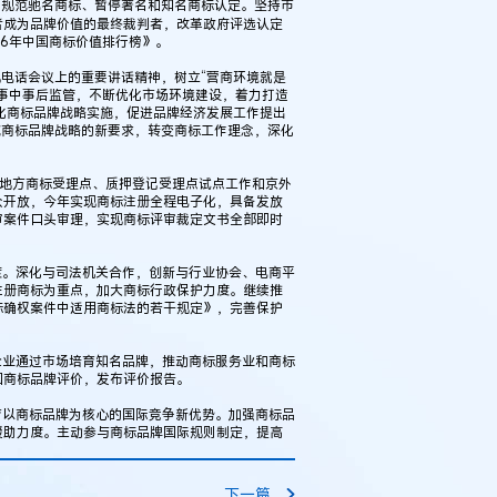
，规范驰名商标、暂停著名和知名商标认定。坚持市
者成为品牌价值的最终裁判者，改革政府评选认定
16年中国商标价值排行榜》。
视电话会议上的重要讲话精神，树立“营商环境就是
事中事后监管，不断优化市场环境建设，着力打造
强化商标品牌战略实施，促进品牌经济发展工作提出
施商标品牌战略的新要求，转变商标工作理念，深化
进地方商标受理点、质押登记受理点试点工作和京外
众开放，今年实现商标注册全程电子化，具备发放
审案件口头审理，实现商标评审裁定文书全部即时
度。深化与司法机关合作，创新与行业协会、电商平
注册商标为重点，加大商标行政保护力度。继续推
标确权案件中适用商标法的若干规定》，完善保护
企业通过市场培育知名品牌，推动商标服务业和商标
国商标品牌评价，发布评价报告。
育以商标品牌为核心的国际竞争新优势。加强商标品
援助力度。主动参与商标品牌国际规则制定，提高
下一篇