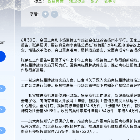
标签：
驰名商标
地理标志
张茅
老字号
+
-
字号:
6月30日，全国工商和市场监管工作座谈会在江苏省扬州市举行。国家
com
报告。张茅强调，要认真贯彻李克强总理在“放管服”改革电视电话会议上
念，增强改革信心，突出重点难点，狠抓措施落实，全面完成今年各项
张茅在工作报告中回顾了今年上半年工商和市场监管工作取得的新成绩
商标品牌战略实施开局良好。围绕商标品牌战略实施，推动商标注册管
作取得新进展。
——制定商标品牌战略实施方案。出台《关于深入实施商标品牌战略推
工作会议进行部署。积极推进统一市场监管框架下的知识产权综合管理
>
——扎实推进商标注册便利化改革。拓宽商标工作渠道，新设商标受理窗
册电子化，向所有申请人开放网上申请，新版网上查询系统投入试运行
中心建设。至5月底，我国商标申请量174.8万件，注册量96.1万件，有
>
标有效注册量3598件。收到各类评审案件申请7.64万件，审结6.4
——加大商标知识产权保护力度。推动商标工作重点向加强商标保护转
标等为重点，加大商标专用权保护力度。推动注册商标维权联系人信息
>
处商标侵权假冒案件7395件，案值7320万元。