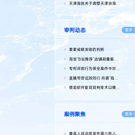
2026.0
天津高院关于调整天津滨海高新技术产业开发区华苑科技园一审普通...
2026.0
审判动态
更多 
要素省略发明的判断
2026.0
淘宝“B站推荐”店铺刷量案维持原判，两被告连带赔偿150万元
2026.0
专利诉前行为保全案件中对仿制药申请人曾作出三类声明的考量及违...
2026.0
直播带货诋毁同行 所谓“临场发挥”不免责
2026.0
借助软件复现现有技术以确认相关参数特征是否被公开
2026.0
案例聚焦
更多 
最高人民法院发布第六批人民法院种业知识产权司法保护典型案例 含...