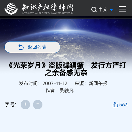
中文
返回列表
《光荣岁月》盗版碟猖獗 发行方严打
之余备感无奈
发布时间：2007-11-12
来源：新闻午报
作者：吴轶凡
+
-
字号:
563