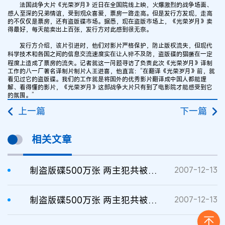
法国战争大片《光荣岁月》近日在全国院线上映，火爆激烈的战争场面、
感人至深的兄弟情谊，受到观众喜爱，票房一路走高。但是发行方发现，走高
的不仅仅是票房，还有盗版碟市场。据悉，现在盗版市场上，《光荣岁月》卖
得最好，每天能卖出上百张，发行方对此感到很无奈。
发行方介绍，该片引进时，他们对影片严格保护，防止版权流失，但现代
科学技术和各国之间的信息交流速度实在让人猝不及防，盗版碟的猖獗在一定
程度上造成了票房的流失。记者就这一问题寻访了负责此次《光荣岁月》译制
工作的八一厂著名译制片制片人王进喜，他直言：“在翻译《光荣岁月》前，就
看见过它的盗版碟。我们的工作就是将国外的优秀影片翻译成中国人都能理
解、看得懂的影片，《光荣岁月》这部战争大片只有到了电影院才能感受到它
的氛围。”
上一篇
下一篇
相关文章
制盗版碟500万张 两主犯共被罚百万
2007-12-13
制盗版碟500万张 两主犯共被罚百万
2007-12-13