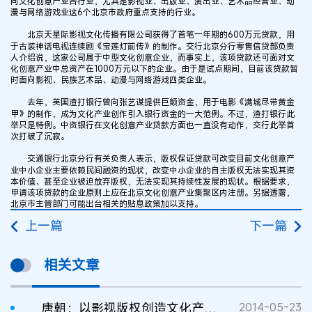
向文化创意产业各行业，尤其是影视业、出版业、演出业、艺术品经营业、动
漫与网络游戏业这6个北京市政府重点支持的行业。
北京天星际影视文化传播有限公司获得了首笔一年期的600万元贷款，用
于古装神话电视连续剧《宝莲灯前传》的制作。交行北京分行零售信贷部负责
人介绍说，这家公司属于中型文化创意企业，而事实上，该项贷款还可面对文
化创意产业中总资产在1000万元以下的企业。由于是试点期间，目前该贷款暂
时面向影视、民族艺术品、动漫与网络游戏四类企业。
去年，英国渣打银行曾向张艺谋提供巨额资金，用于电影《满城尽带黄金
甲》的制作，成为文化产业创作引入银行资金的一大范例。不过，渣打银行此
举只是特例。中资银行在文化创意产业贷款方面也一直没有动作，交行此举首
次打破了沉寂。
交通银行北京分行有关负责人表示，版权保证贷款可改变目前文化创意产
业中小企业主要依赖民间融资的现状，改变中小企业的自主版权无法实现其资
本价值、甚至企业被迫放弃版权，无法实现其持续性发展的现状。根据要求，
申请该项贷款的企业原则上应在北京文化创意产业集聚区内注册。另据透露，
北京市主管部门可能出台相关的贴息政策加以支持。
上一篇
下一篇
相关文章
唐朝：以影视版权创造文化产业奇迹
2014-05-23