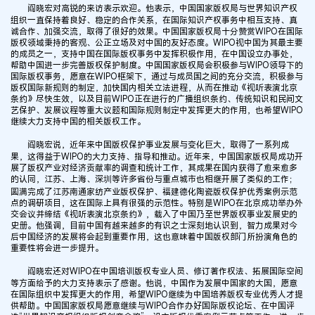
阎晓宏对高锐的来访表示欢迎。他表示，中国国家版权局与世界知识产权
组织一直保持着良好、稳定的合作关系，在国际知识产权事务中相互支持、真
诚合作、加强交流，取得了很好的效果。中国国家版权局十分赞赏WIPO在国际
版权领域秉持的客观、公正立场及对中国的友好态度。WIPO视中国为其最主要
的成员之一，支持中国在国际版权事务中发挥积极作用，在中国设立办事处，
帮助中国进一步完善版权保护制度。中国国家版权局会积极参与WIPO领导下的
国际版权事务，愿意在WIPO框架下，通过与成员国之间的充分交流，积极参与
版权国际新规则的制定，加快国内相关立法进程，从而在推动《视听表演北京
条约》尽快生效，以及目前WIPO正在进行的广播组织条约、传统知识和民间文
艺保护、发展议程等重大议题和国际规则制定中发挥更大的作用，也希望WIPO
继续大力支持中国的相关版权工作。
阎晓宏说，近年来中国版权保护事业发展与变化巨大，取得了一系列成
果，这得益于WIPO的大力支持、指导和推动。近年来，中国国家版权局成功开
展了版权产业对经济贡献率的调查和统计工作，其成果在国内获得了愈来愈多
的认同，江苏、上海、深圳等许多省份与重点城市也相继开展了类似的工作；
圆满完成了江苏南通家纺产业版权保护、福建德化陶瓷版权保护优秀案例示范
点的调研项目，这在国际上具有很强的示范性。特别是WIPO在北京成功举办外
交会议并缔结《视听表演北京条约》，载入了中国乃至世界版权事业发展史的
史册。他强调，目前中国有越来越多的有识之士深刻地认识到，智力成果对今
后中国经济的发展将会起到重要作用，这也意味着中国版权部门所扮演角色的
重要性将会进一步提升。
阎晓宏还对WIPO在中国培训版权专业人员、修订著作权法、拓展国际空间
等方面给予的大力支持表示了感谢。他说，中国作为发展中国家的大国，愿意
在国际组织中发挥更大的作用，希望WIPO继续为中国培养版权专业优秀人才提
供帮助。中国国家版权局愿意继续与WIPO合作办好国际版权论坛、在中国评