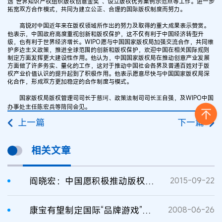
选“世界知识产权组织版权创意金奖”、设立版权优秀案例示范点等工作。进一步
拓宽双方合作模式，共同为建立公正、合理的国际版权制度而努力。
高锐对中国近年来在版权领域所作出的努力及取得的重大成果表示赞赏。
他表示，中国政府高度重视创新和版权保护，这不仅有利于中国经济转型升
级，也有利于世界经济增长。WIPO愿与中国国家版权局加强交流合作，共同维
护多边主义政策，推进全球范围的创新和版权保护，欢迎中国在相关国际规则
制定方面发挥更大建设性作用。他认为，中国国家版权局在推动创意产业发展
方面做了许多务实、量化的工作，这对于推动中国社会各界及普通百姓对于版
权产业价值认识的提升起到了积极作用。他表示愿意尽快与中国国家版权局深
化合作，形成双方更加稳定的合作制度与模式。
国家版权局版权管理司司长于慈珂、政策法制司司长王自强，及WIPO中国
办事处主任陈宏兵等陪同会见。
上一篇
下一篇
相关文章
阎晓宏：中国愿积极推动版权国际新规则制定
2015-09-22
康宝有望制定国际“品牌游戏”新规则
2008-06-26