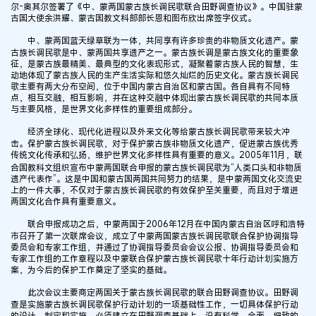
尔-奥其尔签署了《中、蒙两国蒙古族长调民歌联合田野调查协议》。中国驻蒙
古国大使余洪耀、蒙古国教文科部部长恩和图布欣出席签字仪式。
中、蒙两国蓝天绿草联为一体，共同享有许多珍贵的非物质文化遗产。蒙
古族长调民歌是中、蒙两国共享遗产之一。蒙古族长调是蒙古族文化的重要象
征，是蒙古族最精美、最典型的文化表现形式，凝聚着蒙古族人民的智慧，生
动地体现了蒙古族人民的生产生活实际和悠久灿烂的历史文化。蒙古族长调民
歌主要有两大分布空间，位于中国内蒙古自治区和蒙古国。各自具有不同特
点，相互交融，相互影响，并在这种交融中体现出蒙古族长调民歌的共同本质
与主要风格，是世界文化多样性的重要组成部分。
经济全球化、现代化进程以及外来文化等给蒙古族长调民歌带来较大冲
击。保护蒙古族长调民歌，对于保护蒙古族非物质文化遗产，促进蒙古族优秀
传统文化传承和弘扬，维护世界文化多样性具有重要的意义。2005年11月，联
合国教科文组织宣布中蒙两国联合申报的蒙古族长调民歌为“人类口头和非物质
遗产代表作”。这是中国和蒙古国两国共同努力的结果，是中蒙两国文化交流史
上的一件大事，不仅对于蒙古族长调民歌的有效保护至关重要，而且对于增进
两国文化合作具有重要意义。
联合申报成功之后，中蒙两国于2006年12月在中国内蒙古自治区呼和浩特
市召开了第一次联席会议，成立了中蒙两国蒙古族长调民歌联合保护协调指导
委员会和专家工作组，并通过了协调指导委员会会议公报、协调指导委员会和
专家工作组的工作章程以及中蒙联合保护蒙古族长调民歌十年行动计划实施方
案，为今后的保护工作奠定了坚实的基础。
此次会议主要商定两国关于蒙古族长调民歌的联合田野调查协议。田野调
查是实施蒙古族长调民歌保护行动计划的一项基础性工作，一切具体保护行动
的设计、制定和实施，必须建立在田野调查基础上，没有科学、全面、细致的