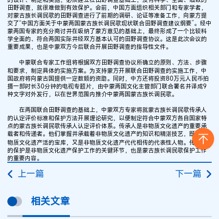
田野调查，就很难做到有效保护。会前，中国方面组织相关部门和专家学者，
对蒙古族长调民歌的田野调查进行了前期的调研、论证等准备工作，向蒙方提
交了“中国方面关于中蒙两国蒙古族长调民歌现状联合田野调查建议纲要”。经中
蒙两国专家的充分商讨并在吸纳了蒙方意见的基础上，最终形成了一个比较科
学全面的、符合两国实际并经双方基本认可的田野调查协议。这是此次会议的
重要成果，也是中蒙双方今后联合开展田野调查的指导性文件。
中蒙联合专家工作组将根据双方田野调查协议所确立的原则、方法、步骤
和要求，制定具体的实施方案。为支持蒙方开展联合田野调查的实施工作，中
国政府将向蒙古国提供一定数额的资助。同时，中方还将投资80万元人民币拍
摄一部时长30分钟的电视专题片，由中蒙两国文化主管部门联合署名并译成9
种文字对外发行，以在世界范围内推介中蒙两国蒙古族长调民歌。
在两国联合田野调查的基础上，中蒙双方专家将就蒙古族长调民歌传承人
的认定评价标准和保护方法开展理论研究，以便制定符合中蒙双方各自国家特
点的蒙古族长调民歌传承人认定评价体系。传承人是非物质文化遗产的重要承
载者和传递者。他们掌握并承载着非物质文化遗产的知识和精湛技艺，既是非
物质文化遗产活的宝库，又是非物质文化遗产代代相传的代表性人物。传承人
的保护是非物质文化遗产保护工作的关键环节，也是蒙古族长调民歌保护工作
的重要内容。
上一篇
下一篇
相关文章