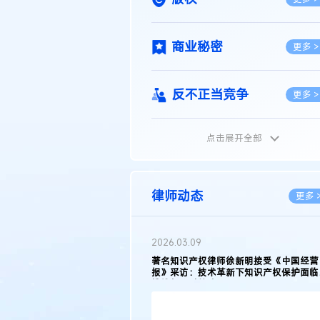
商业秘密
更多 >
反不正当竞争
更多 >
点击展开全部
植物新品种
更多 >
地理标志
更多 >
律师动态
更多 
集成电路布图设计
更多 >
2026.02.10
权律师徐新明接受《中国经营
徐新明律师经典案例：刘某与西安某生物
技术革新下知识产权保护面临新
技有限公司技术合作开发合同纠纷案
技术合同
策略
更多 >