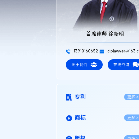
首席律师 徐新明
13910160652
ciplawyer@163.
关于我们
在线咨询
专利
更多 >
商标
更多 >
版权
更多 >