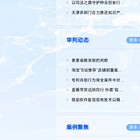
2026.0
以司法之盾守护种业创新行稳致远
2026.0
天津多部门合力推进知识产权保护工作
2026.0
审判动态
更多 
要素省略发明的判断
2026.0
淘宝“B站推荐”店铺刷量案维持原判，两被告连带赔偿150万元
2026.0
专利诉前行为保全案件中对仿制药申请人曾作出三类声明的考量及违...
2026.0
直播带货诋毁同行 所谓“临场发挥”不免责
2026.0
借助软件复现现有技术以确认相关参数特征是否被公开
2026.0
案例聚焦
更多 