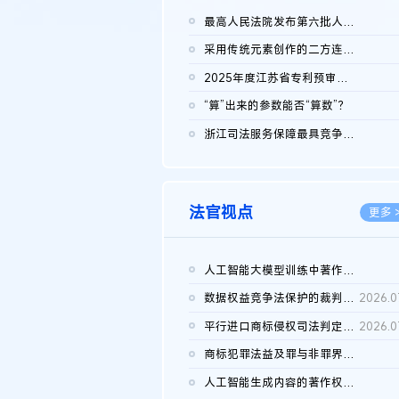
最高人民法院发布第六批人民法院种业知识产权司法保护典型案例 含...
2026.0
采用传统元素创作的二方连续装饰图案作品的独创性及侵权对比认定
2026.0
2025年度江苏省专利预审典型案例
2026.0
“算”出来的参数能否“算数”？
2026.0
浙江司法服务保障最具竞争力营商环境建设典型案例（第二批）含侵...
2026.0
法官视点
更多 
人工智能大模型训练中著作权的合理使用
2026.0
数据权益竞争法保护的裁判路径构建
2026.0
平行进口商标侵权司法判定规则的困境与纾解
2026.0
商标犯罪法益及罪与非罪界限研究
2026.0
人工智能生成内容的著作权司法认定：演进逻辑、现实困境与规则建...