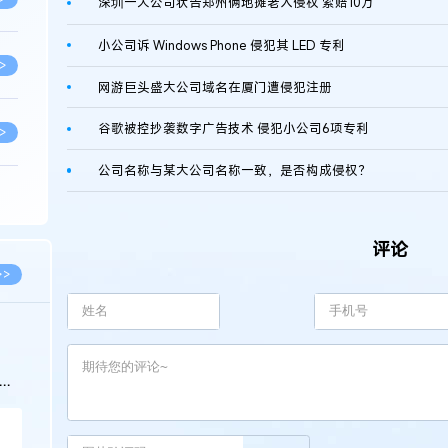
深圳一大公司状告郑州俩地摊老人侵权 索赔10万
小公司诉 Windows Phone 侵犯其 LED 专利
>
网游巨头盛大公司域名在厦门遭侵犯注册
谷歌被控抄袭数字广告技术 侵犯小公司6项专利
>
公司名称与某大公司名称一致，是否构成侵权？
>
评论
>
>>
>
科
>