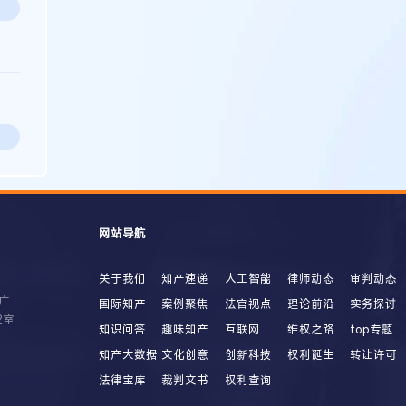
网站导航
关于我们
知产速递
人工智能
律师动态
审判动态
广
国际知产
案例聚焦
法官视点
理论前沿
实务探讨
2室
知识问答
趣味知产
互联网
维权之路
top专题
知产大数据
文化创意
创新科技
权利诞生
转让许可
法律宝库
裁判文书
权利查询