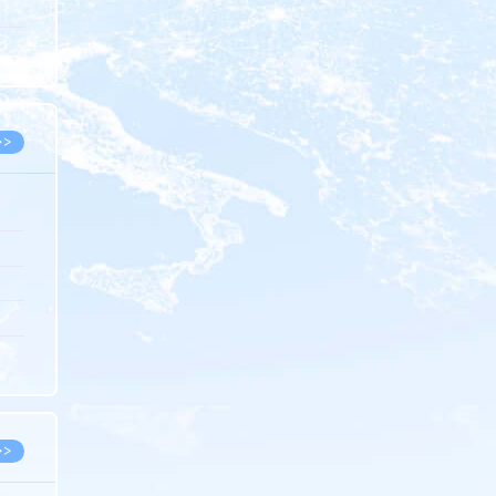
5.08
8.05
8.05
>>
8.06
8.05
8.05
8.04
8.04
>>