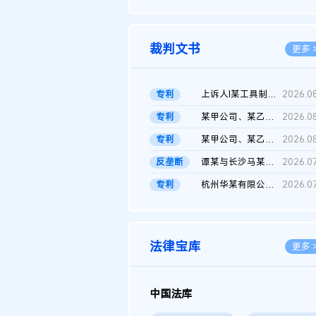
2026.0
裁判文书
更多 
专利
上诉人I某工具制品有限公司与被上诉人程某及一审被告中华人民共和...
2026.0
专利
某甲公司、某乙公司、某丙公司申请诉前行为保全复议裁定书
2026.0
专利
某甲公司、某乙公司、官某与某丙公司专利申请权权属纠纷 二审判决...
2026.0
反垄断
谭某与长沙马某堆农产品股份有限公司滥用市场支配地位纠纷二审裁...
2026.0
专利
杭州华某有限公司与菲某有限公司侵害发明专利权纠纷
2026.0
法律宝库
更多 
中国法库