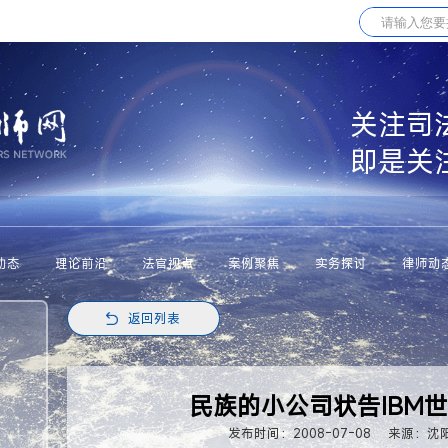
关注司
即是关
动态
理论前沿
法官视点
案例聚焦
实务探讨
律师动
返回列表
民族的小公司状告IBM
发布时间：2008-07-08
来源：沈