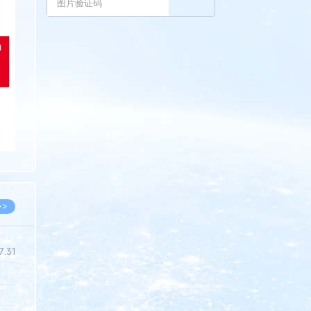
>
>>
7.31
5.14