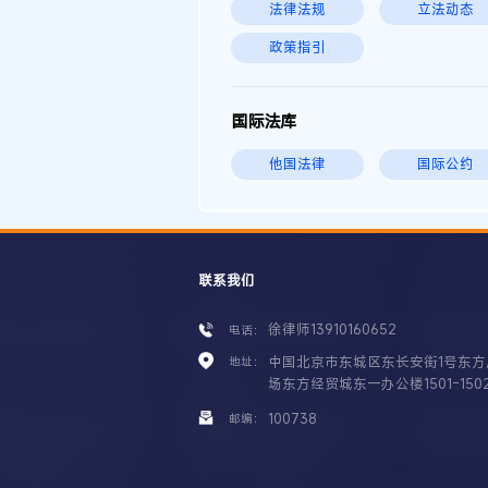
法律法规
立法动态
政策指引
国际法库
他国法律
国际公约
联系我们
徐律师13910160652
电话：
中国北京市东城区东长安街1号东方
地址：
场东方经贸城东一办公楼1501-150
100738
邮编：