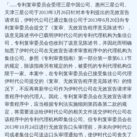
「......专利复审委员会受理三星中国公司、惠州三星公司、
天津三星公司于2013年3月26日针对本专利提出的无效宣告
请求后，伊时代公司已通过集佳公司于2013年6月20日向专
利复审委员会提交了《复审、无效宣告程序意见陈述书》，
该意见陈述书中已载明伊时代公司的专利代理机构为集佳公
司，专利复审委员会也收到了该意见陈述书，并因此而明确
知悉了伊时代公司在无效宣告请求审查程序中的代理机构为
集佳公司。参照《专利审查指南》第一部分第一章第6.1.1节
的规定，除该指南另有规定的外，被委托的专利代理机构仅
限于一家。本案中，在专利复审委员会已接受集佳公司代理
伊时代公司提交的《复审、无效宣告程序意见陈述书》的情
况下，不应再将新华公司作为伊时代公司在无效宣告请求审
查程序中的代理人。因此，专利复审委员会在无效宣告请求
审查程序中，应当根据专利法实施细则第四条第二款的规
定，将需要送达给伊时代公司的相关文件送交伊时代公司在
该程序中的专利代理机构即集佳公司。但专利复审委员会在
2013年10月24日进行无效宣告口头审理前，并未向伊时代公
司或者集佳公司送达口头审理通知书，使伊时代公司丧失了