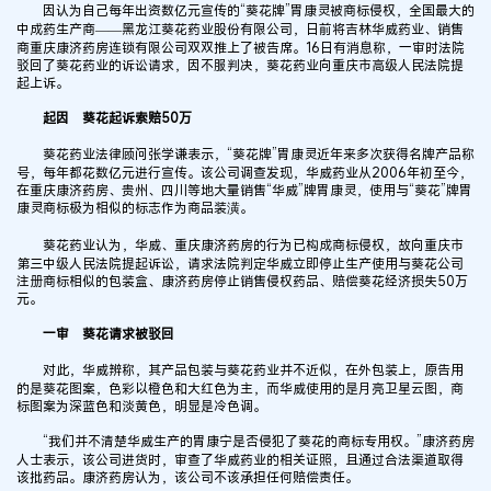
因认为自己每年出资数亿元宣传的“葵花牌”胃康灵被商标侵权，全国最大的
中成药生产商——黑龙江葵花药业股份有限公司，日前将吉林华威药业、销售
商重庆康济药房连锁有限公司双双推上了被告席。16日有消息称，一审时法院
驳回了葵花药业的诉讼请求，因不服判决，葵花药业向重庆市高级人民法院提
起上诉。
起因 葵花起诉索赔50万
葵花药业法律顾问张学谦表示，“葵花牌”胃康灵近年来多次获得名牌产品称
号，每年都花数亿元进行宣传。该公司调查发现，华威药业从2006年初至今，
在重庆康济药房、贵州、四川等地大量销售“华威”牌胃康灵，使用与“葵花”牌胃
康灵商标极为相似的标志作为商品装潢。
葵花药业认为，华威、重庆康济药房的行为已构成商标侵权，故向重庆市
第三中级人民法院提起诉讼，请求法院判定华威立即停止生产使用与葵花公司
注册商标相似的包装盒、康济药房停止销售侵权药品、赔偿葵花经济损失50万
元。
一审 葵花请求被驳回
对此，华威辨称，其产品包装与葵花药业并不近似，在外包装上，原告用
的是葵花图案，色彩以橙色和大红色为主，而华威使用的是月亮卫星云图，商
标图案为深蓝色和淡黄色，明显是冷色调。
“我们并不清楚华威生产的胃康宁是否侵犯了葵花的商标专用权。”康济药房
人士表示，该公司进货时，审查了华威药业的相关证照，且通过合法渠道取得
该批药品。康济药房认为，该公司不该承担任何赔偿责任。