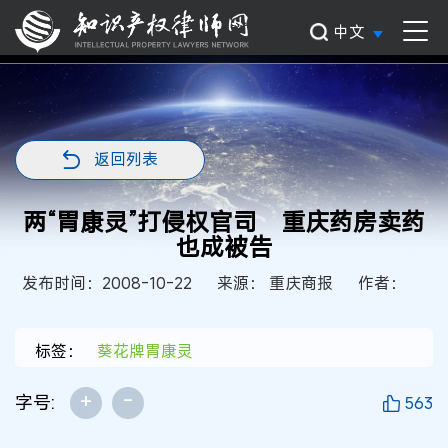
中文
返回列表
两“胃康灵”打侵权官司 重庆药房卖药
也成被告
发布时间：2008-10-22
来源： 重庆商报
作者：
标签：
葵花牌胃康灵
+
-
字号:
563