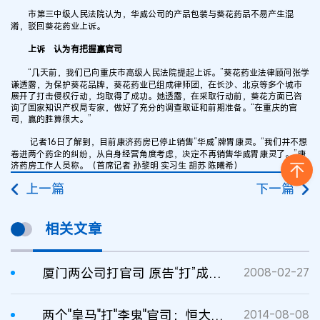
市第三中级人民法院认为，华威公司的产品包装与葵花药品不易产生混
淆，驳回葵花药业上诉。
上诉 认为有把握赢官司
“几天前，我们已向重庆市高级人民法院提起上诉。”葵花药业法律顾问张学
谦透露，为保护葵花品牌，葵花药业已组成律师团，在长沙、北京等多个城市
展开了打击侵权行动，均取得了成功。她透露，在采取行动前，葵花方面已咨
询了国家知识产权局专家，做好了充分的调查取证和前期准备。“在重庆的官
司，赢的胜算很大。”
记者16日了解到，目前康济药房已停止销售“华威”牌胃康灵。“我们并不想
卷进两个药企的纠纷，从自身经营角度考虑，决定不再销售华威胃康灵了。”康
济药房工作人员称。（首席记者 孙黎明 实习生 胡苏 陈曦希）
上一篇
下一篇
相关文章
厦门两公司打官司 原告“打”成被告
2008-02-27
两个"皇马"打"李鬼"官司：恒大使用"皇马"商标成被告
2014-08-08