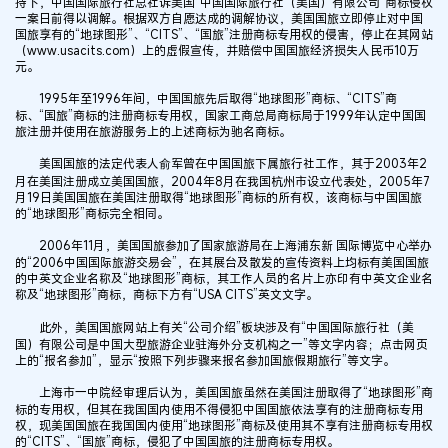
持下，中国国际旅行社总社诉美国“中国国际旅行社（美国）有限公司”商标侵权
一案日前得以调解。根据双方自愿达成的调解协议，美国国旅立即停止对中国
国旅享有的“地球图形”、“CITS”、“国旅”注册商标专用权的侵害，停止在其网站
（www.usacits.com）上的虚假宣传，并赔偿中国国旅经济损失人民币10万
元。
1995年至1996年间，中国国旅先后取得“地球图形”商标、“CITS”商
标、“国旅”商标的注册商标专用权，国家工商总局商标局于1999年认定中国国
旅注册并使用在旅游服务上的上述商标为驰名商标。
美国国旅的法定代表人俞军曾在中国国旅下属旅行社工作，其于2003年2
月在美国注册成立美国国旅，2004年8月在我国杭州市设立代表处，2005年7
月19日美国国旅在美国注册取得“地球图形”商标的所有权，该商标与中国国旅
的“地球图形”商标完全相同。
2006年11月，美国国旅参加了国家旅游局在上海浦东新 国际博览中心举办
的“2006中国国际旅游交易会”，在其展台及散发的宣传资料上均标有美国国旅
的中英文企业名称及“地球图形”商标，其工作人员的名片上亦印有中英文企业名
称及“地球图形”商标，商标下方有“USA CITS”英文文字。
此外，美国国旅网站上有关“公司介绍”板块涉及有“中国国际旅行社（美
国）有限公司是中国大型旅游企业驻海外分支机构之一”等文字内容；点击网页
上的“报名参加”，显示“按照下列步骤来报名参加国旅假期旅行”等文字。
上海市一中院经审理后认为，美国国旅虽然在美国注册取得了“地球图形”商
标的专用权，但其在我国国内使用不得侵犯中国国旅依法享有的注册商标专用
权，现美国国旅在我国国内使用“地球图形”商标及使用其不享有注册商标专用权
的“CITS”、“国旅”商标，侵犯了中国国旅的注册商标专用权。