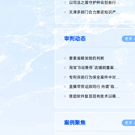
2026.0
以司法之盾守护种业创新行稳致远
2026.0
天津多部门合力推进知识产权保护工作
2026.0
审判动态
更多 
要素省略发明的判断
2026.0
淘宝“B站推荐”店铺刷量案维持原判，两被告连带赔偿150万元
2026.0
专利诉前行为保全案件中对仿制药申请人曾作出三类声明的考量及违...
2026.0
直播带货诋毁同行 所谓“临场发挥”不免责
2026.0
借助软件复现现有技术以确认相关参数特征是否被公开
2026.0
案例聚焦
更多 