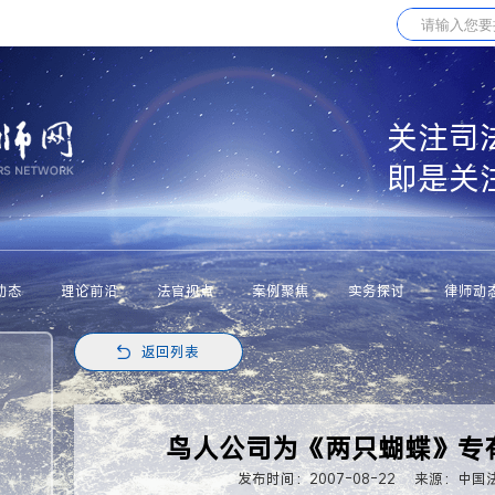
关注司
即是关
动态
理论前沿
法官视点
案例聚焦
实务探讨
律师动
返回列表
鸟人公司为《两只蝴蝶》专
发布时间：2007-08-22
来源：中国