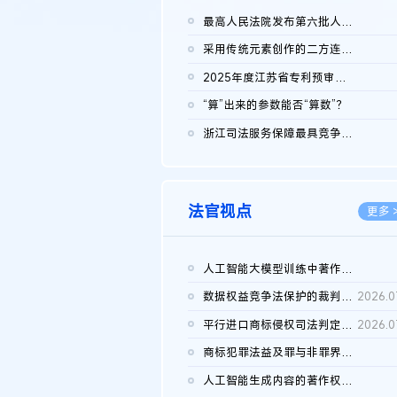
最高人民法院发布第六批人民法院种业知识产权司法保护典型案例 含...
2026.0
采用传统元素创作的二方连续装饰图案作品的独创性及侵权对比认定
2026.0
2025年度江苏省专利预审典型案例
2026.0
“算”出来的参数能否“算数”？
2026.0
浙江司法服务保障最具竞争力营商环境建设典型案例（第二批）含侵...
2026.0
法官视点
更多 
人工智能大模型训练中著作权的合理使用
2026.0
数据权益竞争法保护的裁判路径构建
2026.0
平行进口商标侵权司法判定规则的困境与纾解
2026.0
商标犯罪法益及罪与非罪界限研究
2026.0
人工智能生成内容的著作权司法认定：演进逻辑、现实困境与规则建...