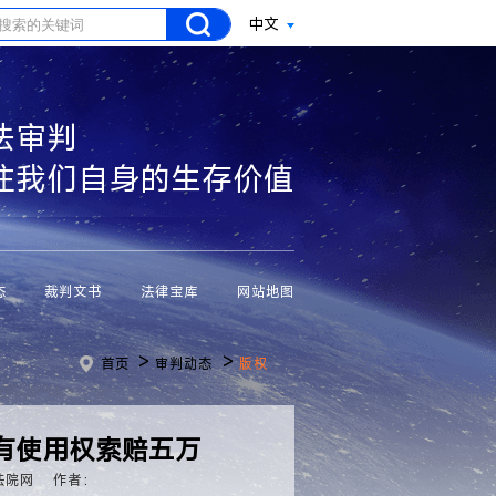
中文
法审判
注我们自身的生存价值
态
裁判文书
法律宝库
网站地图
>
>
首页
审判动态
版权
有使用权索赔五万
法院网
作者：