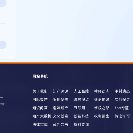
网站导航
关于我们
知产速递
人工智能
律师动态
审判动态
广
国际知产
案例聚焦
法官视点
理论前沿
实务探讨
2室
知识问答
趣味知产
互联网
维权之路
top专题
知产大数据
文化创意
创新科技
权利诞生
转让许可
法律宝库
裁判文书
权利查询