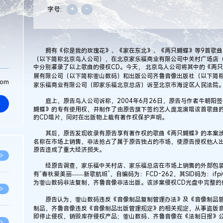
+
-
字号:
拥有《你是我的玫瑰花》、《家在东北》、《两只蝴蝶》等9首歌曲
（以下简称北京鸟人公司），在北京家乐福商业有限公司中关村广场店（
中分别灌录了以上歌曲的侵权CD。今天， 北京鸟人公司将其中的《两
展有限公司（以下简称蓥山数码）和出版公司齐鲁音像出版社（以下简
com
家乐福商业有限公司（即家乐福北京总店）诉至北京市海淀区人民法院
庭上，原告鸟人公司诉称，2004年6月26日，原告与作者牛朝阳
蝴蝶》的专有使用权，并制作了由原告旗下签约艺人庞龙演唱该首歌曲
的CD唱片，同时在出版物上载有著作权保护声明。
其后，原告发现收录有原告享有著作权的歌曲《两只蝴蝶》的本案涉案
名称在市场上销售，非法抢占了属于原告独占的市场，使原告授权他人
原告造成了重大经济损失。
>
经原告调查，家乐福中关村店、家乐福总店在市场上销售的外部包装标
有“春秋爱美丽——新歌航班”，自编码为：FCD-262，其SID码为：if
为蓥山数码非法复制，齐鲁音像非法出版。该涉案侵权CD光盘中完整的
>
原告认为，蓥山数码违反《音像制品复制管理办法》及《音像制品管
制品，齐鲁音像违反《音像制品出版管理规定》的相关规定，从事盗版
即停止侵权，销毁库存侵权产品；蓥山数码、齐鲁音像在《法制日报》
>