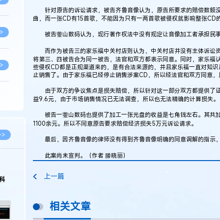
针对原告的诉讼请求，被告齐鲁音像认为，原告所要求的赔偿数额没
曲，而一张CD有15首歌，不能因为只有一两首歌被侵权就影响整张CD
>
被告蓥山数码认为，现行著作权法中没有规定让音像加工者承担民事
而作为被告三的家乐福中关村店则认为，中关村店并没有主体诉讼资
将第三、四被告合为同一被告，法官和双方都表示同意。同时，家乐福
>
些侵权CD都是正规渠道来的，是有合法来源的，并且家乐福一直对知识
止销售了。由于家乐福已经停止销售涉案CD，所以经法官和双方同意，
由于双方的争议焦点是损失赔偿，所以针对这一部分双方都提供了证
>
益9.6元，由于市场销售情况已无法调查，所以也无法精确的计算损失。
被告一蓥山数码也提供了加工一张光盘的收益是七角钱左右。其共加工
1100余元。所以不同意原告要求赔偿经济损失5万元诉讼请求。
>
>>
最后，因齐鲁音像的律师没有得到齐鲁音像明确的同意调解的指示，
此案尚未宣判。（作者 滕晓丽）
>
上一篇
科
>
相关文章