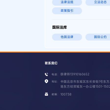
法律法规
立法动态
政策指引
国际法库
他国法律
国际公约
联系我们
徐律师13910160652
电话：
中国北京市东城区东长安街1号东方
地址：
场东方经贸城东一办公楼1501-150
100738
邮编：