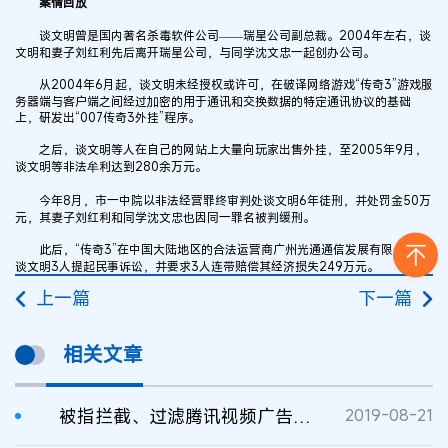
案情回放
谈文明曾是国内著名杀毒软件公司——瑞星公司副总裁。2004年左右，谈
文明和妻子刘红利先后离开瑞星公司，与同学沈文忠一起创办公司。
从2004年6月起，谈文明未经授权或许可，在破译网络游戏“传奇3”游戏服
务器端与客户端之间经过加密的用于通讯和交换数据的特定通讯协议的基础
上，研发出“007传奇3外挂”程序。
之后，谈文明等人在自己的网站上大量向玩家出售外挂，至2005年9月，
谈文明等非法牟利达到280余万元。
今年8月，市一中院以非法经营罪终审判处谈文明6年徒刑，并处罚金50万
元，其妻子刘红利和同学沈文忠也因同一罪名被判缓刑。
此后，“传奇3”在中国大陆地区的合法运营商广州光通通信发展有限公司向
谈文明3人提起民事诉讼，并要求3人连带赔偿其经济损失249万元。
上一篇
下一篇
相关文章
被指拦截、过滤腾讯视频广告，乐网App运营商被腾讯诉至法院索赔500万元！
2019-08-21