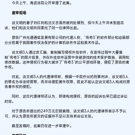
今天上午，海淀法院公开审理了此案。
庭审现场
谈文明的妻子刘红利和沈文忠虽然被判处缓刑，但今天上午并未到庭应
诉，他们和谈文明共同委托了同一位律师出庭。
原告广州光通通信发展有限公司的代理人称，“传奇3”的软件部分和动画部
分分别属于我国著作权法保护的计算机软件作品和美术作品。
谈文明3人通过反汇编、复制编写侵权外挂软件，在宣传过程中大量复
制“传奇3”的图片信息，并在外挂软件运营中突破游戏的技术保护措施，调用和
修改数据。这种侵权行为极大破坏了“传奇3”的公平游戏环境，侵犯了原告的著
作权。
对此，谈文明3人的代理律师称，根据一中院作出的刑事判决，谈文明3人
的罪名为非法经营罪，而并非侵犯著作权罪，因此不能认定谈文明3人构成对原
告著作权的侵犯。
同时，这位代理律师还认为，即使构成侵权，原告的起诉也早已超过诉讼
时效。
对于原告所提出的249万元巨额索赔，谈文明3人的代理律师表示不予认
可，并认为原告所提交的证据并不足以支持其诉讼主张。
截至发稿时，此案仍在进一步审理中。