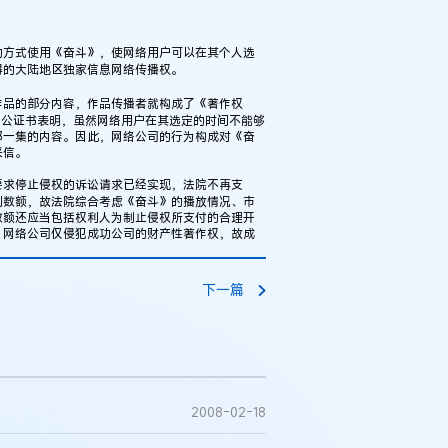
方式使用《奋斗》，使网络用户可以在其个人选
得的大陆地区独家信息网络传播权。
品的部分内容，作品传播者就构成了《著作权
的公证书表明，虽然网络用户在其选定的时间不能够
那一集的内容。因此，网络公司的行为构成对《奋
采信。
求停止侵权的诉讼请求已经实现，法院不再支
利数额，故法院综合考虑《奋斗》的播放情况、市
数额还应当包括权利人为制止侵权所支付的合理开
。网络公司仅侵犯成功公司的财产性著作权，故成
下一篇
2008-02-18