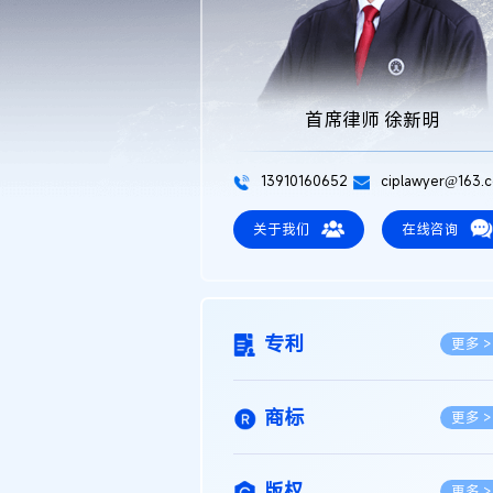
首席律师 徐新明
13910160652
ciplawyer@163.
关于我们
在线咨询
专利
更多 >
商标
更多 >
版权
更多 >