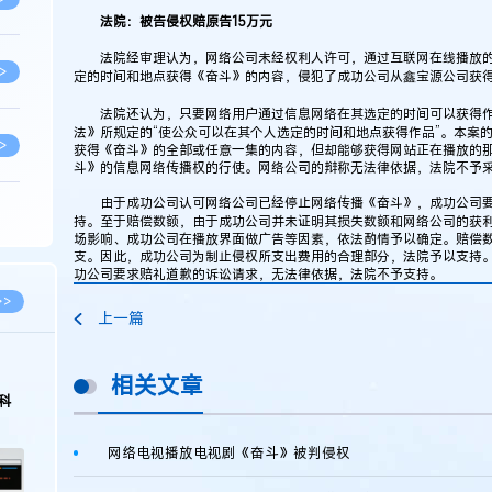
法院：被告侵权赔原告15万元
法院经审理认为，网络公司未经权利人许可，通过互联网在线播放的
>
定的时间和地点获得《奋斗》的内容，侵犯了成功公司从鑫宝源公司获
法院还认为，只要网络用户通过信息网络在其选定的时间可以获得作
法》所规定的“使公众可以在其个人选定的时间和地点获得作品”。本案
>
获得《奋斗》的全部或任意一集的内容，但却能够获得网站正在播放的
斗》的信息网络传播权的行使。网络公司的辩称无法律依据，法院不予
由于成功公司认可网络公司已经停止网络传播《奋斗》，成功公司要
>
持。至于赔偿数额，由于成功公司并未证明其损失数额和网络公司的获
场影响、成功公司在播放界面做广告等因素，依法酌情予以确定。赔偿
支。因此，成功公司为制止侵权所支出费用的合理部分，法院予以支持
功公司要求赔礼道歉的诉讼请求，无法律依据，法院不予支持。
>
>>
上一篇
>
相关文章
科
>
网络电视播放电视剧《奋斗》被判侵权