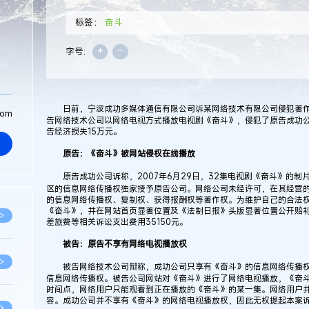
标签：
奋斗
+
-
字号:
日前，宁波成功多媒体通信有限公司诉某网络技术有限公司侵犯著作
com
告网络技术公司以网络电视方式播放电视剧《奋斗》，侵犯了原告成功
告经济损失15万元。
原告：《奋斗》被网站侵权在线播放
原告成功公司诉称，2007年6月29日，32集电视剧《奋斗》的制
区的信息网络传播权独家授予原告公司。网络公司未经许可，在其经营
的信息网络传播权、复制权、获得报酬权等著作权。为维护自己的合法
《奋斗》，并在网站首页显著位置及《法制日报》头版显著位置公开赔礼
>
差旅费等相关诉讼支出费用35150元。
被告：原告不享有网络电视播放权
>
被告网络技术公司辩称，成功公司只享有《奋斗》的信息网络传播权
信息网络传播权。被告公司网站对《奋斗》进行了网络电视播放，《奋
时间点，网络用户只能观看到正在播放的《奋斗》的某一集。网络用户
容。成功公司并不享有《奋斗》的网络电视播放权，因此无权提起本案
>