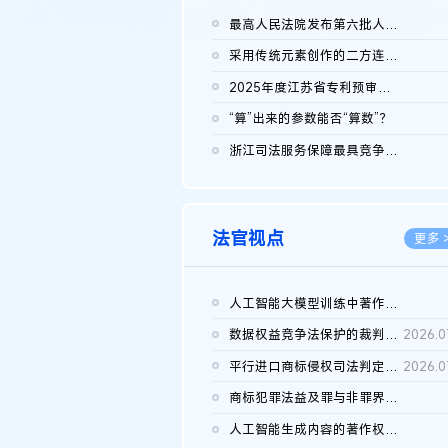
最高人民法院发布第六批人民法院种业知识产权司法保护典型案例 含...
2026.0
采用传统元素创作的二方连续装饰图案作品的独创性及侵权对比认定
2026.0
2025年度江苏省专利预审典型案例
2026.0
“算”出来的参数能否“算数”？
2026.0
浙江司法服务保障最具竞争力营商环境建设典型案例（第二批）含侵...
2026.0
法官视点
更多 
人工智能大模型训练中著作权的合理使用
2026.0
数据权益竞争法保护的裁判路径构建
2026.0
平行进口商标侵权司法判定规则的困境与纾解
2026.0
商标犯罪法益及罪与非罪界限研究
2026.0
人工智能生成内容的著作权司法认定：演进逻辑、现实困境与规则建...