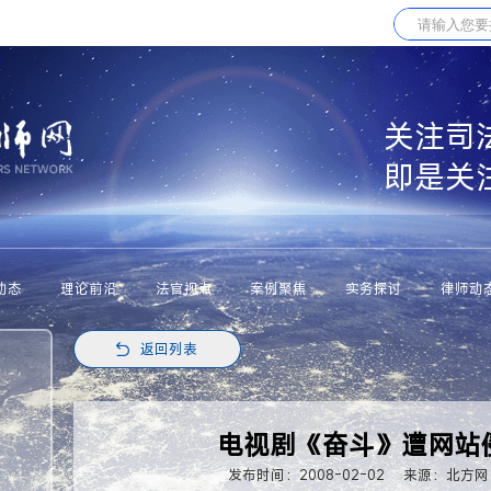
关注司
即是关
动态
理论前沿
法官视点
案例聚焦
实务探讨
律师动
返回列表
电视剧《奋斗》遭网站侵
发布时间：2008-02-02
来源：北方网