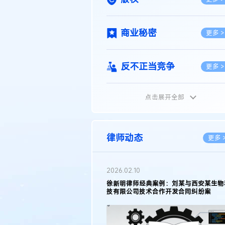
商业秘密
更多 >
反不正当竞争
更多 >
点击展开全部
植物新品种
更多 >
地理标志
更多 >
律师动态
更多 
集成电路布图设计
更多 >
2026.02.10
权律师徐新明接受《中国经营
徐新明律师经典案例：刘某与西安某生物
技术革新下知识产权保护面临新
技有限公司技术合作开发合同纠纷案
技术合同
策略
更多 >