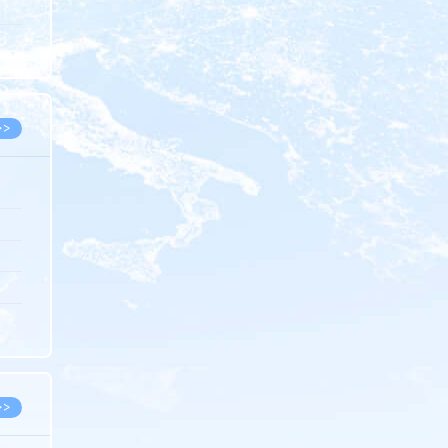
5.08
8.05
8.05
>>
8.06
8.05
8.05
8.04
8.04
>>