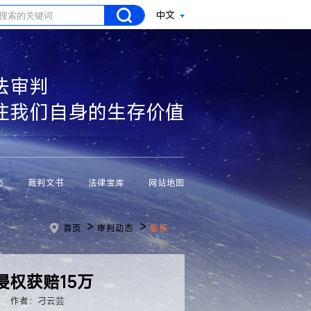
中文
法审判
注我们自身的生存价值
态
裁判文书
法律宝库
网站地图
>
>
首页
审判动态
版权
权获赔15万
作者：刁云芸