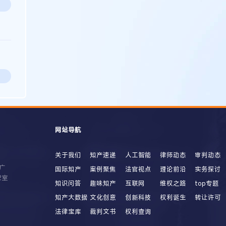
网站导航
关于我们
知产速递
人工智能
律师动态
审判动态
广
国际知产
案例聚焦
法官视点
理论前沿
实务探讨
2室
知识问答
趣味知产
互联网
维权之路
top专题
知产大数据
文化创意
创新科技
权利诞生
转让许可
法律宝库
裁判文书
权利查询