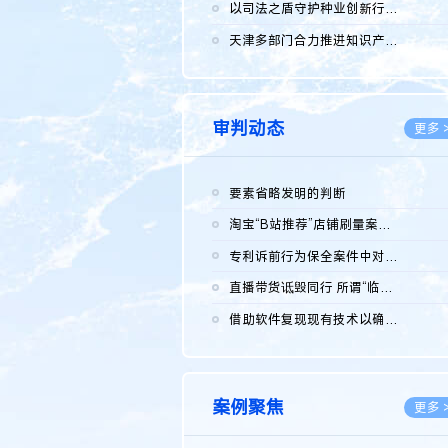
2026.0
以司法之盾守护种业创新行稳致远
2026.0
天津多部门合力推进知识产权保护工作
2026.0
审判动态
更多 
要素省略发明的判断
2026.0
淘宝“B站推荐”店铺刷量案维持原判，两被告连带赔偿150万元
2026.0
专利诉前行为保全案件中对仿制药申请人曾作出三类声明的考量及违...
2026.0
直播带货诋毁同行 所谓“临场发挥”不免责
2026.0
借助软件复现现有技术以确认相关参数特征是否被公开
2026.0
案例聚焦
更多 