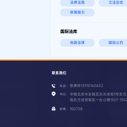
法律法规
立法动态
政策指引
国际法库
他国法律
国际公约
联系我们
徐律师13910160652
电话：
中国北京市东城区东长安街1号东方
地址：
场东方经贸城东一办公楼1501-150
100738
邮编：