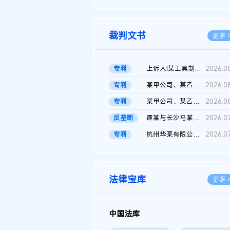
2026.0
裁判文书
更多 
专利
上诉人I某工具制品有限公司与被上诉人程某及一审被告中华人民共和...
2026.0
专利
某甲公司、某乙公司、某丙公司申请诉前行为保全复议裁定书
2026.0
专利
某甲公司、某乙公司、官某与某丙公司专利申请权权属纠纷 二审判决...
2026.0
反垄断
谭某与长沙马某堆农产品股份有限公司滥用市场支配地位纠纷二审裁...
2026.0
专利
杭州华某有限公司与菲某有限公司侵害发明专利权纠纷
2026.0
法律宝库
更多 
中国法库