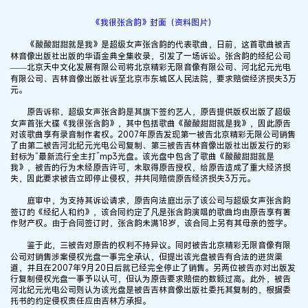
《我很张含韵》封面（资料图片）
《酸酸甜甜就是我》是超级女声张含韵的代表歌曲，日前，这首歌曲被吉
林音像出版社出版的华语金典全集收录，引发了一场诉讼。张含韵的经纪公司
——北京天中文化发展有限公司将北京精彩无限音像有限公司、河北纪元光电
有限公司、吉林音像出版社诉至北京市东城区人民法院，要求赔偿经济损失3万
元。
原告诉称，超级女声张含韵是其旗下签约艺人，原告提供版权出版了超级
女声首张大碟《我很张含韵》，其中包括歌曲《酸酸甜甜就是我》，因此原告
对该歌曲享有录音制作者权。2007年原告发现第一被告北京精彩无限公司销售
了由第二被告河北纪元光电公司复制、第三被告吉林音像出版社出版发行的彩
封标为“最新流行全主打”mp3光盘。该光盘中包含了歌曲《酸酸甜甜就是
我》，被告的行为未经原告许可，未取得原告授权，给原告造成了重大经济损
失，因此要求被告立即停止侵权，并共同赔偿原告经济损失3万元。
庭审中，为支持其诉讼请求，原告向法庭出示了该公司与超级女声张含韵
签订的《经纪人和约》，该合同约定了凡是张含韵演唱的歌曲均由原告享有著
作财产权。由于合同签订时，张含韵未满18岁，该合同上另有其母亲的签字。
鉴于此，三被告对原告的权利不持异议。同时被告北京精彩无限音像有限
公司对销售涉案侵权光盘一事完全承认，但提出该光盘被告有合法的进货渠
道，并且在2007年9月20日后就已经完全停止了销售。另两位被告亦对出版发
行复制侵权光盘一事予以认可，但认为原告要求赔偿的数额过高。此外，被告
河北纪元光电公司则认为该光盘是被告吉林音像出版社委托其复制的，根据委
托书的约定侵权责任应由吉林方承担。