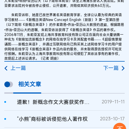
人朱莉亚•班纳•亚历山大（以下简称朱莉亚）诉至上海浦东新区人民法院。朱莉
亚要求法院判令被告停止侵权、公开道歉，并赔偿其经济损失60万元。
朱莉亚诉称，她是已故世界著名英语教育学家、全球公认最为经典的英语
学习教材——《新概念英语New Concept English（新版）》第一至第四册
（以下简称《新概念英语》）的作者路易•乔治•亚历山大教授的遗孀，根据路易
•乔治•亚历山大的遗嘱，朱莉亚依法获得了《新概念英语》作品的著作权。
2006年11月，朱莉亚发现上海共享教育科技有限公司正在面向社会大量销售一
种名为《倒背如流新概念》的网络在线学习卡及其配套书籍——《超级情景背
诵图——新概念英语》，并通过互联网络向已购买其上述网络学习卡的用户提
供网络在线学习《新概念英语》作品内容的服务，并未取得原告授权许可和支
付报酬。朱莉亚认为上海共享教育科技有限公司侵犯了其依法享有的著作权，
故提起上述诉讼请求。（记者 胡嫚）
上一篇
下一篇
相关文章
道歉！新概念作文大赛获奖作品抄袭
2019-11-11
“小熊”商标被诉侵犯他人著作权
2023-10-17