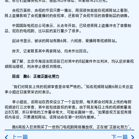
站，称它们盗播央视节目，提起162件诉讼，共索赔1620万元。
央视方面称，央视的节目只要一播出，网民很快就能在视频网站上看到，
网上盗播影响了央视重播时的收视率，还影响了央视节目的音像制品的销售。
中国国际电视总公司表示，从去年开始，已经感受网上盗播冲击了音像制
品，现在的电视剧，比以前的发行量少了很多。
起诉书显示，被诉的网站有酷6网、六间房、爱播网等视频网站。
昨天，记者联系其中两家网站，均未作出回应。
据了解，北京市海淀法院目前已对其中的8起案件作出判决，均认定涉案视
频网站侵权，判决停止侵权并赔偿。
回应 酷6：正做正版化努力
“我们对网友上传的视频审查是非常严格的。”知名视频网站酷6网公关总监
李小姐近日接受采访时表示。
李小姐说，该网站在西安设立了一个监控部，每天都会对网友上传的每部
视频进行三次审查，其中就包括版权的审查。由于网友每日上传的视频数量高
达8万部，所以审核的工作量非常大，可能会漏掉一些。“如果版权方发现有侵
权内容后，只要通知网站，该网站会在第一时间内撤掉。”
酷6网投入巨资购买了一些热门电视剧网络播放权，正在做“正版化努力”。
上一篇
下一篇