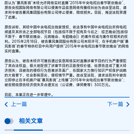
因认为“暴风影音”未经允许网络实时直播“2015年中央电视台春节联欢晚会”，
原告央视国际网络有限公司以侵害作品信息网络传播权纠纷为由诉至法院，请
求判令被告暴风集团股份有限公司停止侵害、赔偿损失。目前，海淀法院受理
了此案。
原告诉称，其经中国中央电视台独家授权，依法享有中国中央电视台所有电视
频道及其所含之全部电视节目（包括但不限于现有及今后之：综艺晚会[包括但
不限于：春节联欢晚会、元宵晚会、专题晚会]）的著作权或与著作权相关的权
利。2015年2月18日，被告暴风集团股份有限公司未经许可，在手机客户端“暴
风影音”的春节特供栏目中向用户提供“2015年中央电视台春节联欢晚会”的网络
实时直播。
原告认为，被告未经许可擅自通过信息网络实时直播涉案节目的行为严重侵犯
了其合法权益，极大地贬损了涉案节目的正版授权价值，给原告造成了重大经
济损失；且被告的侵权行为危害涉及面广，在国家大力推行知识产权保护战略
的大背景下，社会影响恶劣，侵权情节严重。故诉至法院，请求法院判令被告
立即停止在手机客户端“暴风影音”上传播“2015年中央电视台春节联欢晚会”；
被告赔偿原告经济损失及合理支出（公证费、律师费等）300万元。
目前，本案正在进一步审理中。
上一篇
下一篇
相关文章