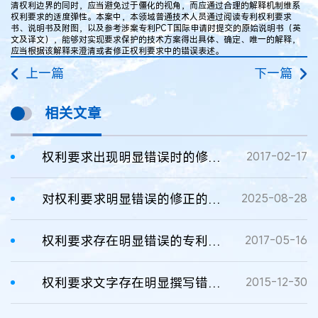
清权利边界的同时，应当避免过于僵化的视角，而应通过合理的解释机制维系
权利要求的适度弹性。本案中，本领域普通技术人员通过阅读专利权利要求
书、说明书及附图，以及参考涉案专利PCT国际申请时提交的原始说明书（英
文及译文），能够对实现要求保护的技术方案得出具体、确定、唯一的解释，
应当根据该解释来澄清或者修正权利要求中的错误表述。
上一篇
下一篇
相关文章
权利要求出现明显错误时的修正性解释
2017-02-17
对权利要求明显错误的修正的认定
2025-08-28
权利要求存在明显错误的专利能否受到保护
2017-05-16
权利要求文字存在明显撰写错误时应予以更正性理解
2015-12-30