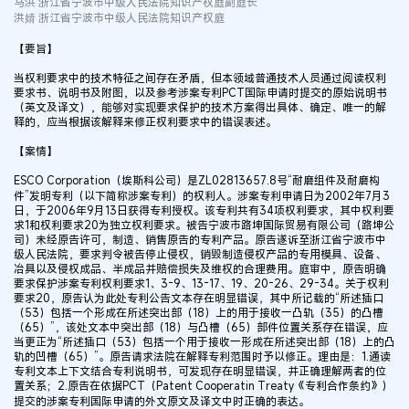
马洪 浙江省宁波市中级人民法院知识产权庭副庭长
洪婧 浙江省宁波市中级人民法院知识产权庭
【要旨】
当权利要求中的技术特征之间存在矛盾，但本领域普通技术人员通过阅读权利
要求书、说明书及附图，以及参考涉案专利PCT国际申请时提交的原始说明书
（英文及译文），能够对实现要求保护的技术方案得出具体、确定、唯一的解
释的，应当根据该解释来修正权利要求中的错误表述。
【案情】
ESCO Corporation（埃斯科公司）是ZL02813657.8号“耐磨组件及耐磨构
件”发明专利（以下简称涉案专利）的权利人。涉案专利申请日为2002年7月3
日，于2006年9月13日获得专利授权。该专利共有34项权利要求，其中权利要
求1和权利要求20为独立权利要求。被告宁波市路坤国际贸易有限公司（路坤公
司）未经原告许可，制造、销售原告的专利产品。原告遂诉至浙江省宁波市中
级人民法院，要求判令被告停止侵权，销毁制造侵权产品的专用模具、设备、
冶具以及侵权成品、半成品并赔偿损失及维权的合理费用。庭审中，原告明确
要求保护涉案专利权利要求1、3-9、13-17、19、20-26、29-34。关于权利
要求20，原告认为此处专利公告文本存在明显错误，其中所记载的“所述插口
（53）包括一个形成在所述突出部（18）上的用于接收一凸轨（35）的凸槽
（65）”，该处文本中突出部（18）与凸槽（65）部件位置关系存在错误，应
当更正为“所述插口（53）包括一个用于接收一形成在所述突出部（18）上的凸
轨的凹槽（65）”。原告请求法院在解释专利范围时予以修正。理由是：1.通读
专利文本上下文结合专利说明书，可发现存在明显错误，并正确理解两者的位
置关系；2.原告在依据PCT（Patent Cooperatin Treaty《专利合作条约》）
提交的涉案专利国际申请的外文原文及译文中时正确的表达。