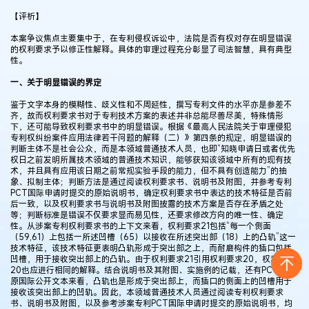
【评析】
本案争议焦点主要集中于，在专利侵权诉讼中，法院是否有权对存在明显错误
的权利要求予以修正性解释。具体的审理过程充分彰显了司法智慧，具有典型
性。
一、关于明显错误的界定
鉴于文字本身的模糊性、歧义性和不周延性，撰写专利文件的水平亦是参差不
齐，故而权利要求书对于专利技术方案的表述并非总能尽善尽美，特殊情形
下，还可能导致权利要求书中的明显错误。根据《最高人民法院关于审理侵犯
专利权纠纷案件应用法律若干问题的解释（二）》第四条的规定，明显错误的
判断主体不是社会公众，而是本领域普通技术人员，也即“知晓申请日或者优先
权日之前发明所属技术领域的普通技术知识，能够获知该领域中所有的现有技
术，并且具有应用该日期之前常规实验手段的能力，但不具有创造能力”的抽
象、拟制主体；判断方法是通过阅读权利要求书、说明书及附图，并参考专利
PCT国际申请时提交的原始说明书，确定权利要求书中表达的技术特征是否前
后一致，以及权利要求书与说明书及附图披露的技术方案是否存在矛盾之处
等；判断标准是错误不仅要求显而易见性，还要求修改方向的唯一性、确定
性。从涉案专利权利要求书的上下文来看，权利要求21包括“每一个侧面
（59,61）上包括一所述凹槽（65）以接收在所述突出部（18）上的凸轨”这一
技术特征，该技术特征更表明凸轨形成于突出部之上，而耐磨构件的插口包括
凹槽，用于接收突出部上的凸轨。由于权利要求21引用权利要求20，权利要求
20也应进行相同的解释。结合说明书及其附图、实施例的记载，还有PCT申请
原国际公开文本来看，凸轨也是形成于突出部上，而插口的侧面上的凹槽用于
接收该突出部上的凹轨。因此，本领域普通技术人员通过阅读专利权利要求
书、说明书及附图，以及参考涉案专利PCT国际申请时提交的原始说明书，均