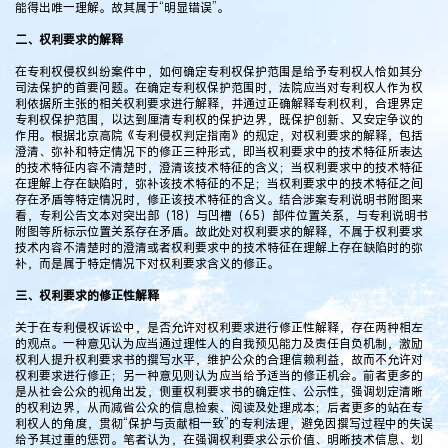
能得出唯一理解。故其属于“明显错误”。
二、权利要求的解释
在专利权侵权纠纷案件中，如何确定专利权保护范围是给予专利权人恰如其分
司法保护的首要问题。在确定专利权保护范围时，法院应当对专利权人作为权
利依据所主张的相关权利要求进行解释，并通过正确解释专利权利，合理界定
专利权保护范围，以达到厘清专利权的保护边界，既保护创新、又安定争议的
作用。根据北京高院《专利侵权判定指南》的规定，对权利要求的解释，包括
澄清、弥补和特定情况下的修正三种形式，即当权利要求中的技术特征所表达
的技术特征内容不清楚时，澄清该技术特征的含义；当权利要求中的技术特征
在理解上存在缺陷时，弥补该技术特征的不足；当权利要求中的技术特征之间
存在矛盾等特定情况时，修正该技术特征的含义。结合涉案专利说明书附图来
看，专利公告文本对突出部（18）与凹槽（65）部件位置关系，与专利说明书
附图等所标示位置关系存在矛盾。故此处对权利要求的解释，不属于权利要求
技术内容不清楚时的澄清或者权利要求中的技术特征在理解上存在缺陷时的弥
补，而是属于特定情况下对权利要求含义的修正。
三、权利要求的修正性解释
关于在专利侵权诉讼中，是否允许对权利要求进行修正性解释，存在两种相左
的观点。一种意见认为应当通过理性人的自我预见能力及责任自负机制，激励
权利人提升权利要求书的撰写水平，维护公众的合理信赖利益，故而不允许对
权利要求进行修正；另一种意见则认为应当给予适当的修正机会。前者更多的
是从社会公众的视角出发，侧重权利要求书的确定性、公示性，强调划定清晰
的权利边界，从而减省公众的信息检索、阅读及处理成本；后者更多的站在专
利权人的角度，贯彻“保护与贡献相一致”的专利法理，避免因撰写过程中的失误
给予其过重的惩罚。笔者认为，在强调权利要求公示价值、明晰技术信息、划