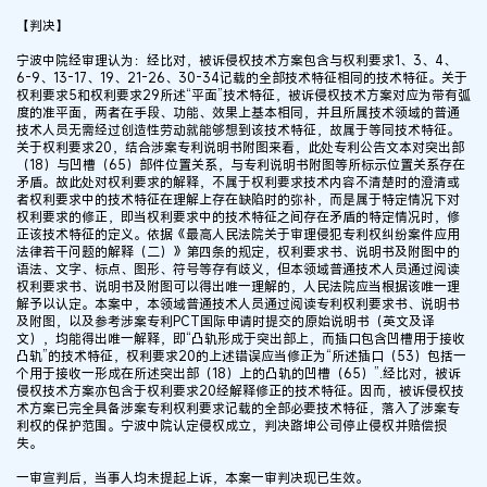
【判决】
宁波中院经审理认为：经比对，被诉侵权技术方案包含与权利要求1、3、4、
6-9、13-17、19、21-26、30-34记载的全部技术特征相同的技术特征。关于
权利要求5和权利要求29所述“平面”技术特征，被诉侵权技术方案对应为带有弧
度的准平面，两者在手段、功能、效果上基本相同，并且所属技术领域的普通
技术人员无需经过创造性劳动就能够想到该技术特征，故属于等同技术特征。
关于权利要求20，结合涉案专利说明书附图来看，此处专利公告文本对突出部
（18）与凹槽（65）部件位置关系，与专利说明书附图等所标示位置关系存在
矛盾。故此处对权利要求的解释，不属于权利要求技术内容不清楚时的澄清或
者权利要求中的技术特征在理解上存在缺陷时的弥补，而是属于特定情况下对
权利要求的修正，即当权利要求中的技术特征之间存在矛盾的特定情况时，修
正该技术特征的定义。依据《最高人民法院关于审理侵犯专利权纠纷案件应用
法律若干问题的解释（二）》第四条的规定，权利要求书、说明书及附图中的
语法、文字、标点、图形、符号等存有歧义，但本领域普通技术人员通过阅读
权利要求书、说明书及附图可以得出唯一理解的，人民法院应当根据该唯一理
解予以认定。本案中，本领域普通技术人员通过阅读专利权利要求书、说明书
及附图，以及参考涉案专利PCT国际申请时提交的原始说明书（英文及译
文），均能得出唯一解释，即“凸轨形成于突出部上，而插口包含凹槽用于接收
凸轨”的技术特征，权利要求20的上述错误应当修正为“所述插口（53）包括一
个用于接收一形成在所述突出部（18）上的凸轨的凹槽（65）”.经比对，被诉
侵权技术方案亦包含于权利要求20经解释修正的技术特征。因而，被诉侵权技
术方案已完全具备涉案专利权利要求记载的全部必要技术特征，落入了涉案专
利权的保护范围。宁波中院认定侵权成立，判决路坤公司停止侵权并赔偿损
失。
一审宣判后，当事人均未提起上诉，本案一审判决现已生效。