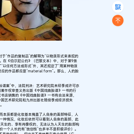
中对于“作品的复制品”的解释为“以物质形式来表现的
erial form）。在《伯尔尼公约》（巴黎文本）中，对于第9条
了“以任何方法或形式”外，其还规定了“用某种物质
作品都应是“material form”。那么，人的脸
脸谱案”中，法院判决：艺术研究院未经季成许可亦
到著作权审查义务出版《中国戏曲脸谱》一书的行
纪书店销售的《中国戏曲脸谱》一书有合法来源，
中国艺术研究院和九州出版社赔偿季成经济损失
诉。
为，而本质都是化妆基本掩盖了人自身的面部特征，人
对于第一种情况，化妆后依然可以看到人自身的面部，此
是天生的、享有肖像权的，无法认为人天生的脸部构
评价一个人长的有“独创性”也多半不是积极评价）。