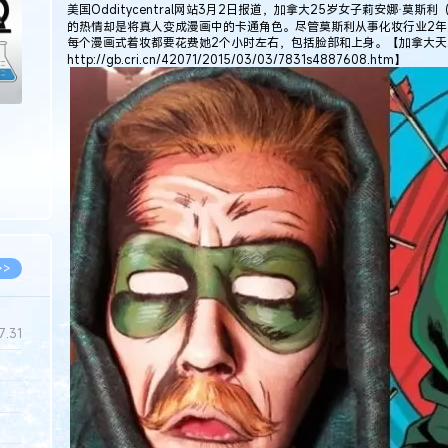
美国Odditycentral网站3月2日报道，加拿大25岁女子莉安娜·莫斯利（
的热情却是将真人变成漫画中的卡通角色。尽管莫斯利从事化妆行业2
每个漫画式着妆都要花费她2个小时左右，包括脸部和上身。【加拿大天
http://gb.cri.cn/42071/2015/03/03/7831s4887608.htm】
>>
7.31
5.14
5.08