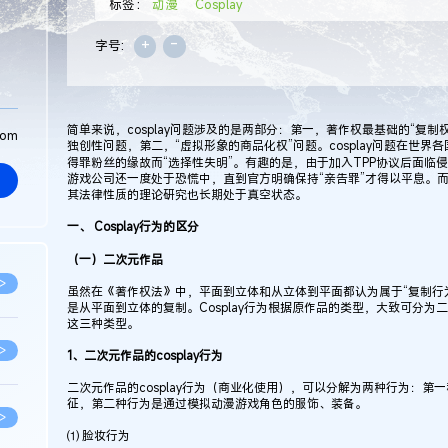
标签：
动漫
Cosplay
+
-
字号:
简单来说，cosplay问题涉及的是两部分：第一，著作权最基础的“复制权”
com
独创性问题，第二，“虚拟形象的商品化权”问题。cosplay问题在世界
得罪粉丝的缘故而“选择性失明”。有趣的是，由于加入TPP协议后面临
游戏公司还一度处于恐慌中，直到官方明确保持“亲告罪”才得以平息。而也
其法律性质的理论研究也长期处于真空状态。
一、 Cosplay行为的区分
（一）二次元作品
>
虽然在《著作权法》中，平面到立体和从立体到平面都认为属于“复制行为“
是从平面到立体的复制。Cosplay行为根据原作品的类型，大致可分为
这三种类型。
>
1、二次元作品的cosplay行为
二次元作品的cosplay行为（商业化使用），可以分解为两种行为：第
征，第二种行为是通过模拟动漫游戏角色的服饰、装备。
>
⑴ 脸妆行为