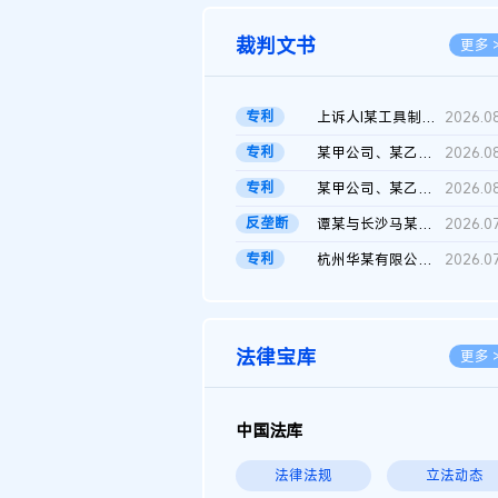
裁判文书
更多 
专利
上诉人I某工具制品有限公司与被上诉人程某及一审被告中华人民共和...
2026.0
专利
某甲公司、某乙公司、某丙公司申请诉前行为保全复议裁定书
2026.0
专利
某甲公司、某乙公司、官某与某丙公司专利申请权权属纠纷 二审判决...
2026.0
反垄断
谭某与长沙马某堆农产品股份有限公司滥用市场支配地位纠纷二审裁...
2026.0
专利
杭州华某有限公司与菲某有限公司侵害发明专利权纠纷
2026.0
法律宝库
更多 
中国法库
法律法规
立法动态