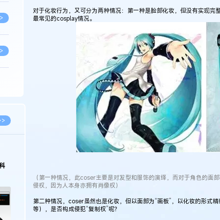
对于化妆行为，又可分为两种情况：第一种是脸部化妆，但没有实现完
>
最常见的cosplay情况。
>
>
>
>>
>
2026.03.09
2026.02.10
著名知识产权律师徐新明接受《中国经营
徐新明律师经典案
报》采访：技术革新下知识产权保护面临新
技有限公司技术合
（第一种情况，此coser主要是对发型和服饰的演绎，而对于角色的面
挑战与应对策略
>
侵权，因为人本身亦拥有肖像权）
第二种情况，coser虽然也是化妆，但以面部为“画板”，以化妆的形
等），是否构成侵犯“复制权”呢？
>