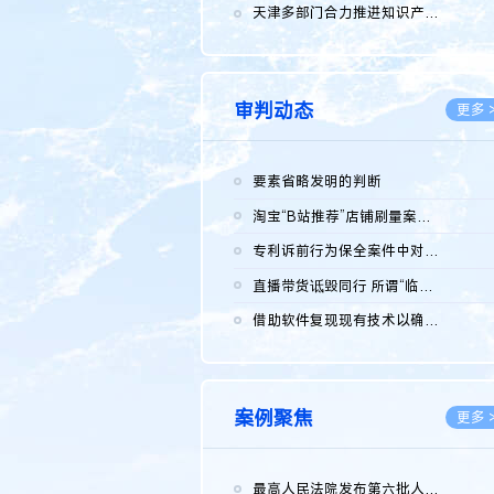
2026.0
天津多部门合力推进知识产权保护工作
2026.0
审判动态
更多 
要素省略发明的判断
2026.0
淘宝“B站推荐”店铺刷量案维持原判，两被告连带赔偿150万元
2026.0
专利诉前行为保全案件中对仿制药申请人曾作出三类声明的考量及违...
2026.0
直播带货诋毁同行 所谓“临场发挥”不免责
2026.0
借助软件复现现有技术以确认相关参数特征是否被公开
2026.0
案例聚焦
更多 
最高人民法院发布第六批人民法院种业知识产权司法保护典型案例 含...