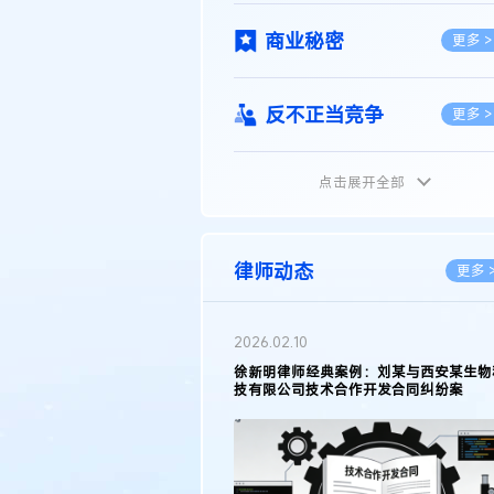
商业秘密
更多 >
反不正当竞争
更多 >
点击展开全部
植物新品种
更多 >
地理标志
更多 >
律师动态
更多 
集成电路布图设计
更多 >
2026.05.11
徐新明律师接受《天津日报》采访：解读
2025年度天津市专利行政保护案例
技术合同
更多 >
传统文化
更多 >