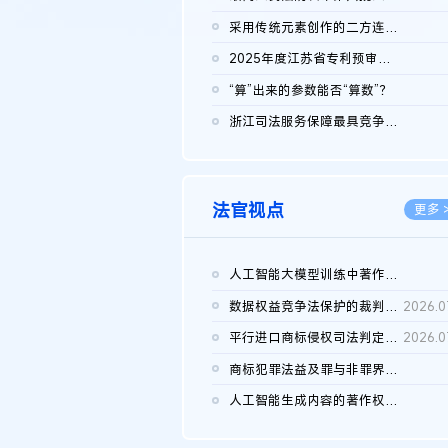
2026.0
采用传统元素创作的二方连续装饰图案作品的独创性及侵权对比认定
2026.0
2025年度江苏省专利预审典型案例
2026.0
“算”出来的参数能否“算数”？
2026.0
浙江司法服务保障最具竞争力营商环境建设典型案例（第二批）含侵...
2026.0
法官视点
更多 
人工智能大模型训练中著作权的合理使用
2026.0
数据权益竞争法保护的裁判路径构建
2026.0
平行进口商标侵权司法判定规则的困境与纾解
2026.0
商标犯罪法益及罪与非罪界限研究
2026.0
人工智能生成内容的著作权司法认定：演进逻辑、现实困境与规则建...
2026.0