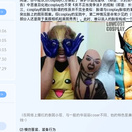
同理，亦不能认为cosplay行为侵犯了“保护作品完整权”（即是：长
告）中恶意丑化地cosplay也不受《反不正当竞争法》的规制（即是
三，cosplay的脸妆与脸谱的性质并不完全类似：脸谱与cosplay脸
>>
突出脸上的图形图案。但cosplay的实践中，第二种情况是非常少见的（
部分人还是限于美颜相机和美图秀秀）。此时，难以说人的脸妆构成一个
8.06
8.05
8.03
7.30
7.29
>>
（在网络上爆红的泰国小哥，与一般的华丽丽coser不同，他的特色是廉价
钱~）
⑵ 模仿服装、装备行为