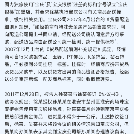
围内独家使用“宝庆”及“宝庆银楼”注册商标和字号设立“宝庆
银楼”加盟店，并要求徐某执行宝庆公司有关商品配送标
准，缴纳相关费用。宝庆公司2007年4月出台的《货品配送
细则》规定，“如经销商有特殊贵金属产品销售需求时，可
向配送公司提出书面申请，经配送公司确认同意后方可采
购。配送货品均由配送公司统一检测、统一提供标签”。
2007年12月出台的《货品配送细则补充规定》规定，经销
商可自行采购银饰品、玉器、PT饰品、K金饰品、钻石饰
品，但必须到公司挂统一标签。挂标时，经销商应携带货品
及货品采购单，以及供货方出具的商品检测合格报告，经配
送公司审定后统一配发商品标签，同时收取管理费。
2011年12月28日，被告人孙某某与徐某签订《协议书》，
该协议规定：徐某授权孙某某在淮安市楚州区淮安商场珠宝
专柜销售使用宝庆银楼品牌，孙某某每月必须到南京宝庆银
楼总部进黄金饰品，进货量不得少于一公斤。上述协议签订
后，徐某、吴某并未将该协议的相关情况告知宝庆公司，但
吴某向孙某某表示其会到宝庆公司帮孙某某办理协议备案，