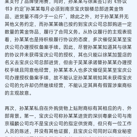
某支付了品牌使用费，同时，孙某某与徐某签订的《协议
书》约定“孙某某每月必须到南京宝庆银楼总部进黄金饰
品，进货量不得少于一公斤”，除此之外，对于孙某某并无
其他义务约定，而孙某某确已按约到宝庆公司总部购进一定
数量的黄金饰品，履行了合同义务。从协议履行的主观表现
看，孙某某也是持积极履行协议的态度，多次催促吴某至宝
庆公司办理授权备案手续。因此，尽管孙某某知道其与徐某
的协议并未获得宝庆公司的授权，其也只能以徐某加盟店的
名义去宝庆公司总部进货，但由于吴某承诺替孙某某办理授
权手续且同意他经营，孙某某本人也多次催促吴某至宝庆公
司办理授权备案手续，故不能认定孙某某明知其未获得宝庆
公司的允许却仍然继续经营，不能认定其具有假冒涉案商标
的主观故意。
再次，孙某某私自在外购货物上贴附商标有其相应的内、外
部背景。第一，宝庆公司称孙某某进货的深圳粤豪公司与南
京福麟公司均不是宝庆公司的指定供货商，但只有一位工作
人员的陈述，并没有其他证据，且宝庆公司同时以商业秘密