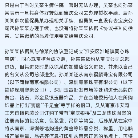
只是由于当时吴某生病住院，暂时无法办理，吴某也向孙某
某表示一旦其身体好转就到宝庆公司去办理授权手续。后孙
某某多次催促吴某办理相关手续，但吴某一直没有去宝庆公
司帮孙某某办理手续，也没有将孙某某依据《协议书》向徐
某、吴某缴纳的品牌使用费交给宝庆公司。
孙某某依据其与徐某的协议登记成立“淮安区淮城镇同心珠
宝店”。同心珠宝柜台成立后，孙某某依约从宝庆公司总部
进货，但其进货时是以徐某的加盟店名义进货，并未以自己
的名义从公司总部进货。孙某某还从南京福麟珠宝有限公司
（以下简称南京福麟公司）、深圳粤豪珠宝有限公司（以下
简称深圳粤豪公司）、深圳玉器批发市场等处购进无品牌的
黄金、钻石、彩金及银玉器饰品，并在当地委托他人在所购
饰品上打出“寳慶”“千足金”等字样的钢印，又从南京市艾奇
工艺首饰包装公司订购了带有“宝庆银楼”及二龙戏珠图案的
注册商标的包装盒、包装袋、吊牌等物品。后孙某某在家中
将从南京、深圳等地购进的黄金等饰品分类、称重，用电脑
将产品重量、品名等信息打印到从南京订购的吊牌上，再将