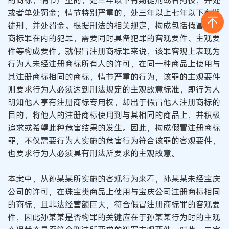
的商标，情节严重的，处三年以下有期徒刑或者拘役，并处
或者单处罚金；情节特别严重的，处三年以上七年以下有期
徒刑，并处罚金。根据刑法的相关规定，构成包括假冒注册
商标罪在内的犯罪，需要同时具备犯罪的客观要件、主观要
件等构成要件。就假冒注册商标罪来说，该罪客观上表现为
行为人未经注册商标所有人的许可，在同一种商品上使用与
其注册商标相同的商标，情节严重的行为，该罪的主观要件
则要求行为人必须达到刑法规定的主观故意标准，即行为人
明知他人享有注册商标专用权，却出于假冒他人注册商标的
目的，将他人的注册商标使用到与其相同的商品上，并积极
追求或希望此种危害结果的发生。因此，构成假冒注册商标
罪，不仅需要行为人实施的危害行为符合该罪的客观要件，
也要求行为人必须具有刑法所要求的主观故意。
本案中，从孙某某所实施的客观行为来看，孙某某未经宝庆
公司的许可，在珠宝类商品上使用与宝庆公司注册商标相同
的商标，且非法经营额巨大，符合假冒注册商标罪的客观要
件，因此孙某某是否构罪的关键应在于孙某某行为时的主观