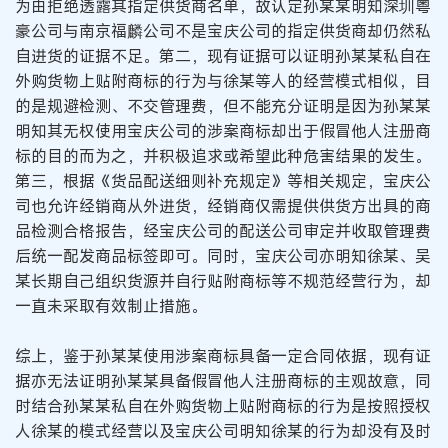
为由拒绝透露其指定供货商名单，故认定孙某某明知深圳粤
豪公司与南京福麟公司不是宝庆公司的指定供货商却仍然私
自进货的证据不足。第二，现有证据可以证明孙某某私自在
外购货物上贴附商标的行为与徐某等人的经营模式相似，目
的是规避检测、不交管理费，但不能充分证明是因为孙某某
明知其无权使用宝庆公司的涉案商标却出于假冒他人注册商
标的目的而为之，并积极追求或希望此种危害结果的发生。
第三，根据《货品配送细则补充规定》等相关规定，宝庆公
司也允许经销商从外进货，经销商仅需提供供货方出具的商
品检测合格报告，经宝庆公司的配送公司审定并收取管理费
后统一配发商品标签即可。同时，宝庆公司亦明知徐某、吴
某长期自己组织货源并自行贴附商标等不规范经营行为，却
一直未采取有效制止措施。
综上，鉴于孙某某使用涉案商标具备一定合同依据，现有证
据亦无法证明孙某某具备假冒他人注册商标的主观故意，同
时结合孙某某私自在外购货物上贴附商标的行为是按照授权
人徐某的模式经营以及宝庆公司明知徐某的行为却没有及时