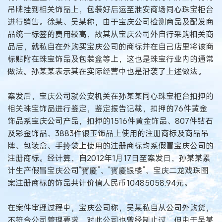
吊牌挂到相关饰品上，包装好后运至淮安商场同心珠宝柜台
进行销售。徐某、吴某称，由于宝庆公司检测商品及配发商
品统一标签的费用较高，故其从宝庆公司外自行采购相关商
品后，就私自在外购买宝庆公司的商标并在自己店里将该商
标贴附在珠宝饰品及包装盒等上，这也是珠宝行业内的通常
做法。孙某某表示其在实际经营中也是沿袭了上述做法。
案发后，宝庆公司就公安机关在孙某某同心珠宝柜台扣押的
相关珠宝饰品进行鉴定，鉴定报告记载，扣押的76件黄金
饰品系宝庆公司产品，扣押的1516件黄金饰品、807件钻石
及彩金饰品、3883件银玉饰品上使用的注册商标及商品吊
牌、包装盒、手拎袋上使用的注册商标均系假冒宝庆公司的
注册商标。经计算，自2012年1月17日至案发日，孙某某累
计生产假冒宝庆公司“寳慶”、“寳慶银楼”、宝庆二龙戏珠图
案注册商标的饰品共计价值人民币10485058.94元。
在案件审理过程中，宝庆公司称，吴某私自从公司外购货，
不符合公司管理要求，对此公司也曾经制止过，但由于吴某