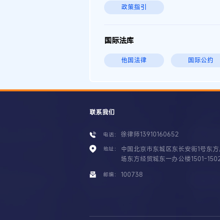
政策指引
国际法库
他国法律
国际公约
联系我们
徐律师13910160652
电话：
中国北京市东城区东长安街1号东方
地址：
场东方经贸城东一办公楼1501-150
100738
邮编：