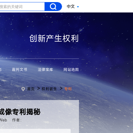
中文
创新产生权利
态
裁判文书
法律宝库
网站地图
>
>
首页
权利诞生
专利
动稳定成像专利揭秘
Web
作者：