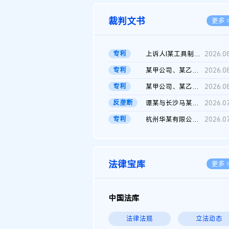
裁判文书
更多 
专利
上诉人I某工具制品有限公司与被上诉人程某及一审被告中华人民共和...
2026.0
专利
某甲公司、某乙公司、某丙公司申请诉前行为保全复议裁定书
2026.0
专利
某甲公司、某乙公司、官某与某丙公司专利申请权权属纠纷 二审判决...
2026.0
反垄断
谭某与长沙马某堆农产品股份有限公司滥用市场支配地位纠纷二审裁...
2026.0
专利
杭州华某有限公司与菲某有限公司侵害发明专利权纠纷
2026.0
法律宝库
更多 
中国法库
法律法规
立法动态