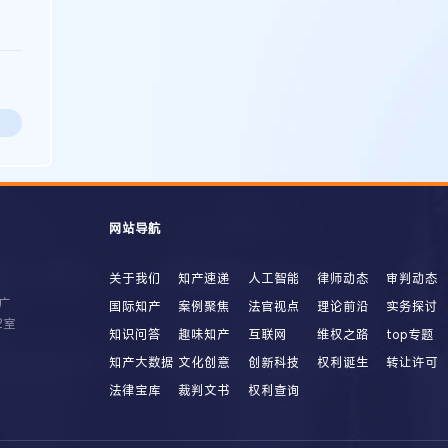
网站导航
关于我们
知产速递
人工智能
律师动态
审判动态
广
国际知产
案例聚焦
法官视点
理论前沿
实务探讨
2室
知识问答
趣味知产
互联网
维权之路
top专题
知产大数据
文化创意
创新科技
权利诞生
转让许可
法律宝库
裁判文书
权利查询