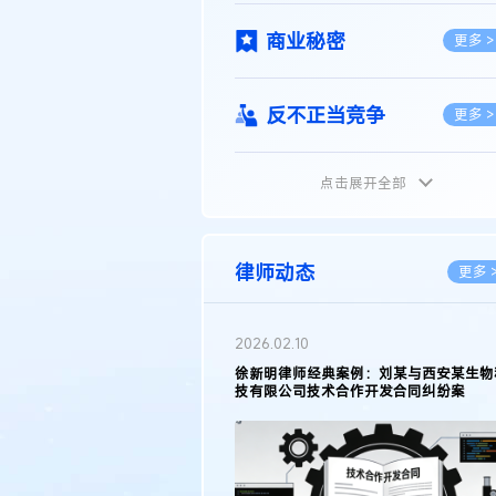
商业秘密
更多 >
反不正当竞争
更多 >
点击展开全部
植物新品种
更多 >
地理标志
更多 >
律师动态
更多 
集成电路布图设计
更多 >
2026.02.10
权律师徐新明接受《中国经营
徐新明律师经典案例：刘某与西安某生物
技术革新下知识产权保护面临新
技有限公司技术合作开发合同纠纷案
技术合同
策略
更多 >
传统文化
更多 >