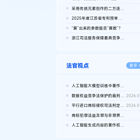
2026.0
采用传统元素创作的二方连续装饰图案作品的独创性及侵权对比认定
2026.0
2025年度江苏省专利预审典型案例
2026.0
“算”出来的参数能否“算数”？
2026.0
浙江司法服务保障最具竞争力营商环境建设典型案例（第二批）含侵...
2026.0
法官视点
更多 
人工智能大模型训练中著作权的合理使用
2026.0
数据权益竞争法保护的裁判路径构建
2026.0
平行进口商标侵权司法判定规则的困境与纾解
2026.0
商标犯罪法益及罪与非罪界限研究
2026.0
人工智能生成内容的著作权司法认定：演进逻辑、现实困境与规则建...
2026.0