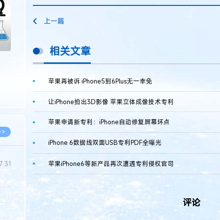
上一篇
相关文章
苹果再被诉 iPhone5到6Plus无一幸免
让iPhone拍出3D影像 苹果立体成像技术专利
苹果申请新专利：iPhone自动修复屏幕坏点
>>
iPhone 6数据线双面USB专利PDF全曝光
苹果iPhone6等新产品再次遭遇专利侵权官司
7.31
5.14
评论
5.08