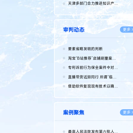
2026.0
天津多部门合力推进知识产权保护工作
2026.0
审判动态
更多 
要素省略发明的判断
2026.0
淘宝“B站推荐”店铺刷量案维持原判，两被告连带赔偿150万元
2026.0
专利诉前行为保全案件中对仿制药申请人曾作出三类声明的考量及违...
2026.0
直播带货诋毁同行 所谓“临场发挥”不免责
2026.0
借助软件复现现有技术以确认相关参数特征是否被公开
2026.0
案例聚焦
更多 
最高人民法院发布第六批人民法院种业知识产权司法保护典型案例 含...