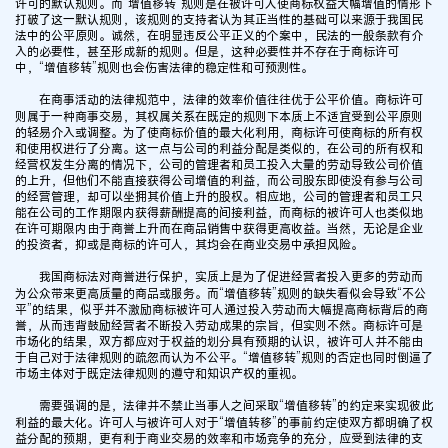
许可的默认规则。而“增值移转”规则是在被许可人使商标权益大幅增值的情形下
打破了这一默认规则，该规则的支持者认为其正当性的基础可以来源于我国民
法中的公平原则。诚然，在明显违反公平正义的个案中，民法的一般条款有介
入的必要性，甚至形成新的规则。但是，这种必要性并不存在于商标许可
中，“增值移转”规则也会伤害法律的稳定性和可预测性。
在商事活动的法律规范中，法律的效率价值往往优于公平价值。商标许可
则属于一种商事交易，其权属关系在既定的规则下本质上不适宜受到公平原则
的轻易介入或调整。为了使商标价值的最大化利用，商标许可使商标的所有权
和使用权进行了分离。这一点与公司的利益分配是类似的，在公司的所有权和
经营权发生分离的情况下，公司的管理者和员工投入大量的劳动导致公司价值
的上升，但他们不能直接获得公司增值的利益，而公司股东即使没有参与公司
的经营管理，却可以坐拥其价值上升的股权。相应地，公司的管理者和员工只
能在公司的工作期限内获得薪酬提高的间接利益，而商标的被许可人也类似地
在许可期限内由于商誉上升而在商品销售中获得更高收益。当然，无论是企业
的投资者，抑或是商标的许可人，其均会在商业交易中承担风险。
我国商标法对商誉进行保护，实质上是为了促进经营者投入更多的劳动而
为公众带来更高质量的商品或服务。而“增值移转”规则的缺失看似会导致“不公
平”的结果，似乎并不激励商标被许可人通过投入劳动而大幅提高商标背后的商
誉，从而违背鼓励经营者不断投入劳动成果的宗旨，但实则不然。商标许可是
市场化的结果，双方都应对于权益的划分具有预期的认识，被许可人并不能由
于自己对于法律规则的疏忽而认为不公平。“增值移转”规则的否定也同时倒逼了
市场主体对于既定法律规则的遵守和知识产权的重视。
需要强调的是，法律并不禁止当事人之间采取“增值移转”的约定来实现彼此
利益的最大化。许可人与被许可人对于“增值转移”的事前约定使双方都明确了权
益分配的预期，更有利于商业交易的效率和市场竞争的充分，应受到法律的支