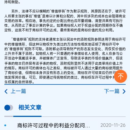
持和鼓励。
另外，法律不应以模糊的“增值移转”作为默示规则，其原因还在于，被许可
人所要主张的事后“增值”是难以计算和分配的，其中所涉及的成本也会阻碍商业
交易的效率。相应地，事先约定的分配比例也应尽量明确、清楚并具有可执行
性，从而防止了事后计算的争议。如果商标权人对于权益分配的预期存在不确
定性，这就不利于商标许可的达成，最终影响的是商标价值的充分利用。
“增值移转”规则的支持者通常主张以民法中的添附规则参照适用于商标许可
中的增值情形，但这种以物权作为类比的方法恰恰相反地证明了商标许可中
的“增值移转”规则不可取。添附都必须导致财产的形态发生变化，而仅仅价值的
上升并不属于添附。如物权人将一只普通的手表借给名人使用，名人在参与公
开活动中佩戴该手表，并被媒体广泛宣传，导致该手表的市场价值飙升，但该
手表的物主仍然保有该手表的物权，添附规则显然不适用于此类单纯价值上升
的情形。商标许可的客体也与之类似，商标被许可人通过大量的商标使用提升
了商标价值，但商标本身并没有形态上的变化，商标在许可结束后仍然可以单
独发挥其价值。可见，即使通过传统物权的类比，商标权在许可过程中并未发
生权属的自然转移。
上一篇
下一篇
相关文章
商标许可过程中的利益分配问题探析
2020-11-26