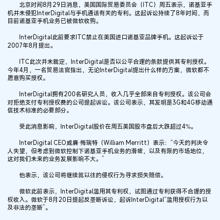
北京时间8月29日消息，美国国际贸易委员会（ITC）周五表示，诺基亚手
机并未侵犯InterDigital与手机通话有关的专利。这起诉讼持续了8年时间，而
目前诺基亚手机业务已被微软收购。
InterDigital此前要求ITC禁止在美国进口诺基亚品牌手机。这起诉讼于
2007年8月提出。
ITC此次并未裁定，InterDigital是否以公平合理的条款提供其专利授权。
今年4月，一名贸易法官指出，无论InterDigital提出什么样的方案，微软都不
愿意购买授权。
InterDigital拥有200名研究人员，收入几乎全部来自专利授权。该公司会
对拒绝支付专利授权费的公司提起诉讼。该公司表示，其发明是3G和4G移动通
信技术标准的必要部分。
受此消息影响，InterDigital股价在周五美国股市盘后大跌超过4%。
InterDigital CEO威廉·梅瑞特（William Merritt）表示：“今天的判决令
人失望，但考虑到微软控制下诺基亚手机业务的滑坡，以及有限的市场地位，
这对我们未来的业务发展影响不大。”
他表示，该公司将继续就以往的侵权行为寻求损失赔偿。
微软此前表示，InterDigital滥用其专利权，试图通过专利获得不合理的授
权收入。微软于8月20日提起反垄断诉讼，起诉InterDigital“滥用授权行为以
及非法的垄断”。