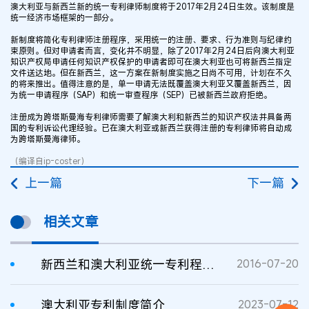
澳大利亚与新西兰新的统一专利律师制度将于2017年2月24日生效。该制度是
统一经济市场框架的一部分。
新制度将简化专利律师注册程序，采用统一的注册、要求、行为准则与纪律约
束原则。但对申请者而言，变化并不明显，除了2017年2月24日后向澳大利亚
知识产权局申请任何知识产权保护的申请者即可在澳大利亚也可将新西兰指定
文件送达地。但在新西兰，这一方案在新制度实施之日尚不可用，计划在不久
的将来推出。值得注意的是，单一申请无法既覆盖澳大利亚又覆盖新西兰，因
为统一申请程序（SAP）和统一审查程序（SEP）已被新西兰政府拒绝。
注册成为跨塔斯曼海专利律师需要了解澳大利和新西兰的知识产权法并具备两
国的专利诉讼代理经验。已在澳大利亚或新西兰获得注册的专利律师将自动成
为跨塔斯曼海律师。
（编译自ip-coster）
上一篇
下一篇
相关文章
新西兰和澳大利亚统一专利程序计划停止
2016-07-20
澳大利亚专利制度简介
2023-07-12