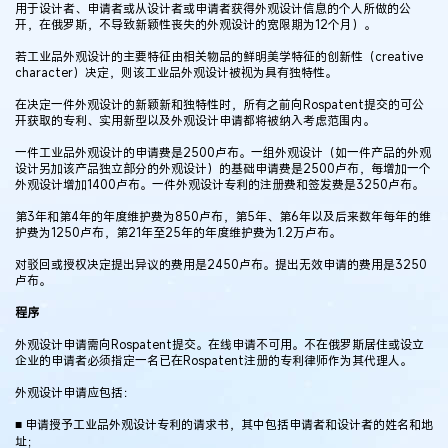
用于设计者、申请者或从设计者或申请者获得外观设计信息的个人所做的公
开，在俄罗斯，不导致新颖性丧失的外观设计的宽限期为12个月）。
若工业品外观设计的主要特征由相关物品的鲜明美学特征的创新性（creative
character）决定，则该工业品外观设计被视为具有独特性。
在决定一件外观设计的新颖新和独特性时，所有之前向Rospatent提交的可公
开获取的专利、实用新型以及外观设计申请都将被纳入考虑范围内。
一件工业品外观设计的申请费是2500卢布。一组外观设计（如一件产品的外观
设计另加该产品独立部分的外观设计）的基础申请费是2500卢布，每增加一个
外观设计增加1400卢布。一件外观设计专利的注册费和签发费是3250卢布。
第3年和第4年的年度维护费为850卢布，第5年、第6年以及后来数年每年的维
护费为1250卢布，第21年至25年的年度维护费为1.2万卢布。
对驳回或授权决定提出异议的费用是2450卢布。提出无效申请的费用是3250
卢布。
程序
外观设计申请需向Rospatent提交。在线申请不可用。不在俄罗斯居住或设立
企业的申请者必须指定一名已在Rospatent注册的专利律师作为其代理人。
外观设计申请应包括：
■ 申请授予工业品外观设计专利的请求书，其中包括申请者和设计者的姓名和地
址；