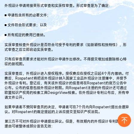
外观设计申请将接受形式审查和实质性审查。形式审查是为了确定：
■ 申请包含所有的必要文件；
■ 文件符合形式要求；以及
■ 所有规定的费用已缴纳。
实质审查检查外观设计是否符合可授予专利的要求（如新颖性和独特性），形
式审查之后立即启动实质审查。
只有应审查员要求才能对外观设计申请作出修改。不得提交增加或删除核心特
征的新视图。
实质审查后，外观设计进入授权程序。授权费应在授权之日起4个月内缴纳。付
费后，Rospatent将把该外观设计纳入国家工业品外观设计注册簿中，并授予
外观设计专利。登记后，有关该外观设计的信息将在Rospatent的官方公告中
公布。公布的信息包括外观设计附图。向Rospatent注册的外观设计还可通过
欧盟知识产权局的检索工具DesignView检索。在外观设计专利公布后，所有申
请文件公开。
如果申请者不赞同审查员的决定，申请者可在7个月内向Rospatent提出合理异
议。对Rospatent的裁定提起的上诉应提交至知识产权法院。
第三方不可对外观设计申请提出异议。但是，有效期内的外观设计专利因以下
理由可被整体或部分宣告无效：