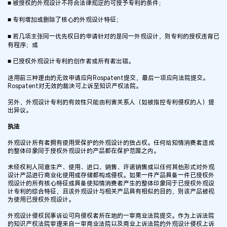
■ 被授权的外观设计不符合法律规定的可授予专利的条件；
■ 专利增加或删除了核心的外观设计特征；
■ 若几项主张同一优先权日的申请针对的是同一外观设计，则专利的授权违背已
有程序；或
■ 已授权外观设计专利的创作者或所有者出错。
适用前三种理由的无效申请应向Rospatent提交，最后一项应向法院提交。
Rospatent对无效的裁决可上诉至知识产权法院。
另外，外观设计专利的有效性只能由利害关系人（如被指控专利侵权的人）提
出异议。
执法
外观设计所有者拥有使用受保护的外观设计的独占权。任何给知情消费者造成
的整体印象同于授权外观设计的产品都在保护范围之内。
未经权利人同意生产、使用、进口、销售、许诺销售或以任何其他形式对外观
设计产品进行商业化使用或存储都构成侵权。如果一件产品具备一件已授权外
观设计的所有核心特征或具备使知情消费者产生的整体印象同于已授权外观设
计专利的综合特征，且该外观设计与相关产品具有相似的目的，则该产品被视
为使用已授权外观设计。
外观设计侵权民事诉讼可向侵权者所在地的一审商业法院提交。作为上诉法院
的知识产权法院审理来自一审商业法院以及商业上诉法院的外观设计侵权上诉