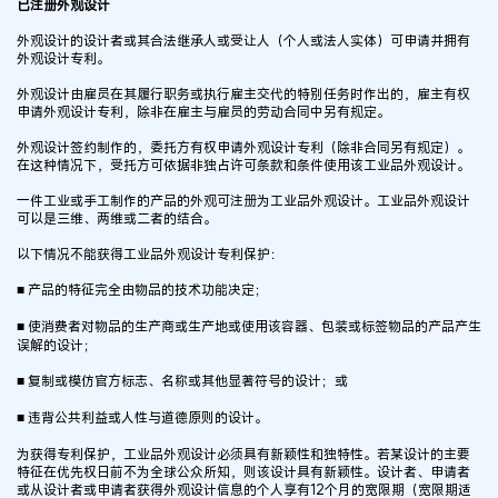
已注册外观设计
外观设计的设计者或其合法继承人或受让人（个人或法人实体）可申请并拥有
外观设计专利。
外观设计由雇员在其履行职务或执行雇主交代的特别任务时作出的，雇主有权
申请外观设计专利，除非在雇主与雇员的劳动合同中另有规定。
外观设计签约制作的，委托方有权申请外观设计专利（除非合同另有规定）。
在这种情况下，受托方可依据非独占许可条款和条件使用该工业品外观设计。
一件工业或手工制作的产品的外观可注册为工业品外观设计。工业品外观设计
可以是三维、两维或二者的结合。
以下情况不能获得工业品外观设计专利保护：
■ 产品的特征完全由物品的技术功能决定；
■ 使消费者对物品的生产商或生产地或使用该容器、包装或标签物品的产品产生
误解的设计；
■ 复制或模仿官方标志、名称或其他显著符号的设计；或
■ 违背公共利益或人性与道德原则的设计。
为获得专利保护，工业品外观设计必须具有新颖性和独特性。若某设计的主要
特征在优先权日前不为全球公众所知，则该设计具有新颖性。设计者、申请者
或从设计者或申请者获得外观设计信息的个人享有12个月的宽限期（宽限期适