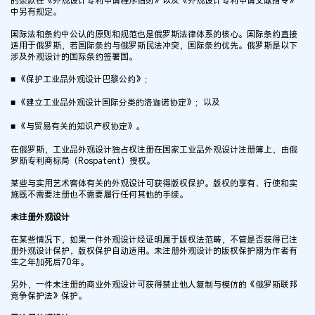
的条款在《外观设计专利申请程序细则》以及《外观设计专利申请文献指令》
中另有规定。
国际法和条约中公认的原则和规范也是俄罗斯法律体系的核心。国际条约直接
适用于俄罗斯，若国际条约与俄罗斯民法冲突，国际条约优先。俄罗斯是以下
涉及外观设计的国际条约签署国。
■ 《保护工业品外观设计巴黎公约》；
■ 《建立工业品外观设计国际分类的洛迦诺协定》；以及
■ 《与贸易有关的知识产权协定》。
在俄罗斯，工业品外观设计独占权注册在国家工业品外观设计注册簿上，由俄
罗斯专利商标局（Rospatent）授权。
某些与实用艺术客体有关的外观设计可获得版权保护。版权的享有、行使和实
施既不需要注册也不需要履行任何其他的手续。
未注册外观设计
在某些情况下，如果一件外观设计经证明属于版权法范畴，不管是否获得已注
册外观设计保护，版权保护自动适用。未注册外观设计的版权保护期为作者有
生之年加死后70年。
另外，一件未注册的商业外观设计可获得禁止他人复制与模仿的《俄罗斯联邦
竞争保护法》保护。