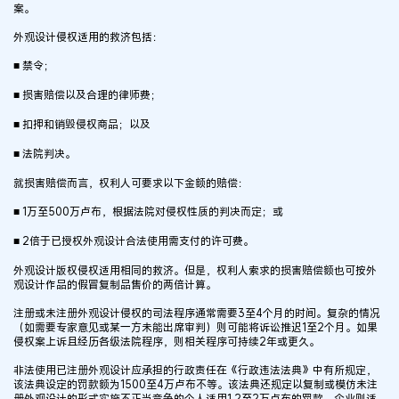
案。
外观设计侵权适用的救济包括：
■ 禁令；
■ 损害赔偿以及合理的律师费；
■ 扣押和销毁侵权商品；以及
■ 法院判决。
就损害赔偿而言，权利人可要求以下金额的赔偿：
■ 1万至500万卢布，根据法院对侵权性质的判决而定；或
■ 2倍于已授权外观设计合法使用需支付的许可费。
外观设计版权侵权适用相同的救济。但是，权利人索求的损害赔偿额也可按外
观设计作品的假冒复制品售价的两倍计算。
注册或未注册外观设计侵权的司法程序通常需要3至4个月的时间。复杂的情况
（如需要专家意见或某一方未能出席审判）则可能将诉讼推迟1至2个月。如果
侵权案上诉且经历各级法院程序，则相关程序可持续2年或更久。
非法使用已注册外观设计应承担的行政责任在《行政违法法典》中有所规定，
该法典设定的罚款额为1500至4万卢布不等。该法典还规定以复制或模仿未注
册外观设计的形式实施不正当竞争的个人适用1.2至2万卢布的罚款，企业则适