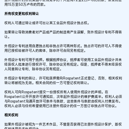
用15万至50万卢布的罚款。
所有权变更和权利转让
权利人可通过转让或许可出让其工业品外观设计独占权。
如果转让导致消费者对产品或产品的制造商产生误解，则外观设计专利不得转
让。
外观设计专利适用自愿独占和非独占许可两种形式。独占许可的许可人不得使
用已授权给被许可人的客体，除非许可合同另有规定。
外观设计专利可用于抵押。根据抵押协议，抵押者可使用工业品外观设计并未
经质权人批准进行授权许可，除非协议另有规定。但是，抵押者不得未经质权
人同意转让专利，除非协议另有规定。
外观设计专利的转让、许可和质押需向Rospatent正式登记，否则，相关权利
转让将被视为无效。相关合同的任一方可登记权利转让。
权利人可向Rospatent提交一份授权所有人使用外观设计的声明。在
Rospatent公开开放许可通知后，次年起外观设计的维护费减半。权利人必须
与Rospatent沟通开放许可条件与条款，这些条件与条款由权利人付费发布。
权利人必须与任何希望使用已注册外观设计的任一方签订非独占许可协议。
相关权利
如果外观设计被视为一件艺术作品，不管是否获得已注册外观设计保护，版权
保护适用于该外观设计。