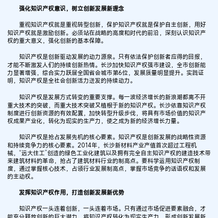
强化知识产权意识，树立创新发展新理念
重视知识产权就是重视转型创新，保护知识产权就是保护自主创新，用好
知识产权就是激励创新。必须站在战略的高度和时代的前沿，深刻认识知识产
权的重大意义，强化创新的基本保障。
知识产权是创新驱动发展的动力源泉。只有依法保护创新者应得的回报，
才能不断激发人们的持续创新热情。长沙加快知识产权强市建设，全市创新能
力显著增强，综合实力跃居全国省会城市第6位，发展质量明显提升。实践证
明，知识产权是全社会创新活力迸发的持续动力。
知识产权是发展方式转变的重要支撑。每一波经济增长的新浪潮都离不开
重大技术的突破，而重大技术突破又植根于新的知识产权。长沙依靠知识产权
制度进行创新资源的有效配置，加快转型升级步伐，将具有市场价值的知识产
权成果产业化，转化为现实的生产力，使之成为新的经济增长力量。
知识产权是抢占发展先机的核心要素。知识产权是创新发展的战略性资源
和持续竞争力的核心要素。2014年，长沙新材料产业产值首次超过工程机
械，“远大住工”创造的绿色工业化建筑以及拥有完全自主知识产权的建造技术带
来建筑材料的革命，抢占了建筑材料行业的制高点。要科学运用知识产权制
度，通过掌握核心技术，占领行业发展制高点，掌握市场竞争的话语权和发展
的主动权。
发挥知识产权作用，打造创新发展新优势
知识产权一头连着创新，一头连着市场。只有通过市场促进要素融合，才
能充分释放创新的巨大潜力，将知识产权转化为现实生产力，形成创新发展新