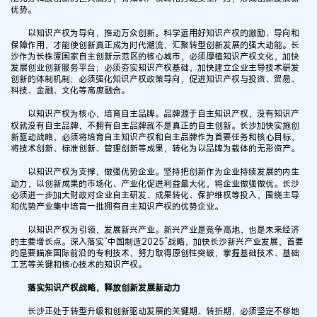
优势。
以知识产权为导向，推动万众创新。科学运用好知识产权的激励、导向和
保障作用，才能使创新真正成为时代潮流，汇聚转型创新发展的强大动能。长
沙作为长株潭国家自主创新示范区的核心城市，必须厚植知识产权文化，加快
发展创业创新服务平台；必须夯实知识产权基础，加快建立企业主导技术研发
创新的体制机制；必须强化知识产权政策导向，促进知识产权与投资、贸易、
科技、金融、文化等高度融合。
以知识产权为核心，培育自主品牌。品牌源于自主知识产权，没有知识产
权就没有自主品牌，不拥有自主品牌就不是真正的自主创新。长沙加快实施创
新驱动战略，必须将培育自主知识产权和自主品牌作为首要任务和核心目标，
将技术创新、标准创新、管理创新等成果，转化为以品牌为载体的无形资产。
以知识产权为支撑，做强优势企业。坚持把创新作为企业持续发展的内生
动力，以创新成果的市场化、产业化促进利益最大化，将企业做强做优。长沙
必须进一步加大财政对企业自主研发、成果转化、保护维权等投入，围绕主导
和优势产业集中培育一批拥有自主知识产权的优势企业。
以知识产权为引领，发展新兴产业。新兴产业是竞争高地，也是未来经济
的主要增长点。深入落实“中国制造2025”战略，加快长沙新兴产业发展，首要
的是要瞄准国际前沿的专利技术，努力取得原创性突破，掌握基础技术、基础
工艺等关键和核心技术的知识产权。
落实知识产权战略，释放创新发展新动力
长沙正处于转型升级和创新驱动发展的关键期、转折期，必须坚定不移地