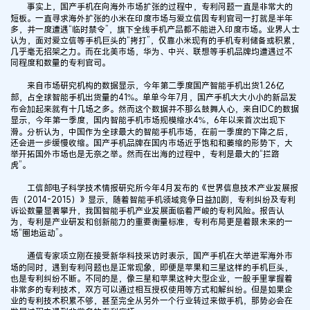
事实上，国产手机在向海外市场扩张的过程中，专利问题一直是非常大的
短板。一直寻求海外扩张的小米在印度市场与爱立信因专利官司一打就是半年
多，并一度遭遇“临时禁令”，旗下全线手机产品都不能进入印度市场。业界人士
认为，面对爱立信等手机巨头的“拷打”，仅靠小米现有的手机专利储备或积累，
几乎毫无招架之力。而在北美市场，华为、中兴、联想等手机品牌均遭遇过不
同程度和数量的专利官司。
来自市场研究机构的数据显示，今年第二季度国产智能手机出货1.26亿
部，占全球智能手机出货量的41%。单单今年7月，国产手机大大小小的新品发
布会加起来就有十几场之多。然而这个数据并不那么鼓舞人心，来自IDC的数据
显示，今年第一季度，国内智能手机市场规模缩水4%，6年以来首次出现下
滑。分析认为，中国作为全球最大的智能手机市场，在前一季度的下降之后，
还会进一步缓慢收缩。国产手机品牌在国内市场近乎饱和和萎缩的形势下，大
举开拓国外市场也是无奈之举。然而在出海的过程中，专利是最大的“拦路
虎”。
工信部电子科学技术情报研究所今年4月发布的《世界信息技术产业发展报
告（2014-2015）》显示，随着智能手机领域竞争日益加剧，专利纠纷及专利
诉讼数量显著攀升，我国智能手机产业发展面临着严峻的专利风险。报告认
为，专利是产业研发和创新能力的重要衡量标准，专利布局更是着眼未来的一
场“圈地运动”。
通信专家项立刚在接受新华科技采访时表示，国产手机在大举进军海外市
场的同时，遇到专利问题也是正常现象，即便是苹果和三星这样的手机巨头，
也是专利纠纷不断。不同的是，像三星和苹果这种大型企业，一般手里掌握着
非常多的专利技术，双方可以通过相互授权使用等方式和解纠纷。但是如果企
业的专利技术积累不够，甚至完全从另外一个行业转过来做手机，那势必会在