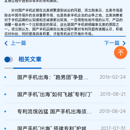
发展过程中遇到非常多的专利麻烦。
针对国产手机近期在北美频繁遇到诉讼的问题，项立刚表示，北美市场是
除去中国市场外的全球重要市场，也是各家手机企业的必争之地，北美消费者
对于手机品牌的认知度和忠诚度都比较高，一旦得到当地市场的认可，产品的
销量一般会有一个比较稳定的保证，这也是国产手机频频瞄准北美的原因之
一。项立刚认为，国产手机品牌在出海过程中要对专利问题有清醒认识，积极
应对纠纷，同时提高自身积累，才能有机会打开海外市场。
上一篇
下一篇
相关文章
国产手机出海：“跑男团”争登高通“大船”？
2016-02-24
国产手机“出海”如何飞越“专利门”
2015-08-21
专利流氓凶猛 国产手机出海须有备而往
2015-08-24
国产手机“出海” 搭建专利“护城河”是关键
2017-07-31