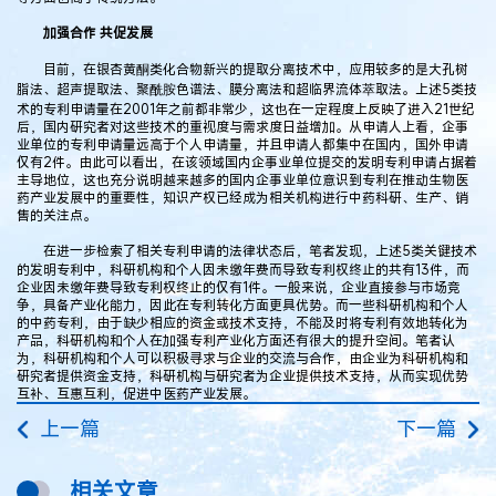
加强合作 共促发展
目前，在银杏黄酮类化合物新兴的提取分离技术中，应用较多的是大孔树
脂法、超声提取法、聚酰胺色谱法、膜分离法和超临界流体萃取法。上述5类技
术的专利申请量在2001年之前都非常少，这也在一定程度上反映了进入21世纪
后，国内研究者对这些技术的重视度与需求度日益增加。从申请人上看，企事
业单位的专利申请量远高于个人申请量，并且申请人都集中在国内，国外申请
仅有2件。由此可以看出，在该领域国内企事业单位提交的发明专利申请占据着
主导地位，这也充分说明越来越多的国内企事业单位意识到专利在推动生物医
药产业发展中的重要性，知识产权已经成为相关机构进行中药科研、生产、销
售的关注点。
在进一步检索了相关专利申请的法律状态后，笔者发现，上述5类关键技术
的发明专利中，科研机构和个人因未缴年费而导致专利权终止的共有13件，而
企业因未缴年费导致专利权终止的仅有1件。一般来说，企业直接参与市场竞
争，具备产业化能力，因此在专利转化方面更具优势。而一些科研机构和个人
的中药专利，由于缺少相应的资金或技术支持，不能及时将专利有效地转化为
产品，科研机构和个人在加强专利产业化方面还有很大的提升空间。笔者认
为，科研机构和个人可以积极寻求与企业的交流与合作，由企业为科研机构和
研究者提供资金支持，科研机构与研究者为企业提供技术支持，从而实现优势
互补、互惠互利，促进中医药产业发展。
上一篇
下一篇
相关文章