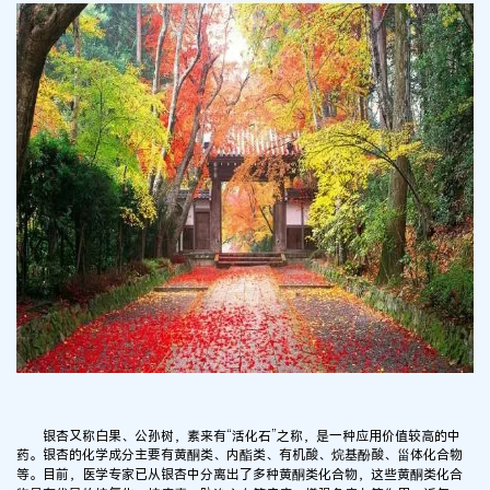
银杏又称白果、公孙树，素来有“活化石”之称，是一种应用价值较高的中
药。银杏的化学成分主要有黄酮类、内酯类、有机酸、烷基酚酸、甾体化合物
等。目前，医学专家已从银杏中分离出了多种黄酮类化合物，这些黄酮类化合