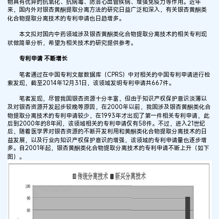
物具有优异的抗氧化、抗病毒、防治心血管疾病、增强免疫力等作用。近年
来，国内外对银杏黄酮提取分离方法的研究日益广泛和深入，有关银杏黄酮类
化合物提取分离技术的专利申请也日趋增多。
本文拟对国内中药领域涉及银杏黄酮类化合物提取分离技术的相关专利现
状做简单分析，希望为相关技术的研究提供参考。
专利申请 不断增长
笔者通过在中国专利文献数据库（CPRS）中对相关的中国专利申请进行检
索发现，截至2014年12月31日，该领域发明专利申请共667件。
笔者发现，尽管我国银杏资源十分丰富，但由于知识产权保护意识淡薄以
及对银杏资源开发起步较晚等原因，在2000年以前，我国涉及银杏黄酮类化合
物提取分离技术的专利申请较少，在1993年才出现了第一件相关专利申请，此
后到2000年的8年间，该领域相关的专利申请仅有58件。不过，进入21世纪
后，随着医学界对银杏资源的不断开发利用和黄酮类化合物提取分离技术的日
益发展，以及行业内知识产权保护意识的增强，该领域的专利申请量也逐步增
多。自2001年起，银杏黄酮类化合物提取分离技术的专利申请不断上升（如下
图）。