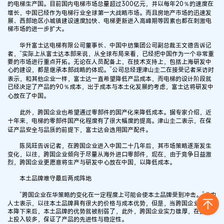
的电梯生产国。目前国内电梯市场总量超过300亿元，并以每年20％的速度在
增长，中国已经作为电梯行业全球第一大战略市场。而且房地产市场的迅速发
展、西部地区小城镇建设速度加快、电梯更新进入高峰期等因素也都在刺激电
梯市场的进一步扩大。
华升富士达电梯有限公司董事长、中国中纺集团公司副总裁王文德告诉记
者，“实际上从富士达本部来说，从全球布局来看，已经把中国作为一个非常重
要的市场进行重点开拓。无论在人员配备上，在技术支持上，包括上海研发中
心的建设，都是继承本部战略的体现。”公司总经理津山圭二在接受记者采访时
表示，和其他企业一样，富士达一直希望降低产品成本，而电梯的设计阶段就
已经决定了产品的90％成本，出于成本与本土化发展的考虑，富士达将研发中
心放在了中国。
此外，跨国企业也希望通过零部件的国产化来降低成本。据专家介绍，近
十年来，电梯的零部件国产化程度有了很大幅度的提高。津山圭二表示，在保
证产品安全与品质的前提下，富士达会选用国产配件。
陈凤旺告诉记者，在跨国企业进入中国二十几年后，其市场策略逐渐发生
变化，以往，跨国企业倾向于尽量从海外进口零部件，现在，由于竞争日益激
烈，跨国企业更愿意将生产与研发中心放在中国，以降低成本。
本土品牌难守最后两成阵地
“跨国企业在华策略的变化在一定程度上可能会使本土品牌受到冲击。”业内
人士表示，以往本土品牌具有很大的价格与成本优势，但是，当跨国企业将成
本降下来后，本土品牌的优势就被削弱了，此外，跨国企业实力雄厚，在技术
上投入较多，保证了产品的先进性与稳定性。