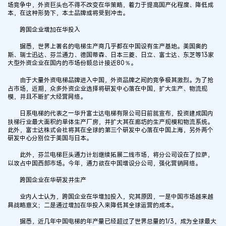
场竞争中，外资巨头也不得不改变在华策略，着力于提高国产化程度、降低成
本，在这种形势下，本土品牌或将受到冲击。
跨国企业增加在华投入
据悉，世界上著名的电梯生产商几乎都在中国设有生产基地。美国奥的
斯、瑞士迅达、芬兰通力、德国蒂森、日本三菱、日立、富士达、东芝等13家
大型外资企业在国内的市场份额总计接近80％。
由于大量外资电梯品牌进入中国，外资品牌之间的竞争极其激烈。为了抢
占市场，近期，众多外资企业选择将研发中心落在中国，扩大生产、物流规
模，并且不断扩大经营网络。
日系电梯的代表之一华升富士达电梯有限公司日前就宣布，投资建成国内
扶梯行业最大面积的单体生产厂房，并扩大其在廊坊的生产规模和物流系统。
此外，富士达株式会社将其在全球的第三个研发中心落在中国上海，另外两个
研发中心分别位于美国与日本。
此外，芬兰电梯巨头通力计划继续拓展二线市场，将分公司设在了拉萨，
以攻占中国西部市场。今年，通力欲在中国增设分公司，强化营销网络。
跨国企业在华研发并生产
业内人士认为，跨国企业在华增加投入，究其原因，一是中国市场越来越
具战略意义；二是通过增加在华投入来降低其全球运营的成本。
据悉，近几年中国电梯的年产量已经超过了世界总量的1/3，成为全球最大