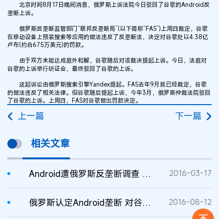
北京时间8月17日晚间消息，俄罗斯上诉法院今日驳回了谷歌的Android反
垄断上诉。
俄罗斯反垄断监管部门“联邦反垄断局”(以下简称“FAS”)上周四裁定，谷歌
在移动设备上预装搜索等应用的做法违反了反垄断法，决定对谷歌处以4.38亿
卢布(约合675万美元)的罚款。
由于双方未能达成庭外和解，谷歌随后对该裁决提起上诉。今日，法庭对
谷歌的上诉举行听证会，最终驳回了谷歌的上诉。
这起诉讼由俄罗斯搜索引擎Yandex提起。FAS去年9月就已经裁定，谷歌
的做法违反了相关法律。但谷歌随后提起上诉，今年3月，俄罗斯仲裁法院驳回
了谷歌的上诉。上周四，FAS对谷歌做出罚款决定。
上一篇
下一篇
相关文章
Android遭俄罗斯反垄断调查 或被罚款
2016-03-17
俄罗斯认定Android垄断 对谷歌罚款675万美元
2016-08-12