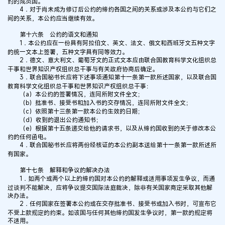
约的成员国。
4．对于尚未成为修订后公约的缔约各国之间的关系或涉及本公约与它们之
间的关系，本公约应当继续有效。
第十六条 公约的语文和通知
1．本公约应在一份具有阿拉伯文、英文、法文、俄文和西班牙文五种文字
的统一文本上签署，五种文字具有同等效力。
2．德文、意大利文、葡萄牙文的正式文本应由联合国教育科学文化组织总
干事和世界知识产权组织总干事与有关政府协商后确定。
3．联合国秘书长应将下述事项通知第十一条第一款所述国家，以及联合国
教育科学文化组织总干事和世界知识产权组织总干事：
（a）本公约的签署情况，连同所附文件全文；
（b）批准书、接受书和加入书的交存情况，连同所附文件全文；
（c）依照第十三条第一款本公约生效的日期；
（d）收到的退出公约通知书；
（e）根据第十五条递交给他的请求书，以及从缔约国收到的关于修改本公
约的任何函电。
4．联合国秘书长应将两份经核证的本公约副本送给第十一条第一款所述所
有国家。
第十七条 解释和争议的解决办法
1．如两个或两个以上的缔约国对本公约的解释或适用事项发生争议，而通
过谈判不能解决，应将争议提交国际法庭裁决，除非有关国家商定采取其他解
决办法。
2．任何国家在签署本公约或在交存批准书、接受书或加入书时，可宣布它
不受上款规定的约束。如该国与任何其他缔约国发生争议时，第一款的规定将
不适用。