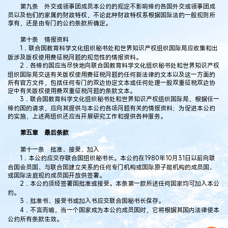
第九条 外交或领事团成员本公约的规定不影响缔约各国外交或领事团成
员以及他们的家属的财政特权，不论此种财政特权系根据国际法的一般规则所
享有，还是由专门的公约条款所确定。
第十条 情报资料
1．联合国教育科学文化组织秘书处和世界知识产权组织国际局应收集和出
版涉及版权使用费征税问题的规范性的情报资料。
2．各缔约国应当尽快地向联合国教育科学文化组织秘书处和世界知识产权
组织国际局交送有关版权使用费征税问题的任何新法律的文本以及这一方面的
所有官方文件，包括任何专门的双边协定文本或任何处理一般双重征税双边协
定中有关版权使用费双重征税问题的条款文本。
3．联合国教育科学文化组织秘书处和世界知识产权组织国际局，根据任一
缔约国的请求，应向其提供与本公约各项问题有关的情报资料；为促进本公约
的实施，上述两组织还应当开展研究工作和提供各种服务。
第五章 最后条款
第十一条 批准、接受、加入
1．本公约应交存联合国组织秘书长。本公约在1980年10月31日以前向联
合国会员国、与联合国建立关系的任何专门机构或国际原子能机构的成员国、
或国际法庭规约成员国开放供签署。
2．本公约须经签署国批准或接受。本条第一款所述任何国家均可加入本公
约。
3．批准书、接受书或加入书应交联合国秘书长保存。
4．不言而喻，当一个国家成为本公约成员国时，它将根据其国内法律使本
公约所有条款生效。