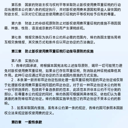
第五条 国家的财政主权与权利平等采取防止版权使用费双重征税的行动
应当遵照本公约第八条的规定执行，并对版权使用费来源国和受益人居住国的
财政主权，以及对它们就这些使用费进行征税的平等权利给予应有的尊重。
第六条 财政上的非歧视原则防止对版权使用费双重征税的措施不得因国
籍、种族、性别、语言或宗教的不同而产生课税歧视。
第七条 情报交换在为执行本公约所必需的范围内，缔约各国主管当局将
互相交换情报，其交换方式和条件应以双边协定的方法确定。
第三章 防止版权使用费双重征税行动指导原则的实施
第八条 实施办法
1．各缔约国承诺，将根据本国宪法和上述指导原则，竭尽一切可能努力避
免对版权使用费双重征税，如果业已存在双重征税，则消除此种征税或降低其
作用。此种行动应通过双边协定的方法或国内措施的方式实施。
2．本条第一款所称双边协定包括处理一般双重征税问题的双边协定或仅限
于处理版权使用费双重征税问题的双边协定。对于后一种双边协定本公约附有
一份可供选择的、包括若干备选条款的范本，此项范本并非本公约不可分割的
部分。在尊重本公约规定的同时，缔约各国可根据其具体情况，依他们认为最
满意的准则缔结双边协定。缔约各国实施早先签订的双边协定不受本公约的影
响。
3．如系采取国内措施，虽有本公约第一条的规定，各缔约国可参照本国版
权立法来规定版权使用费的定义。
第四章 一般性条款