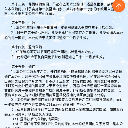
第十二条 保留缔约各国，不论在签署本公约时，还是在批准、接受或加
入本公约时，对于实施第一条至第四条、第九条和第十七条的条款可以提出保
留。但不得对本公约作其他保留。
第十三条 生效
1．本公约应当于第十份批准书、接受书或加入书交存三个月后生效。
2．对于在第十份批准书、接受书或加入书交存之后批准、接受或加入本公
约的每一国家，本公约应于该国证书递交三个月后生效。
第十四条 退出公约
1．任何缔约国可以书面通知联合国秘书长退出本公约。
2．此种退出应于联合国秘书长收到通知之日十二个月后生效。
第十五条 修订
1．本公约生效五年之后，任何缔约国可以通知联合国秘书长要求召开会议
修订本公约。联合国秘书长应将此要求通知所有缔约国。如在联合国秘书长发
出通知之日起六个月之内，有不少于三分之一的缔约国通知他同意此种要求，
但以发出此种通知的国家不少于五个为条件，则秘书长应通知联合国教育科学
文化组织总干事和世界知识产权组织总干事，他们应召集审查条约的会议，以
便将旨在改进防止对版权使用费双重征税行动的修正案加进本公约。
2．本公约的任何修订需经参加审查会议的三分之二的国家投赞成票，而此
一多数应包括在召开审查会议时本公约成员国的三分之二。
3．在全部或部分修订本公约的新公约生效以后参加公约的国家，如果没有
表示不同意向，则应当认为该国：
（a）是修订后的公约的成员国；
（b）在同任何不受修订后的公约约束的本公约成员国的关系方面，是本公