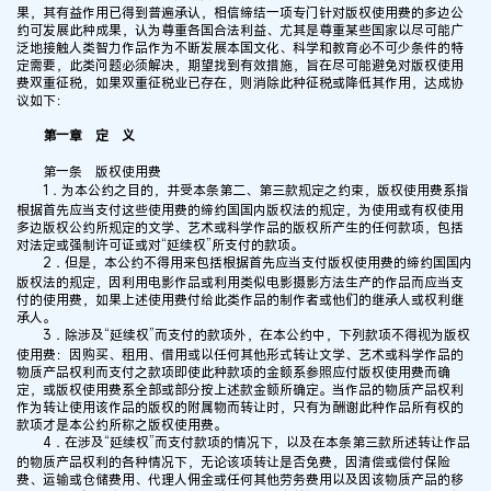
果，其有益作用已得到普遍承认，相信缔结一项专门针对版权使用费的多边公
约可发展此种成果，认为尊重各国合法利益、尤其是尊重某些国家以尽可能广
泛地接触人类智力作品作为不断发展本国文化、科学和教育必不可少条件的特
定需要，此类问题必须解决，期望找到有效措施，旨在尽可能避免对版权使用
费双重征税，如果双重征税业已存在，则消除此种征税或降低其作用，达成协
议如下：
第一章 定 义
第一条 版权使用费
1．为本公约之目的，并受本条第二、第三款规定之约束，版权使用费系指
根据首先应当支付这些使用费的缔约国国内版权法的规定，为使用或有权使用
多边版权公约所规定的文学、艺术或科学作品的版权所产生的任何款项，包括
对法定或强制许可证或对“延续权”所支付的款项。
2．但是，本公约不得用来包括根据首先应当支付版权使用费的缔约国国内
版权法的规定，因利用电影作品或利用类似电影摄影方法生产的作品而应当支
付的使用费，如果上述使用费付给此类作品的制作者或他们的继承人或权利继
承人。
3．除涉及“延续权”而支付的款项外，在本公约中，下列款项不得视为版权
使用费：因购买、租用、借用或以任何其他形式转让文学、艺术或科学作品的
物质产品权利而支付之款项即使此种款项的金额系参照应付版权使用费而确
定，或版权使用费系全部或部分按上述款金额所确定。当作品的物质产品权利
作为转让使用该作品的版权的附属物而转让时，只有为酬谢此种作品所有权的
款项才是本公约所称之版权使用费。
4．在涉及“延续权”而支付款项的情况下，以及在本条第三款所述转让作品
的物质产品权利的各种情况下，无论该项转让是否免费，因清偿或偿付保险
费、运输或仓储费用、代理人佣金或任何其他劳务费用以及因该物质产品的移