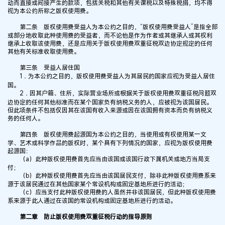
动而直接或间接产生的款项，包括关税和其他有关课税以及特殊税捐，均不得
视为本公约所称之版权使用费。
第二条 版权使用费受益人为本公约之目的，“版权使用费受益人”是指全部
或部分地收取此种使用费的受益者，而不论他是作为作者或其继承人或其权利
继承上收取该使用费，还是应用关于版权使用费双重征税双边协定规定的任何
其他有关标准收取使用费。
第三条 受益人居住国
1．为本公约之目的，版权使用费受益人为其居民的国家应视为受益人居住
国。
2．因其户籍、住所，实际营业场所或根据关于版权使用费双重征税问题双
边协定的任何其他标准而在某个国家负有纳税义务的人，应被视为该国居民。
但此项条件不包括仅因其在该国有收入来源或因在该国拥有资本而负有纳税义
务的任何人。
第四条 版权使用费起源国为本公约之目的，当使用或有权使用某一文
学、艺术或科学作品的版权时，某个具有下列情况的国家，应视为版权使用费
起源国：
（a）此种版权使用费首先应当由该国或该国行政下属机关或地方当局支
付；
（b）此种版权使用费首先应当由该国居民支付，除非此种版权使用费系来
源于该居民通过在其他国家某个常设机构或固定基地所进行的活动；
（c）应当支付此种版权使用费的人虽然并非该国居民，但此种版权使用费
系来源于此人通过在该国的常设机构或固定基地所进行的活动。
第二章 防止版权使用费双重征税行动的指导原则