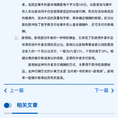
准。如规定著作的基本稿酬是每千字
至
元，出版者如与著作
30
100
权人在出版合同中约定按国家规定的标准付酬，则应在该标准规定
的幅度内，结合作品的质量和字数，具体确定稿酬的数额。初次出
版的图书除了按字数支付给著作权人基本稿酬外，还可支付印数稿
酬。
版税制。版税是对作者的一种特别酬金，它体现了在使用作者作品
二、
所得利润中作者应得的百分比。版税以出版物零售或者以戏院票房
总收入的一个百分比支付，一般为
至
，个别的高于
。根
6%
15%
20%
据出售的复印数或演出的场数，定期向作者支付版税。
版税制这种向作者支付稿酬的方式，主要用于图书和音像制
品。此种付酬方式的计算方法是“总印数×书的单价×版税率”。版税
率一般随印数增加而有所提高。
上一篇
下一篇
相关文章