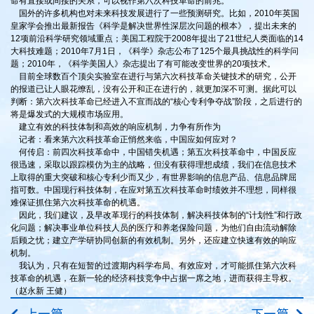
命有直接或间接的关系，可以视作第六次科技革命的前兆。
国外的许多机构也对未来科技发展进行了一些预测研究。比如，2010年英国
皇家学会推出最新报告《科学是解决世界性深层次问题的根本》，提出未来的
12项前沿科学研究领域重点；美国工程院于2008年提出了21世纪人类面临的14
大科技难题；2010年7月1日，《科学》杂志公布了125个最具挑战性的科学问
题；2010年，《科学美国人》杂志提出了有可能改变世界的20项技术。
目前全球数百个顶尖实验室在进行与第六次科技革命关键技术的研究，公开
的报道已让人眼花缭乱，没有公开和正在进行的，就更加深不可测。据此可以
判断：第六次科技革命已经进入不宣而战的“核心专利争夺战”阶段，之后进行的
将是爆发式的大规模市场应用。
建立有效的科技体制和高效的响应机制，力争有所作为
记者：看来第六次科技革命正悄然来临，中国应如何应对？
何传启：前四次科技革命中，中国错失机遇；第五次科技革命中，中国反应
很迅速，采取以跟踪模仿为主的战略，但没有获得理想成绩，我们在信息技术
上取得的重大突破和核心专利少而又少，有世界影响的信息产品、信息品牌屈
指可数。中国现行科技体制，在应对第五次科技革命时绩效并不理想，同样很
难保证抓住第六次科技革命的机遇。
因此，我们建议，及早改革现行的科技体制，解决科技体制的“计划性”和行政
化问题；解决事业单位科技人员的医疗和养老保险问题，为他们自由流动解除
后顾之忧；建立产学研协同创新的有效机制。另外，还应建立快速有效的响应
机制。
我认为，只有在短暂的过渡期内科学布局、有效应对，才可能抓住第六次科
技革命的机遇，在新一轮的经济科技竞争中占据一席之地，进而获得主导权。
（赵永新 王健）