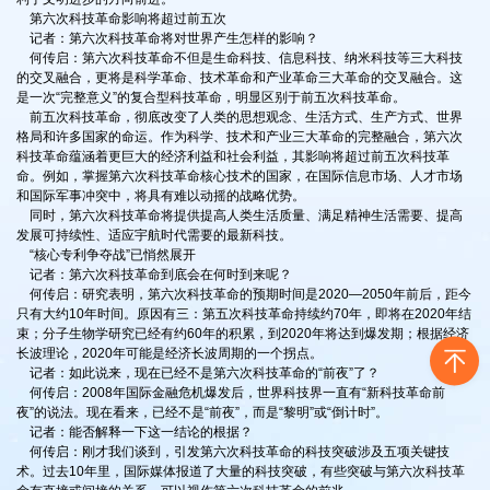
第六次科技革命影响将超过前五次
记者：第六次科技革命将对世界产生怎样的影响？
何传启：第六次科技革命不但是生命科技、信息科技、纳米科技等三大科技
的交叉融合，更将是科学革命、技术革命和产业革命三大革命的交叉融合。这
是一次“完整意义”的复合型科技革命，明显区别于前五次科技革命。
前五次科技革命，彻底改变了人类的思想观念、生活方式、生产方式、世界
格局和许多国家的命运。作为科学、技术和产业三大革命的完整融合，第六次
科技革命蕴涵着更巨大的经济利益和社会利益，其影响将超过前五次科技革
命。例如，掌握第六次科技革命核心技术的国家，在国际信息市场、人才市场
和国际军事冲突中，将具有难以动摇的战略优势。
同时，第六次科技革命将提供提高人类生活质量、满足精神生活需要、提高
发展可持续性、适应宇航时代需要的最新科技。
“核心专利争夺战”已悄然展开
记者：第六次科技革命到底会在何时到来呢？
何传启：研究表明，第六次科技革命的预期时间是2020—2050年前后，距今
只有大约10年时间。原因有三：第五次科技革命持续约70年，即将在2020年结
束；分子生物学研究已经有约60年的积累，到2020年将达到爆发期；根据经济
长波理论，2020年可能是经济长波周期的一个拐点。
记者：如此说来，现在已经不是第六次科技革命的“前夜”了？
何传启：2008年国际金融危机爆发后，世界科技界一直有“新科技革命前
夜”的说法。现在看来，已经不是“前夜”，而是“黎明”或“倒计时”。
记者：能否解释一下这一结论的根据？
何传启：刚才我们谈到，引发第六次科技革命的科技突破涉及五项关键技
术。过去10年里，国际媒体报道了大量的科技突破，有些突破与第六次科技革