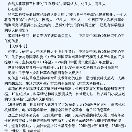
自然人将获得三种新的“生存形式”，即网络人、仿生人、再生人
核心提示
第六次科技革命目前已经进入倒计时，“核心专利争夺战”已悄然展开；一个人
将有四条“命”：自然人、网络人、仿生人、再生人……中科院“第六次科技革命
预测研究”课题得出的这些结论，是科幻小说式的“纯属想象”，还是有科学根据
的明天的现实？
带着种种疑问，记者专访了该课题负责人——中科院中国现代化研究中心主
任何传启。
【人物小传】
何传启，研究员，中国科技大学博士生导师，中科院中国现代化研究中心主
任。先后参与原国家科委《关于加强国家重点基础研究和高技术产业化的汇报
提纲》等，主持完成2001年至2012年的《中国现代化报告》年度报告。
世界科技发展具有一定规律性，21世纪发生第六次科技革命是可预期的
记者：关于第六次科技革命的预测有什么根据？
何传启：科技革命是科学革命和技术革命的统称，是指引发科技范式、人类
的思想观念、生活方式和生产方式的革命性变化的重大科技变迁。
单项的科学发现或技术突破很难准确预测，但科技发展的整体趋势却有迹可
循。19世纪以来，科学猜想和科技预测成为一种常用方法，许多科幻小说描述
的“未来科技”已成为今天的现实。
16世纪以来，世界科技大致发生了五次革命：近代物理学的诞生、蒸汽机和
机械革命、电力和运输革命、相对论和量子论革命、电子和信息革命。
这五次科技革命具有一定的规律性，例如，先有渐进的科技积累，后有革命
性的科技突破；科技进步既有内在动力，如科学家的好奇心和科技进步的惯
性，也有外部动力，如社会需求和市场竞争等；20世纪快于19世纪，18世纪快
于17世纪，呈加速度前进。