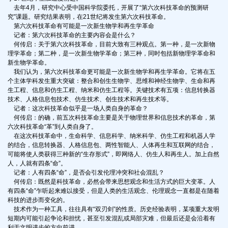
去年4月，研究中心受中国科学院委托，开展了“第六次科技革命的预测研
究”课题。研究结果表明，在21世纪将发生第六次科技革命。
第六次科技革命有可能是一次新生物学和再生学革命
记者：第六次科技革命的主要内容会是什么？
何传启：关于第六次科技革命，目前大致有三种观点。第一种，是一次新物
理学革命；第二种，是一次新生物学革命；第三种，同时包括新物理学革命和
新生物学革命。
我们认为，第六次科技革命更可能是一次新生物学和再生学革命。它将在五
个主体学科发生重大突破：整合和创生生物学、思维和神经生物学、生命和再
生工程、信息和仿生工程、纳米和仿生工程等。关键技术有五项：信息转换器
技术、人格信息包技术、仿生技术、创生技术和再生技术等。
记者：这次科技革命似乎是一场人类自身的革命？
何传启：的确，前五次科技革命主要是关于物理世界和信息技术的革命，第
六次科技革命“革”到人类自身了。
在这次科技革命中，生命科学、信息科学、纳米科学、仿生工程和机器人学
的结合，信息转换器、人格信息包、两性智能人、人体再生和互联网的结合，
可能将使人类获得三种新的“生存形式”，即网络人、仿生人和再生人。加上自然
人，人就有四条“命”。
记者：人有四条“命”，是否会引发伦理冲突和社会混乱？
何传启：既然是科技革命，必然会带来思想观念和生活方式的巨大变革。人
有四条“命”乍听起来难以接受，但是人类的生活观念、伦理观念一直都是在随着
科技的进步而变化的。
技术作为一种工具，往往具有“双刃剑”的性质。历史经验表明，某项重大发明
短期内可能引起争论和担忧，甚至引发混乱或局部灾难，但最后还是会沿着有
利于文明进步的方向前进。