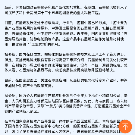
当前，世界各国对石墨烯研究和产业化愈加重视。在我国，石墨烯也被列入了
国民经济和社会发展第十三个五年规划纲要的重大科技工程。
目前，石墨烯发展还处于初级阶段，行业的上游和中游已经形成，上游主要为
生产石墨烯所用的各种原料，中游则主要是各类石墨烯产品，包括石墨烯薄
膜、石墨烯粉体等，但下游产业链尚未形成。近年来，国内企业相继推出了石
墨烯导热床垫、防静电轮胎等产品。这些产品中石墨烯只能作为辅助材料使
用，由此获得了“工业味精”的称号。
据介绍，国内在低成本、规模化制备石墨烯粉体技术和工艺上有了较大进步。
但是，东旭光电科技股份有限公司高管王忠辉介绍，石墨烯制备同质化比较严
重，在制备的市场上很难有办法评估谁优谁劣，没有一个统一遵循的标准。总
体来看，石墨烯制备品质不高、缺乏实质性应用突破等问题亟待解决。
目前，在国家层面上，关注石墨烯应用已从最初的概念化转变为产业化，并逐
步加码针对该产业的政策支持。
据介绍，国内介入石墨烯生产和应用开发的企业多为中小企业和初创公司，资
金、人员和研发实力等都无法与国际巨头相匹敌。对此，有专家提出，应以终
端产品需求为牵引，采取“一条龙”模式构建完善产业链，打造涵盖石墨烯全产业
链的产业创新示范区。
在青岛国家高新技术产业开发区，这样的示范园区雏形已现。青岛高新区建设
了国内首个国际石墨烯创新中心和北方唯一的国家级石墨烯产业创新示范基
地，吸引了多名石墨烯产业领军人才落户，引进石墨烯及先进碳材料项目50