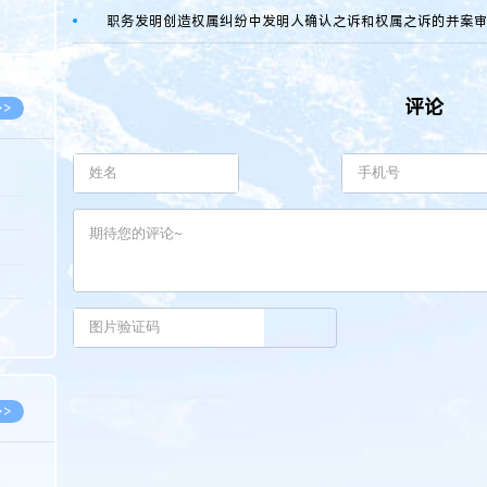
8.05
职务发明创造权属纠纷中发明人确认之诉和权属之诉的并案
8.05
评论
>>
8.06
8.05
8.05
8.04
8.04
>>