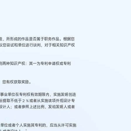
造，所形成的作品是否属于职务作品。根据您
议您尝试和单位进行谈判，对于相关知识产权
到两种知识产权：其一为专利申请权或专利
，您有权获取奖励。
事业单位在专利权有效期限内，实施发明创造
例：刘某与西安某生物科
后提取不低于２％或者从实施该项外观设计专
作开发合同纠纷案
设计人；或者参照上述比例，发给发明人或者
单位或者个人实施其专利的，应当从许可实施