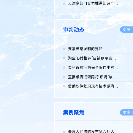
2026.0
天津多部门合力推进知识产权保护工作
2026.0
审判动态
更多 
要素省略发明的判断
2026.0
淘宝“B站推荐”店铺刷量案维持原判，两被告连带赔偿150万元
2026.0
专利诉前行为保全案件中对仿制药申请人曾作出三类声明的考量及违...
2026.0
直播带货诋毁同行 所谓“临场发挥”不免责
2026.0
借助软件复现现有技术以确认相关参数特征是否被公开
2026.0
案例聚焦
更多 
最高人民法院发布第六批人民法院种业知识产权司法保护典型案例 含...