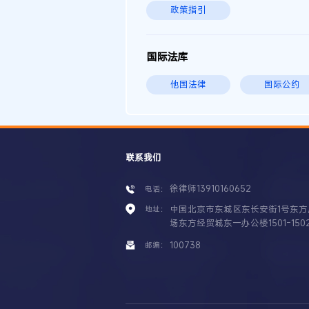
政策指引
国际法库
他国法律
国际公约
联系我们
徐律师13910160652
电话：
中国北京市东城区东长安街1号东方
地址：
场东方经贸城东一办公楼1501-150
100738
邮编：