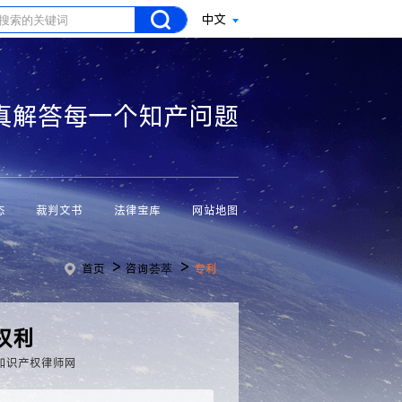
中文
真解答每一个知产问题
态
裁判文书
法律宝库
网站地图
>
>
首页
咨询荟萃
专利
权利
知识产权律师网