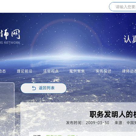
认
动态
理论前沿
法官视点
案例聚焦
实务探讨
律师动
返回列表
职务发明人的
发布时间：2009-03-30
来源：中国