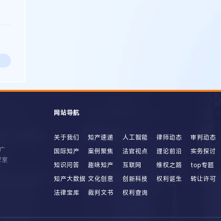
网站导航
关于我们
知产速递
人工智能
律师动态
审判动态
广
国际知产
案例聚焦
法官视点
理论前沿
实务探讨
2室
知识问答
趣味知产
互联网
维权之路
top专题
知产大数据
文化创意
创新科技
权利诞生
转让许可
法律宝库
裁判文书
权利查询