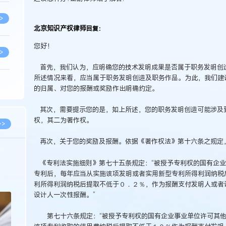
>
北京知识产权律师
回复：
您好！
>
首先，我们认为，应明确您的技术发明成果是否属于职务发明创
所述情况来看，应当属于职务发明创造及职务作品。为此，我们建
>
的归属、对您的报酬或奖励作出明确约定。
其次，需要提示您的是，如上所述，您的职务发明创造可能涉及
>
权，其二为著作权。
>>
再次，关于您的奖励及报酬。依据《著作权法》第十六条之规定
>
2026.03.09
2026.02.10
《专利法实施细则》第七十五条规定：“被授予专利权的国有企业
著名知识产权律师徐新明接受《中国经营
徐新明律师经典案
专利后，每年应当从实施该项发明或者实用新型专利所得利润纳税
报》采访：技术革新下知识产权保护面临新
技有限公司技术合
利所得利润纳税后提取不低于０．２％，作为报酬支付发明人或者
挑战与应对策略
>
设计人一次性报酬。”
第七十六条规定：“被授予专利权的国有企业事业单位许可其他
>