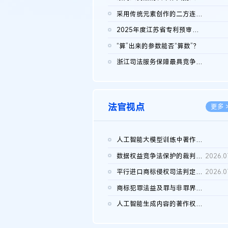
2026.0
采用传统元素创作的二方连续装饰图案作品的独创性及侵权对比认定
2026.0
2025年度江苏省专利预审典型案例
2026.0
“算”出来的参数能否“算数”？
2026.0
浙江司法服务保障最具竞争力营商环境建设典型案例（第二批）含侵...
2026.0
法官视点
更多 
人工智能大模型训练中著作权的合理使用
2026.0
数据权益竞争法保护的裁判路径构建
2026.0
平行进口商标侵权司法判定规则的困境与纾解
2026.0
商标犯罪法益及罪与非罪界限研究
2026.0
人工智能生成内容的著作权司法认定：演进逻辑、现实困境与规则建...
2026.0