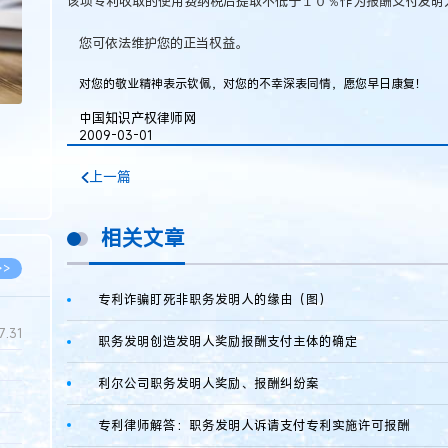
该项专利收取的使用费纳税后提取不低于１０％作为报酬支付发明
您可依法维护您的正当权益。
对您的敬业精神表示钦佩，对您的不幸深表同情，愿您早日康复！
中国知识产权律师网
2009-03-01
上一篇
相关文章
>>
专利诈骗盯死非职务发明人的缘由（图）
7.31
职务发明创造发明人奖励报酬支付主体的确定
利尔公司职务发明人奖励、报酬纠纷案
5.14
专利律师解答：职务发明人诉请支付专利实施许可报酬
5.08