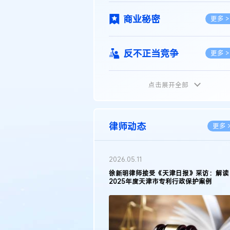
商业秘密
更多 >
反不正当竞争
更多 >
点击展开全部
植物新品种
更多 >
地理标志
更多 >
律师动态
更多 
集成电路布图设计
更多 >
2026.05.11
徐新明律师接受《天津日报》采访：解读
2025年度天津市专利行政保护案例
技术合同
更多 >
传统文化
更多 >