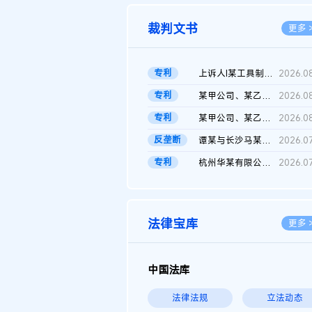
裁判文书
更多 
专利
上诉人I某工具制品有限公司与被上诉人程某及一审被告中华人民共和...
2026.0
专利
某甲公司、某乙公司、某丙公司申请诉前行为保全复议裁定书
2026.0
专利
某甲公司、某乙公司、官某与某丙公司专利申请权权属纠纷 二审判决...
2026.0
反垄断
谭某与长沙马某堆农产品股份有限公司滥用市场支配地位纠纷二审裁...
2026.0
专利
杭州华某有限公司与菲某有限公司侵害发明专利权纠纷
2026.0
法律宝库
更多 
中国法库
法律法规
立法动态