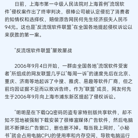
日前，上海市第一中级人民法院对上海首例“流氓软
件”侵权案作出了终审判决，很棒公司被认定侵犯了消费者
的知情权和选择权，赔偿原告网民何先生经济损失人民币
94元。这也是“反流氓软件联盟”在全国各地提起侵权诉讼以
来获胜的第一案。
“反流氓软件联盟”屡败屡战
2006年9月4日开始，一群由全国各地“流氓软件受害
者”所组成的网友联盟几乎以“每周一诉”的速度先后在北京、
重庆、济南等地起诉了中搜、雅虎、易趣等软件厂商，但之
前均因证据不足而以败诉告终。作为“联盟”成员，网友何先
生于2006年9月向上海市浦东新区提起了侵权诉讼。
“明明是在下载QQ密码防盗专家特别版共享软件，却不
知不觉地被强制下载安装了很棒富媒体广告软件，然后电脑
就不断弹出广告窗口，删也删不掉。每当我上网时，“小秘
书”就会占用电脑CPU的使用率和内存空间，导致电脑运行