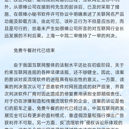
外。从很棒公司在接到何先生的起诉后，已及时采取了措
施，在很棒小秘书软件许可协议中明确表述了关联网名产品
功能及卸载方法，由此可见，该补正行为不但是应当的，而
且是可行的，丝毫未产生如很棒公司所言的对互联网行业长
远发展的不利后果。上海一中院二审维持了一审的判决。
免费午餐时代已结束
由于我国互联网整体的法制水平还处在初级阶段，关于
约束互联网违规的各种法律法规，还不够健全。因此，该案
的胜诉对反流氓软件的进程具有标志性的意义。一方面，该
案的判决首次认可了恶意软件对网民造成的财产损害，并首
次判决软件厂商对因此造成的修复费用承担全部赔偿责任。
对于仍在涉嫌制造和传播流氓软件的企业，该案的诉讼是他
们的前车之鉴。免费午餐的时代已经过去。中国互联网的发
展完全可以有更多的盈利模式，靠虚假流量和强行弹出广告
获利并不可取。另一方面，反“流氓软件”侵权诉讼所体现的