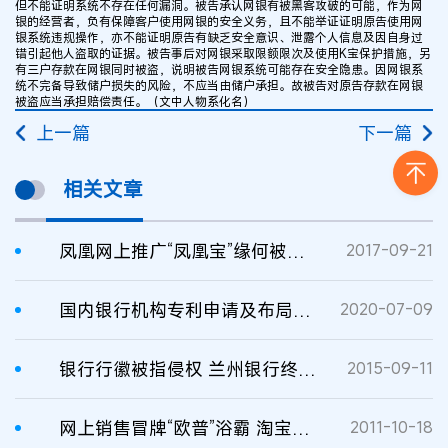
但不能证明系统不存在任何漏洞。被告承认网银有被黑客攻破的可能，作为网
银的经营者，负有保障客户使用网银的安全义务，且不能举证证明原告使用网
银系统违规操作，亦不能证明原告有缺乏安全意识、泄露个人信息及因自身过
错引起他人盗取的证据。被告事后对网银采取限额限次及使用K宝保护措施，另
有三户存款在网银同时被盗，说明被告网银系统可能存在安全隐患。因网银系
统不完备导致储户损失的风险，不应当由储户承担。故被告对原告存款在网银
被盗应当承担赔偿责任。（文中人物系化名）
上一篇
下一篇
相关文章
凤凰网上推广“凤凰宝”缘何被判侵权？
2017-09-21
国内银行机构专利申请及布局分析
2020-07-09
银行行徽被指侵权 兰州银行终审胜诉
2015-09-11
网上销售冒牌“欧普”浴霸 淘宝店主被判刑
2011-10-18