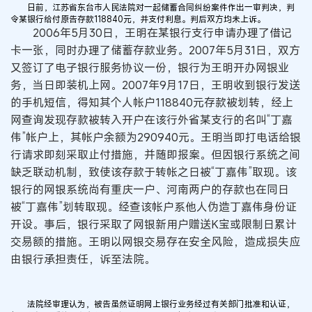
日前，江苏省东台市人民法院对一起储蓄合同纠纷案件作出一审判决，判
令某银行给付原告存款118840元，并支付利息。判后双方均未上诉。
2006年5月30日，王明在某银行支行申请办理了借记
卡一张，同时办理了储蓄存款业务。2007年5月31日，双方
又签订了电子银行服务协议一份，银行为王明开办网银业
务，当日即装机上网。2007年9月17日，王明收到银行发送
的手机短信，得知其个人帐户118840元存款被划转，经上
网查询发现存款被转入开户在该行外省某支行的名叫“丁嘉
伟”帐户上，其帐户余额为290940元。王明当即打电话给银
行请求即刻采取止付措施，并随即报案。但因银行系统之间
缺乏联动机制，致使该存款于转帐之日被“丁嘉伟”取现。该
银行的网银系统尚有重庆一户、河南两户的存款也在同日
被“丁嘉伟”划转取现。经查该帐户系他人伪造丁嘉伟身份证
开设。事后，银行采取了网银新用户赠送K宝或限制日累计
交易额的措施。王明以网银交易存在安全风险，造成损失应
由银行承担责任，诉至法院。
法院经审理认为，被告虽然证明网上银行业务经过有关部门批准和认证，