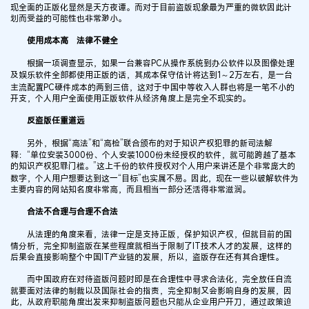
现全面的正版化显然是天方夜谭。而对于目前盗版现象最为严重的微软因此计
划而受益的可能性也非常渺小。
使用成本高 法律不健全
根据一项调查显示，如果一台兼容PC从操作系统到办公软件以及图像处理
及娱乐软件全部都使用正版的话，其成本保守估计将达到1～2万左右，是一台
主流配置PC硬件成本的两到三倍，这对于中国中等收入人群也将是一笔不小的
开支，个人用户全面使用正版软件从经济角度上是完全不现实的。
反盗版任重道远
另外，根据“高法”和“高检”联合颁布的对于知识产权犯罪的新司法解
释：“单位安装3000份、个人安装1000份未经授权的软件，就可能跨越了基本
的知识产权犯罪门槛。”这上千份的软件授权对个人用户来讲还是个非常庞大的
数字，个人用户想要达到这一“目标”也实属不易。因此，现在一些以破解软件为
主要内容的网站知名度非常高，而且相当一部分还活得非常滋润。
合法不合理与合理不合法
从法理的角度来看，法律一定是支持正版，保护知识产权，但就目前的国
情分析，完全抑制盗版在某些程度就相当于限制了IT技术人才的发展，这样的
后果会直接影响整个中国IT产业链的发展，所以，盗版存在还有其合理性。
而中国政府在对待盗版问题时即是在合理性中寻求合法化，完全放任自流
就要面对法律的制裁以及国际社会的指责，完全抑制又会影响自身的发展，因
此，从政府职能角度出发来抑制盗版问题也只能从企业用户开刀，通过政策迫