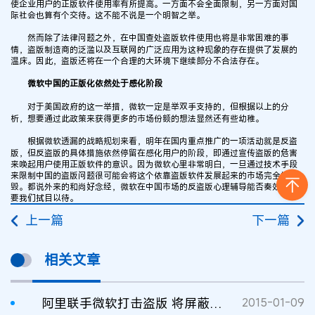
使企业用户的正版软件使用率有所提高。一方面不会全面限制，另一方面对国
际社会也算有个交待。这不能不说是一个明智之举。
然而除了法律问题之外，在中国查处盗版软件使用也将是非常困难的事
情，盗版制造商的泛滥以及互联网的广泛应用为这种现象的存在提供了发展的
温床。因此，盗版还将在一个合理的大环境下继续部分不合法存在。
微软中国的正版化依然处于感化阶段
对于美国政府的这一举措，微软一定是举双手支持的，但根据以上的分
析，想要通过此政策来获得更多的市场份额的想法显然还有些幼稚。
根据微软透漏的战略规划来看，明年在国内重点推广的一项活动就是反盗
版，但反盗版的具体措施依然停留在感化用户的阶段，即通过宣传盗版的危害
来唤起用户使用正版软件的意识。因为微软心里非常明白，一旦通过技术手段
来限制中国的盗版问题很可能会将这个依靠盗版软件发展起来的市场完全摧
毁。都说外来的和尚好念经，微软在中国市场的反盗版心理辅导能否奏效还需
要我们拭目以待。
上一篇
下一篇
相关文章
阿里联手微软打击盗版 将屏蔽盗版内容链接
2015-01-09