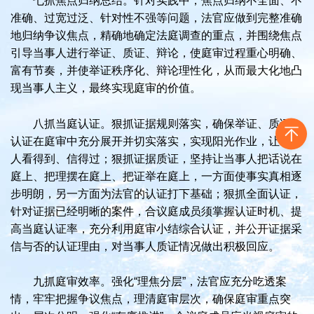
七抓焦点归纳总结。针对实践中，焦点归纳不全面、不
准确、过宽过泛、针对性不强等问题，法官应做到完整准确
地归纳争议焦点，精确地确定法庭调查的重点，并围绕焦点
引导当事人进行举证、质证、辩论，使庭审过程重心明确、
富有节奏，并使举证秩序化、辩论理性化，从而最大化地凸
现当事人主义，最终实现庭审的价值。
八抓当庭认证。狠抓证据规则落实，确保举证、质证、
认证在庭审中充分展开并切实落实，实现阳光作业，让当事
人看得到、信得过；狠抓证据质证，坚持让当事人把话说在
庭上、把理摆在庭上、把证举在庭上，一方面使事实真相逐
步明朗，另一方面为法官的认证打下基础；狠抓全面认证，
针对证据已经明晰的案件，合议庭成员须掌握认证时机、提
高当庭认证率，充分利用庭审小结综合认证，并公开证据采
信与否的认证理由，对当事人质证情况做出积极回应。
九抓庭审效率。强化“理焦分层”，法官应充分吃透案
情，牢牢把握争议焦点，理清庭审层次，确保庭审重点突