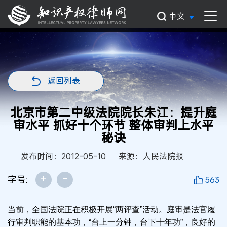
中文
返回列表
北京市第二中级法院院长朱江：提升庭
审水平 抓好十个环节 整体审判上水平
秘诀
发布时间：2012-05-10
来源：人民法院报
+
-
字号:
563
当前，全国法院正在积极开展“两评查”活动。庭审是法官履
行审判职能的基本功，“台上一分钟，台下十年功”，良好的