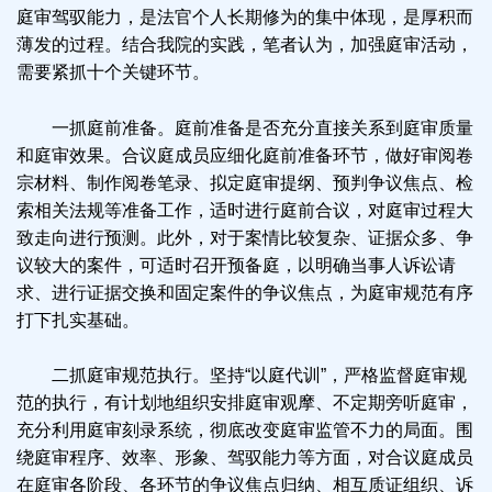
庭审驾驭能力，是法官个人长期修为的集中体现，是厚积而
薄发的过程。结合我院的实践，笔者认为，加强庭审活动，
需要紧抓十个关键环节。
一抓庭前准备。庭前准备是否充分直接关系到庭审质量
和庭审效果。合议庭成员应细化庭前准备环节，做好审阅卷
宗材料、制作阅卷笔录、拟定庭审提纲、预判争议焦点、检
索相关法规等准备工作，适时进行庭前合议，对庭审过程大
致走向进行预测。此外，对于案情比较复杂、证据众多、争
议较大的案件，可适时召开预备庭，以明确当事人诉讼请
求、进行证据交换和固定案件的争议焦点，为庭审规范有序
打下扎实基础。
二抓庭审规范执行。坚持“以庭代训”，严格监督庭审规
范的执行，有计划地组织安排庭审观摩、不定期旁听庭审，
充分利用庭审刻录系统，彻底改变庭审监管不力的局面。围
绕庭审程序、效率、形象、驾驭能力等方面，对合议庭成员
在庭审各阶段、各环节的争议焦点归纳、相互质证组织、诉