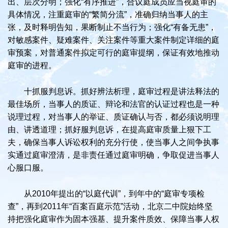
出、层次分明；强化“有序推进”，合议庭成员应当视庭审的
具体情况，注重庭审的“繁简分流”，准确归纳当事人的主
张，及时释明告知，果断制止不当行为；强化“有备无患”，
对敏感案件、疑难案件、关注案件等重大案件制定详细的庭
审预案，对普通案件拟定可行的庭审提纲，保证有效地推动
庭审的进程。
十抓服判息诉。抓好辨法析理，庭审过程是讲法释法的
最佳场所，当事人的质证、辩论和法官的认证过程也是一种
说理过程，对当事人的举证、质证确认与否，都必须说明理
由、讲透道理；抓好服判息诉，在提高庭审质量上狠下工
夫，确保当事人诉讼权利的充分行使，使当事人之间争执事
实通过庭审澄清，是非责任通过庭审明确，争取促进当事人
心服口服。
从2010年提出的“以庭代训”，到年中的“庭审专项检
查”，再到2011年“百案百庭示范”活动，北京二中院始终坚
持把强化庭审作为固本强基、提升案件质效、保障当事人权