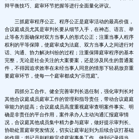
辩平衡技巧、庭审环节把握等进行全面量化评议。
三抓庭审程序公正。程序公正是庭审活动的最高价值，
合议庭成员尤其是审判长要从细节入手，在神态、语言、举
止等各方面确保对双方当事人的形式公正；注重当事人程序
权利的平等保障，使庭审成为法庭、双方当事人之间进行对
话、沟通、协力解决纠纷的过程；注重保障庭审程序的基本
完整，无论是社会关注的大案要案，还是涉及民生的普通案
件，不得因追求效率在未经当事人同意的情形下轻易放弃重
要庭审环节，使每一个庭审都成为“示范庭”。
四抓分工合作。健全完善审判长选任制，强化审判长对
其他合议庭成员庭审工作的管理和指导责任，带动合议庭庭
审能力的提高；合议庭成员高度重视庭审查明案件事实、明
确是非责任的平台作用，案件承办人主动沟通汇报庭审情
况，合议庭其他成员集中精力参与庭审，做好提示审判长、
协助处置庭审突发情况，切实让庭审起到为后续合议打基础
的作用；书记员则积极完成庭审事务工作，做到记录得当、