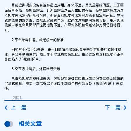
目前虚拟现实设备普遍容易造成用户身体不适。首先是晕眩问题，由于画
面质量不高、模拟晕眩症、延迟晕眩症这三大主因的存在，使得晕眩感成为虚
拟现实技术发展的瓶颈问题，也是虚拟现实技术发展急需要解决的问题。其次
就是佩戴的舒适度，虚拟现实装置作为一款尚未成熟的可穿戴设备，用户长期
佩戴中难免会因面部压迫而感到不适，在硬件体积和佩戴体验方面仍亟待提
升。
2.平台兼容性差，缺乏统一的标准
例如对于PC平台来说，由于目前尚未出现领头羊来制定相关的软硬件标
准，导致众多第三方厂商止步于混乱的市场现状。举步维艰的虚拟现实也正是
因此陷入了“死循环”中。
3.交互方式落后，外设难寻突破
从虚拟现实游戏领域来说，虚拟现实设备若想真正带给消费者毫无障碍的
沉浸式体验，需要一部能够完全追踪手部动作的外部设备（简称“外设”）来支
持。
[2]同1。
上一篇
下一篇
相关文章