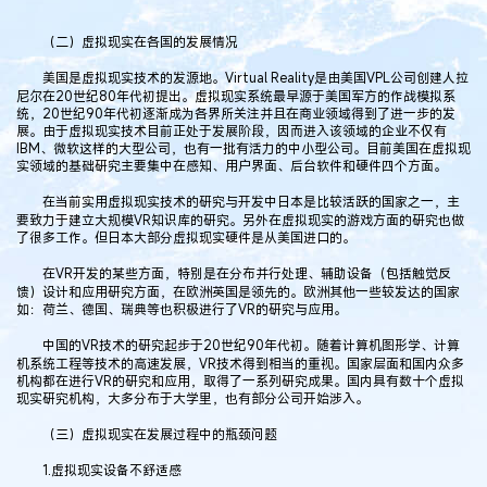
（二）虚拟现实在各国的发展情况
美国是虚拟现实技术的发源地。Virtual Reality是由美国VPL公司创建人拉
尼尔在20世纪80年代初提出。虚拟现实系统最早源于美国军方的作战模拟系
统，20世纪90年代初逐渐成为各界所关注并且在商业领域得到了进一步的发
展。由于虚拟现实技术目前正处于发展阶段，因而进入该领域的企业不仅有
IBM、微软这样的大型公司，也有一批有活力的中小型公司。目前美国在虚拟现
实领域的基础研究主要集中在感知、用户界面、后台软件和硬件四个方面。
在当前实用虚拟现实技术的研究与开发中日本是比较活跃的国家之一，主
要致力于建立大规模VR知识库的研究。另外在虚拟现实的游戏方面的研究也做
了很多工作。但日本大部分虚拟现实硬件是从美国进口的。
在VR开发的某些方面，特别是在分布并行处理、辅助设备（包括触觉反
馈）设计和应用研究方面，在欧洲英国是领先的。欧洲其他一些较发达的国家
如：荷兰、德国、瑞典等也积极进行了VR的研究与应用。
中国的VR技术的研究起步于20世纪90年代初。随着计算机图形学、计算
机系统工程等技术的高速发展，VR技术得到相当的重视。国家层面和国内众多
机构都在进行VR的研究和应用，取得了一系列研究成果。国内具有数十个虚拟
现实研究机构，大多分布于大学里，也有部分公司开始涉入。
（三）虚拟现实在发展过程中的瓶颈问题
1.虚拟现实设备不舒适感