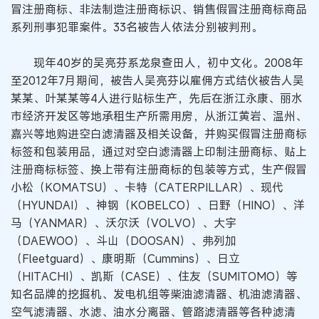
冒注册商标、非法制造注册商标识、销售假冒注册商标商品
系列刑事犯罪案件。33名被告人依法分别被判刑。
现年40岁的吴亮芬系龙泉查田人，初中文化。2008年
至2012年7月期间，被告人吴亮芬以雇佣方式结伙被告人吴
某某、叶某某等4人进行贴标生产，先后在浙江永康、丽水
市经济开发区等地承租生产所需用房，从浙江黄岩、温州、
嘉兴等地购进空白滤清器及相关设备，并购买假冒注册商标
标签和包装用品，通过对空白滤清器上印制注册商标、贴上
注册商标标签、换上带有注册商标的包装等方式，生产假冒
小松（KOMATSU）、卡特（CATERPILLAR）、现代
（HYUNDAI）、神钢（KOBELCO）、日野（HINO）、洋
马（YANMAR）、沃尔沃（VOLVO）、大宇
（DAEWOO）、斗山（DOOSAN）、弗列加
（Fleetguard）、康明斯（Cummins）、日立
（HITACHI）、凯斯（CASE）、住友（SUMITOMO）等
知名品牌的挖掘机、发电机组等柴油滤清器、机油滤清器、
空气滤清器、水滤、油水分离器、管路滤清器等各种滤清